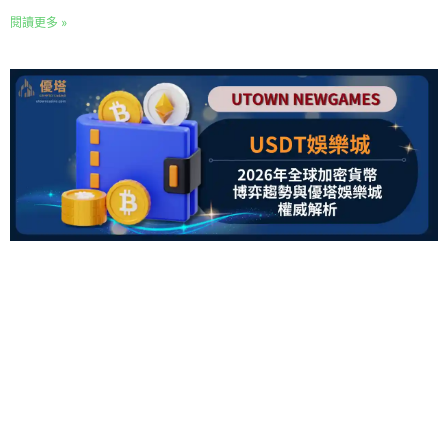
閱讀更多 »