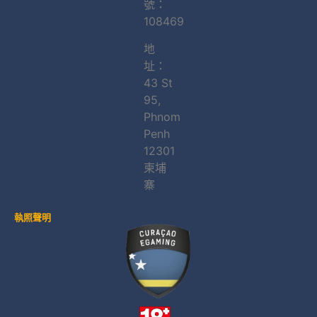
號：
108469
地
址：
43 St
95,
Phnom
Penh
12301
柬埔
寨
執照聲明