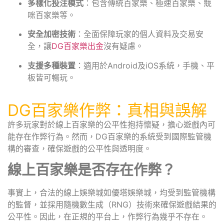
多樣化投注模式
：包含傳統百家樂、極速百家樂、競
咪百家樂等。
安全加密技術
：全面保障玩家的個人資料及交易安
全，讓
DG百家樂出金
沒有疑慮。
支援多種裝置
：適用於Android及iOS系統，手機、平
板皆可暢玩。
DG百家樂作弊：真相與誤解
許多玩家對於線上百家樂的公平性抱持懷疑，擔心遊戲內可
能存在作弊行為。然而，DG百家樂的系統受到國際監管機
構的審查，確保遊戲的公平性與透明度。
線上百家樂是否存在作弊？
事實上，合法的線上娛樂城如優塔娛樂城，均受到監管機構
的監督，並採用隨機數生成（RNG）技術來確保遊戲結果的
公平性。因此，在正規的平台上，作弊行為幾乎不存在。