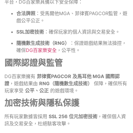
平台，DG百家樂具備以下安全保障：
合法牌照
：受馬爾他MGA、菲律賓PAGCOR監管，遊
戲公平公正。
SSL加密技術
：確保玩家的個人資訊與交易安全。
隨機數生成技術（RNG）
：保證遊戲結果無法操控，
確保
DG百家樂安全
，公平性。
國際認證與監管
DG百家樂擁有
菲律賓PAGCOR 及馬耳他 MGA 國際認
證
，遊戲結果由
RNG（隨機數生成技術）
保障，確保所有
玩家享受
公平、公正
的遊戲環境。
加密技術與隱私保護
所有玩家數據皆採用
SSL 256 位元加密技術
，確保個人資
訊及交易安全，杜絕駭客攻擊。