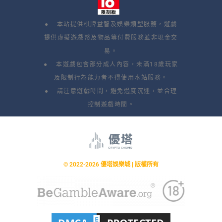
● 本站提供棋牌益智及娛樂類型服務，遊戲
提供虛擬遊戲幣及物品等付費服務並非現金交
易。
● 本遊戲包含部分成人內容，未滿18歲玩家
及限制行為能力者不得使用本站服務。
● 請注意遊戲時間，避免過度沉迷，並合理
控制遊戲時間。
© 2022-2026 優塔娛樂城 | 版權所有