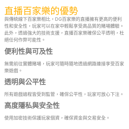
直播百家樂的優勢
與傳統線下百家樂相比，DG百家樂的直播擁有更高的便利
性和安全性，玩家可以在家中輕鬆享受高品質的賭場體驗。
此外，透過強大的技術支援，直播百家樂確保公平透明，杜
絕任何作弊可能性。
便利性與可及性
無需前往實體賭場，玩家可隨時隨地透過網路連接享受百家
樂遊戲。
透明與公平性
所有遊戲過程皆受到監管，確保公平性，玩家可放心下注。
高度隱私與安全性
使用加密技術保護玩家個資，確保資金與交易安全。