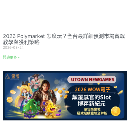
2026 Polymarket 怎麼玩？全台最詳細預測市場實戰
教學與獲利策略
2026-03-24
閱讀更多 »