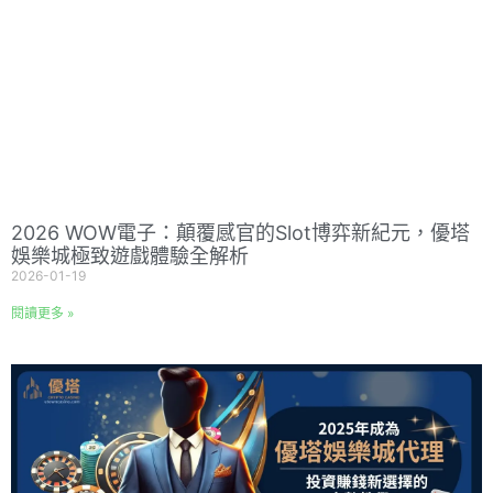
2026 WOW電子：顛覆感官的Slot博弈新紀元，優塔
娛樂城極致遊戲體驗全解析
2026-01-19
閱讀更多 »