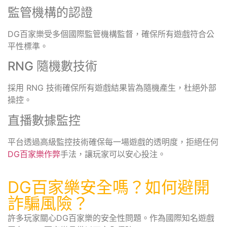
監管機構的認證
DG百家樂受多個國際監管機構監督，確保所有遊戲符合公
平性標準。
RNG 隨機數技術
採用 RNG 技術確保所有遊戲結果皆為隨機產生，杜絕外部
操控。
直播數據監控
平台透過高級監控技術確保每一場遊戲的透明度，拒絕任何
DG百家樂作弊
手法，讓玩家可以安心投注。
DG百家樂安全嗎？如何避開
詐騙風險？
許多玩家關心DG百家樂的安全性問題。作為國際知名遊戲