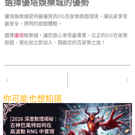
選擇優塔娛樂城的優勢
優塔娛樂城提供最優質的DG百家樂遊戲環境，讓玩家享受
最安全、透明的遊戲體驗。
選擇
優塔
娛樂城，讓您放心享受最專業、公正的DG百家樂
遊戲，現在就立即加入，開啟您的百家樂之旅！
上一篇
下一篇
如何下載DG百家樂APP？詳細步驟教學，讓你帶著玩!
DG百家樂PTT討論串：玩家親身經驗，勝率提升關鍵！
你可能也想知道