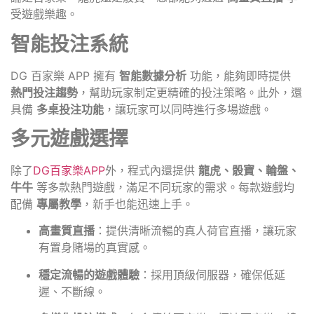
受遊戲樂趣。
智能投注系統
DG 百家樂 APP 擁有
智能數據分析
功能，能夠即時提供
熱門投注趨勢
，幫助玩家制定更精確的投注策略。此外，還
具備
多桌投注功能
，讓玩家可以同時進行多場遊戲。
多元遊戲選擇
除了
DG百家樂APP
外，程式內還提供
龍虎、骰寶、輪盤、
牛牛
等多款熱門遊戲，滿足不同玩家的需求。每款遊戲均
配備
專屬教學
，新手也能迅速上手。
高畫質直播
：提供清晰流暢的真人荷官直播，讓玩家
有置身賭場的真實感。
穩定流暢的遊戲體驗
：採用頂級伺服器，確保低延
遲、不斷線。