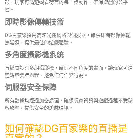
影，玩家可清楚觀看荷官的每一步動作，確保遊戲的公平
性。
即時影像傳輸技術
DG百家樂採用高速光纖網路與伺服器，確保即時影像傳輸
無延遲，提供最佳的遊戲體驗。
多角度攝影機系統
直播間設有多組攝影機，確保不同角度的畫面，讓玩家可清
楚觀察發牌過程，避免任何作弊行為。
伺服器安全保障
所有數據均經過加密處理，確保玩家資訊與遊戲過程不受駭
客攻擊，提供安全的遊戲環境。
如何確認DG百家樂的直播是