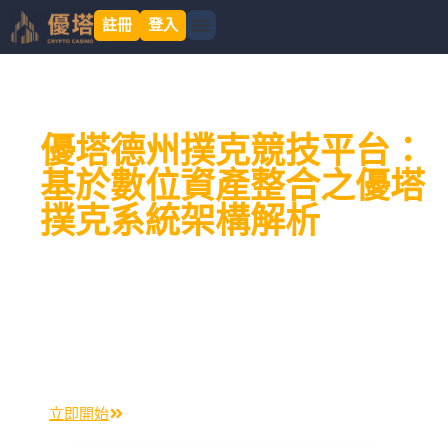
註冊
登入
最新消息
優惠活動
新手幫助
關於優塔
娛樂城遊戲
優分享
優收益
優塔德州撲克競技平台：
基於數位資產整合之優塔
撲克系統架構解析
隸屬於優塔娛樂城之優塔撲克，將傳統德州撲克規則與
USDT 等加密貨幣傳輸協議進行深度耦合。此整合模式
消弭了跨國法幣匯兌之損耗，推論其能有效聚集全球不
同地區之撲克愛好者，顯著提升虛擬牌桌之流動性與匹
配效率。作為專為數位時代打造的載體，優塔德州撲克
確立了無國界對弈平台之實務標竿。
立即開始