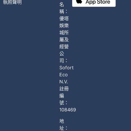
執照聲明
名
稱：
優塔
娛樂
城所
屬及
經營
公
司：
Sofort
Eco
N.V.
註冊
編
號：
108469
地
址：