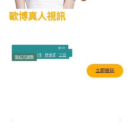
歐博真人視訊
歐博又稱卡利，老字號真人視訊系統，十餘年來深受亞
洲玩家的喜愛，豐富多樣的遊戲種類、穩定的直播連線
品質、與方便操作的多台下注系統，請您一同來體驗歐
博的魅力。
百家樂
性感百家樂
多台投注
保險百家樂
剪刀石頭布
終極德州撲克
包桌百家樂
輪盤
骰寶
龍虎
牛牛
炸金花
三公
限紅可調整
立即遊玩