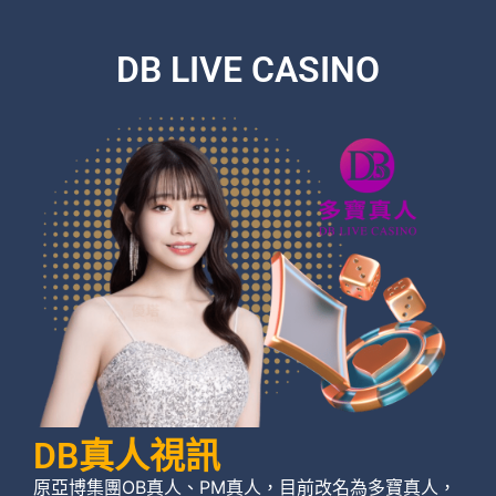
DB LIVE CASINO
DB真人視訊
原亞博集團OB真人、PM真人，目前改名為多寶真人，