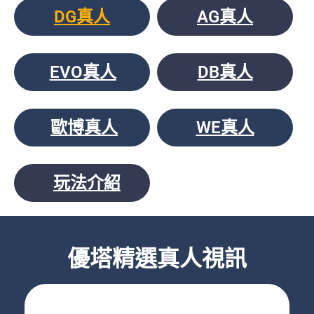
DG真人
AG真人
EVO真人
DB真人
歐博真人
WE真人
玩法介紹
優塔精選真人視訊