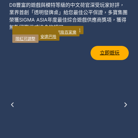
DB豐富的遊戲與模特等級的中文荷官深受玩家好評，
業界首創「透明發牌桌」給您最佳公平保證，多寶集團
榮獲SIGMA ASIA年度最佳綜合遊戲供應商獎項，獲得
無數國際權威協會的認可。
百家樂
勁舞百家樂
中文主播百家樂
多台投注
包桌百家樂
保險百家樂
21點
輪盤
骰寶
龍虎
牛牛
炸金花
安達巴哈
限紅可調整
立即遊玩