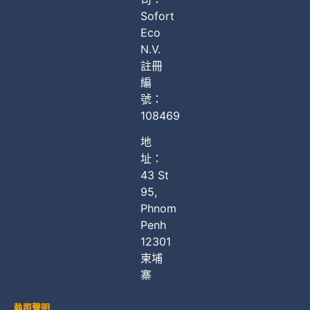
Sofort
Eco
N.V.
註冊
編
號：
108469
地
址：
43 St
95,
Phnom
Penh
12301
柬埔
寨
執照聲明