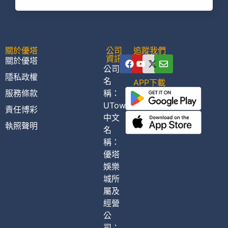
關於優塔
公司
追蹤我們
資訊
關於優塔
公司
隱私政權
名
APP下載
服務條款
稱：
UTown
責任博彩
中文
執照聲明
名
稱：
優塔
娛樂
城所
屬及
經營
公
司：