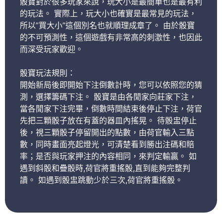
骰寶對於很多玩家來說，玩大小是最簡單也是最有利
的玩法。 實際上，玩大小也確實是最常見的玩法，
所以”買大小”這個別名也就順理成章了。 由於骰寶
的不可預測性，這個遊戲有非常高的刺激性，也因此
而深受玩家歡迎。
骰寶玩法規則：
開始新局後即開始下注倒數計時，您可以依照您的猜
測，選擇籌碼下注。 骰寶是由各閒家向莊家下注，
當各閒家下注完畢，倒數時間結束後停止下注，荷官
先把三顆骰子放在有蓋的器皿內搖晃。 待骰盅停止
後，視三顆骰子停留開出的點數，由荷官輸入三點
數，同時畫面亮起燈光，可清楚看到勝出注碼和賠
率；是否與玩家押注的內容相同，來判定輸贏。 如
遇到斜骰和疊骰時,荷官將重搖骰,直到能夠完整判
讀。 如遇到骰盅跳動少於三次,荷官將重搖骰。