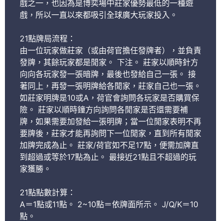
戲之一，也因為是博奕場中莊家優勢最低的一種遊
戲，所以一直以來都吸引全球廣大玩家投入。
21點牌局流程：
由一位玩家做莊家（或由荷官擔任發牌者），並負責
發牌，其餘玩家都是閒家。 下注。 莊家以順時針方
向向各玩家發一張暗牌，最後也發給自己一張。 接
著同上，再發一張明牌給各閒家，莊家自己也一張。
如莊家明牌是10或A，荷官會詢問各玩家是否購買保
險。 莊家以順時鐘方向詢問各閒家是否還需要補
牌，如果需要加發給一張明牌；當一位閒家表明不再
要牌後，莊家才能再詢問下一位閒家，直到所有閒家
加牌完成為止。 莊家/荷官如不足17點，便需加牌直
到超過或等於17點為止。 最接近21點且不超過的玩
家獲勝。
21點點數計算：
A＝1點或11點。 2~10點＝依牌面所示。 J/Q/K＝10
點。