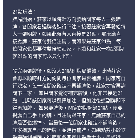
21點玩法：
牌局開始，莊家以順時針方向發給閒家每人一張暗
牌，各閒家看過牌後進行下注。接著莊家會再發給每
人一張明牌，如果此時有人直接是21點，那麼應直
接掀牌，莊家付雙倍注碼；而如果是莊家21點，每
位閒家也都要付雙倍給莊家，不過和莊家一樣2張牌
就21點的閒家可以只付1倍。
發完兩張牌後，如沒人21點則牌局繼續，此時莊家
會再以順時針方向詢問每位閒家是否補牌，閒家可自
行決定，每一位閒家確定不再補牌後，莊家才會再詢
問下一家。 如果閒家覺得補完牌後，他非常接近21
點，此時該閒家可以選擇加注，但加注後這副牌即不
得再加牌。 如果要牌後，閒家的牌超過21點，便要
揭露自己手上的牌，且注碼歸莊家，無論莊家自己的
牌是否也爆掉。 當最後一位閒家也確定不補牌後，
莊家揭露自己的暗牌，並進行補牌，如總點數小於17
點需強制補牌，進而和各閒家比點數大小，最接近