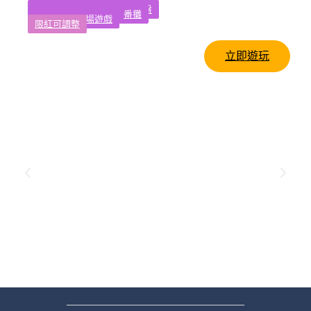
臺灣需跳VPN遊玩
百家樂
21點
無限21點
輪盤
閃電輪盤
骰寶
龍虎
番攤
安達巴哈
現場遊戲
限紅可調整
立即遊玩