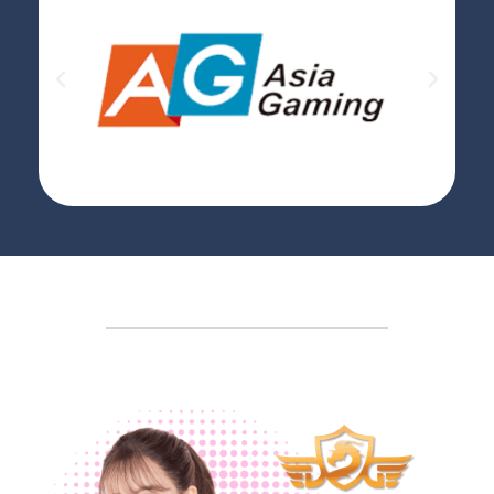
DREAM GAMING