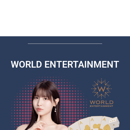
WORLD ENTERTAINMENT