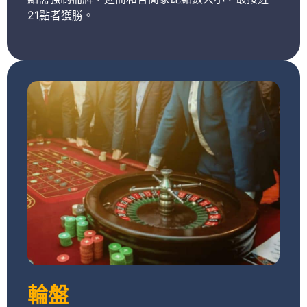
21點者獲勝。
輪盤