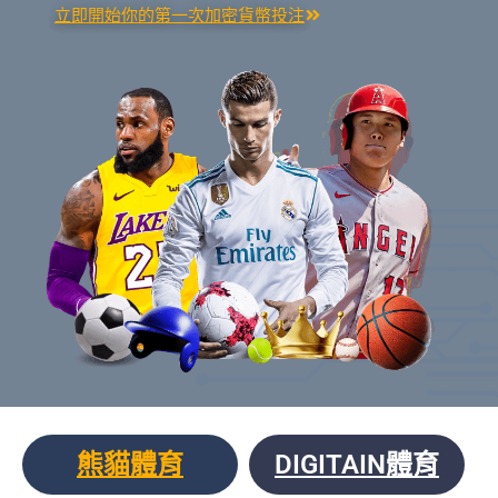
立即開始你的第一次加密貨幣投注
熊貓體育
DIGITAIN體育