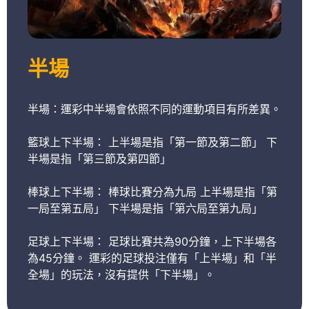
半場
半場：運彩中半場會依照不同的運動項目有所差異。
籃球上下半場： 上半場是指「第一節及第二節」 下
半場是指「第三節及第四節」
棒球上下半場： 棒球比賽分為九局 上半場是指「第
一局至第五局」 下半場是指「第六局至第九局」
足球上下半場： 足球比賽共為90分鐘，上下半場各
為45分鐘。 運彩的足球投注僅有「上半場」和「半
全場」的玩法，沒有提供「下半場」。