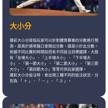
大小分
運彩大小分是指玩家可以針對體育賽事的分數進行預
測，是高於通常盤口會開出分數，還是小於此分數。
依據不同比賽的時間段而有不同投注目標選擇，大致
有「全場大小」、「上半場大小」、「下半場大
小」、「第一節大小」、「第二節大小」、「第三節
大小」、「第四節大小」等等可供玩家選擇。
運彩大小分投注時，會出現三種不同的投注狀況，分
別為 「 ＋ 」、「 － 」、「 .5 」。