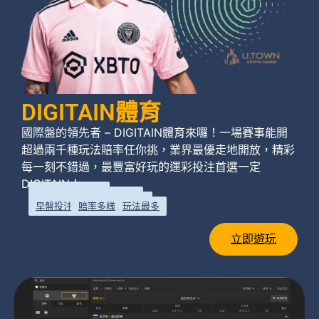
DIGITAIN體育
國際盤的領先者 – DIGITAIN體育來囉！一場賽事能開
超過兩千種玩法賠率任你挑，業界最優走地開放，精彩
每一刻不錯過，最豐富好玩的運彩投注首選一定
DIGITAIN！
足球
籃球
棒球
網球
羽球
乒乓球
拳擊
賽車
電競
冰球
美式足球
早盤投注
賠率多樣
玩法最多
立即遊玩