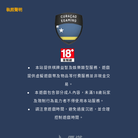
執照聲明
● 本站提供棋牌益智及娛樂類型服務，遊戲
提供虛擬遊戲幣及物品等付費服務並非現金交
易。
● 本遊戲包含部分成人內容，未滿18歲玩家
及限制行為能力者不得使用本站服務。
● 請注意遊戲時間，避免過度沉迷，並合理
控制遊戲時間。