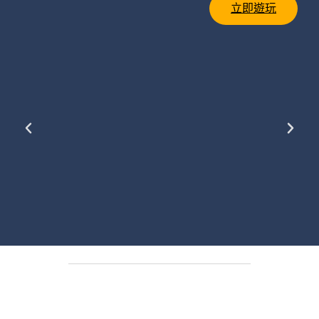
立即遊玩
體育博彩玩法介紹