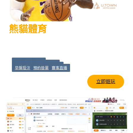
熊貓體育
原OB體育/PM體育，2023正式改名為熊貓體育。作為
亞洲體彩盤口的領先者，提供玩家多樣性的操作介面，
並且具有賽前數據分析/體育預約掛單下注/賽事直播下
注等功能，方便又好操作的特色深受玩家喜愛。
足球
籃球
棒球
網球
羽球
乒乓球
拳擊
賽車
電競
冰球
美式足球
早盤投注
預約掛單
賽事直播
立即遊玩