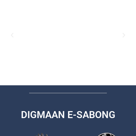
DIGMAAN E-SABONG