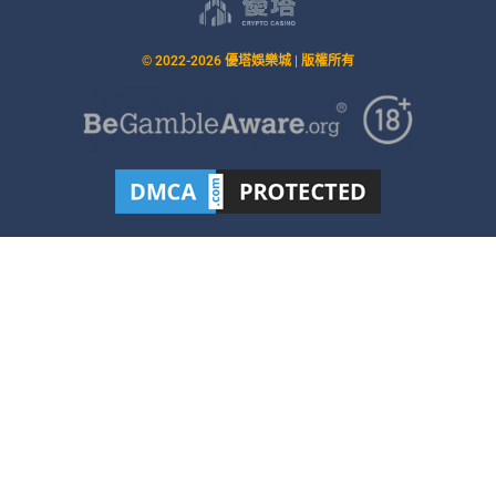
© 2022-2026 優塔娛樂城 | 版權所有