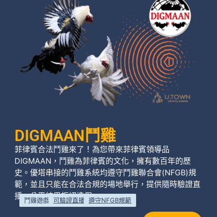
DIGMAAN鬥雞
菲律賓合法鬥雞來了！為您帶來菲律賓領導品
DIGMAAN，鬥雞為菲律賓的文化，擁有數百年的歷
史。優塔串接的鬥雞系統均遵守鬥雞聯合會(NFGB)規
範，並且只能在合法合規的場地舉行，提供隨時驗證直
播，公平結果拒絕造假。
鬥雞遊戲
可驗證直播
遵守NFGB規範