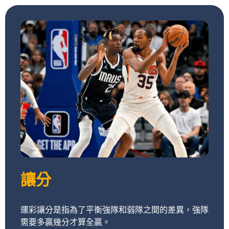
讓分
運彩讓分是指為了平衡強隊和弱隊之間的差異，強隊
需要多贏幾分才算全贏。