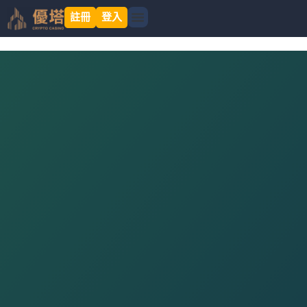
註冊
登入
最新消息
優惠活動
新手幫助
關於優塔
娛樂城遊戲
優分享
優收益