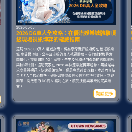
2026-05-05
2026 DG真人全攻略：在優塔娛樂城體驗頂
級現場視訊博弈的權威指南
這篇 2026 DG真人 權威指南，將為您深度解析如何在 優塔娛樂
受
城 享受最頂級、公平且流暢的真人視訊體驗。我們針對搜尋意
法
圖優化，提供關於 DG百家樂、牛牛及多種熱門遊戲的實戰策略
精
與技術評測，協助玩家在 2026 年快速掌握博弈趨勢。無論是尋
求高畫質視訊、快速提領保障，還是專業荷官互動，本篇內容結
合 E-E-A-T 核心標準，確保您獲得最具公信力的博弈資訊。立即
閱讀，開啟您的 DG真人 獲利之旅，感受技術與娛樂的完美結
資
合。
閱讀更多