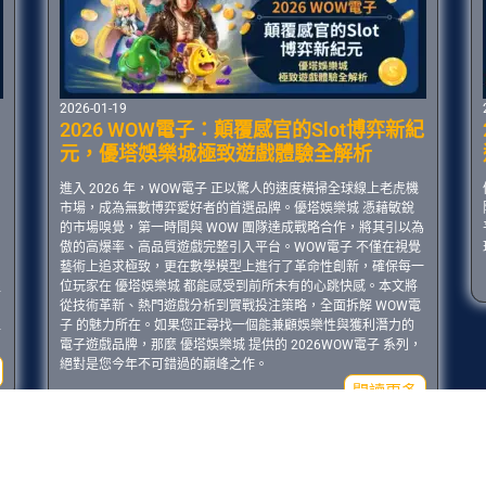
2026-01-19
2026 WOW電子：顛覆感官的Slot博弈新紀
元，優塔娛樂城極致遊戲體驗全解析
進入 2026 年，WOW電子 正以驚人的速度橫掃全球線上老虎機
向
市場，成為無數博弈愛好者的首選品牌。優塔娛樂城 憑藉敏銳
的市場嗅覺，第一時間與 WOW 團隊達成戰略合作，將其引以為
傲的高爆率、高品質遊戲完整引入平台。WOW電子 不僅在視覺
藝術上追求極致，更在數學模型上進行了革命性創新，確保每一
握
位玩家在 優塔娛樂城 都能感受到前所未有的心跳快感。本文將
從技術革新、熱門遊戲分析到實戰投注策略，全面拆解 WOW電
位
子 的魅力所在。如果您正尋找一個能兼顧娛樂性與獲利潛力的
電子遊戲品牌，那麼 優塔娛樂城 提供的 2026WOW電子 系列，
絕對是您今年不可錯過的巔峰之作。
閱讀更多
追蹤我們
塔娛樂