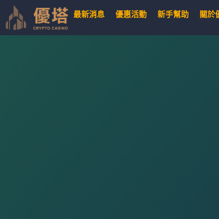
最新消息
優惠活動
新手幫助
關於