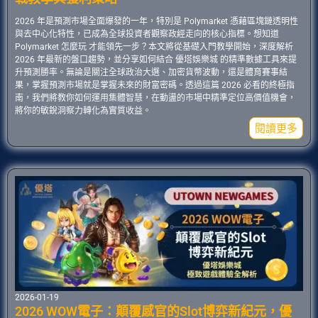
2026 年是預測市場全面爆發的一年，特別是 Polymarket 憑藉區塊鏈透明性
與去中心化特性，已成為全球投資者觀察政經走向的核心指標。想知道
Polymarket 怎麼玩 才能領先一步？本文將從基礎入門教學開始，深度解析
2026 年最新的盤口趨勢，並分享如何結合 優塔娛樂城 的精準數據工具來提
升預測勝率。無論是關注全球政治大選、加密貨幣波動，還是體育賽事結
果，掌握預測市場就是掌握未來的財富密碼。透過這篇 2026 必看的終極指
南，我們將教你如何運用集體智慧，在動盪的市場中精準定位高價值機會，
將你的敏銳洞察力轉化為實質收益。
閱讀更多
2026-01-19
2026 WOW電子：顛覆感官的Slot博弈新紀元，優