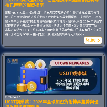
視訊博弈的權威指南
這篇 2026 DG真人 權威指南，將為您深度解析如何在 優塔娛樂城 享受最頂
級、公平且流暢的真人視訊體驗。我們針對搜尋意圖優化，提供關於 DG百家
樂、牛牛及多種熱門遊戲的實戰策略與技術評測，協助玩家在 2026 年快速掌
握博弈趨勢。無論是尋求高畫質視訊、快速提領保障，還是專業荷官互動，
本篇內容結合 E-E-A-T 核心標準，確保您獲得最具公信力的博弈資訊。立即閱
讀，開啟您的 DG真人 獲利之旅，感受技術與娛樂的完美結合。
閱讀更多
2026-04-17
USDT娛樂城：2026年全球加密貨幣博弈趨勢與優