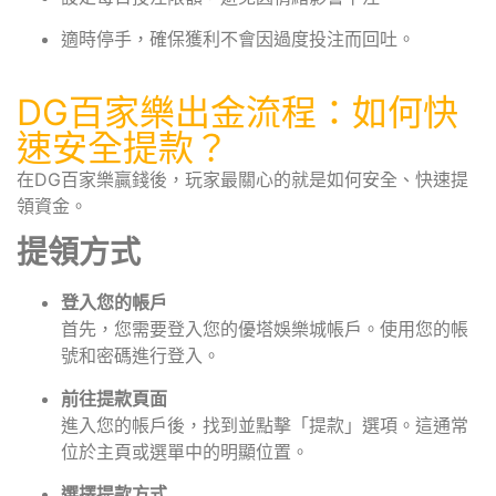
適時停手，確保獲利不會因過度投注而回吐。
DG百家樂出金流程：如何快
速安全提款？
在DG百家樂贏錢後，玩家最關心的就是如何安全、快速提
領資金。
提領方式
登入您的帳戶
首先，您需要登入您的優塔娛樂城帳戶。使用您的帳
號和密碼進行登入。
前往提款頁面
進入您的帳戶後，找到並點擊「提款」選項。這通常
位於主頁或選單中的明顯位置。
選擇提款方式