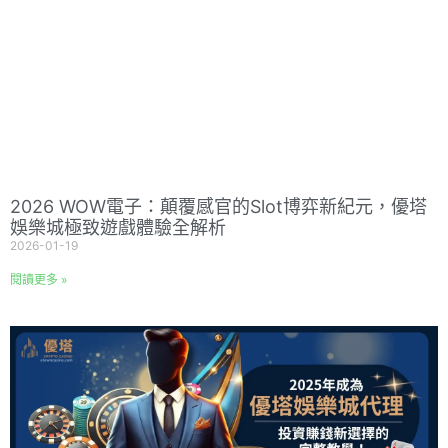
2026 WOW電子：顛覆感官的Slot博弈新紀元，優塔
娛樂城極致遊戲體驗全解析
2026-01-19
閱讀更多 »