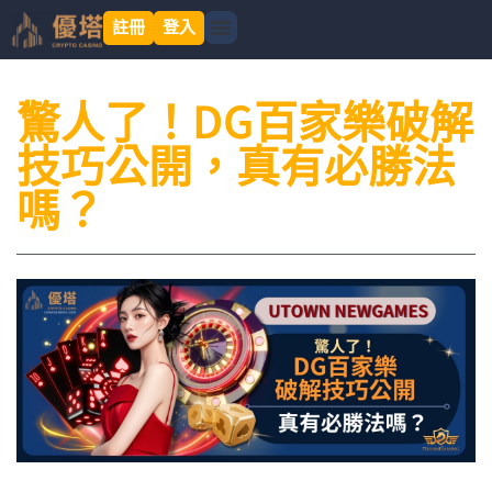
註冊
登入
最新消息
優惠活動
新手幫助
關於優塔
娛樂城遊戲
優分享
優收益
驚人了！DG百家樂破解
技巧公開，真有必勝法
嗎？