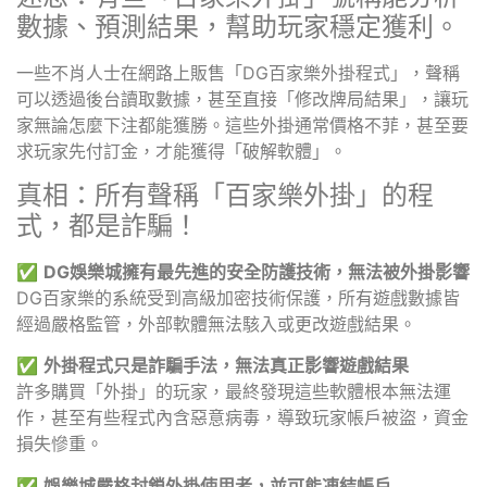
數據、預測結果，幫助玩家穩定獲利。
一些不肖人士在網路上販售「DG百家樂外掛程式」，聲稱
可以透過後台讀取數據，甚至直接「修改牌局結果」，讓玩
家無論怎麼下注都能獲勝。這些外掛通常價格不菲，甚至要
求玩家先付訂金，才能獲得「破解軟體」。
真相：所有聲稱「百家樂外掛」的程
式，都是詐騙！
✅
DG娛樂城擁有最先進的安全防護技術，無法被外掛影響
DG百家樂的系統受到高級加密技術保護，所有遊戲數據皆
經過嚴格監管，外部軟體無法駭入或更改遊戲結果。
✅
外掛程式只是詐騙手法，無法真正影響遊戲結果
許多購買「外掛」的玩家，最終發現這些軟體根本無法運
作，甚至有些程式內含惡意病毒，導致玩家帳戶被盜，資金
損失慘重。
✅
娛樂城嚴格封鎖外掛使用者，並可能凍結帳戶