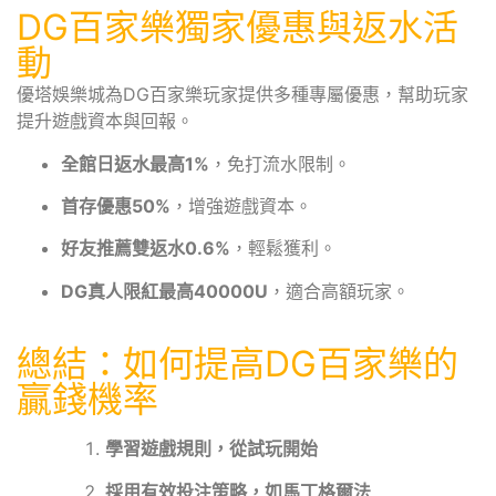
DG百家樂獨家優惠與返水活
動
優塔娛樂城為DG百家樂玩家提供多種專屬優惠，幫助玩家
提升遊戲資本與回報。
全館日返水最高1%
，免打流水限制。
首存優惠50%
，增強遊戲資本。
好友推薦雙返水0.6%
，輕鬆獲利。
DG真人限紅最高40000U
，適合高額玩家。
總結：如何提高DG百家樂的
贏錢機率
學習遊戲規則，從試玩開始
採用有效投注策略，如馬丁格爾法