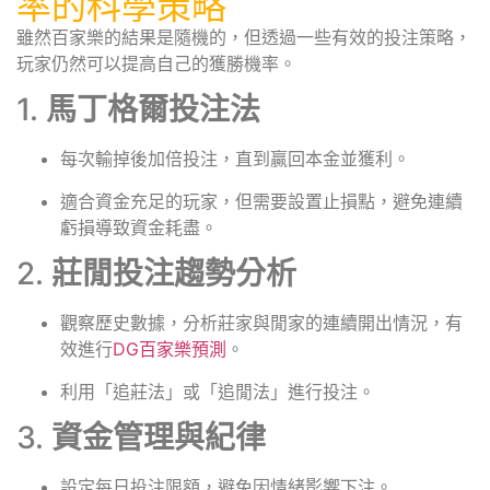
率的科學策略
雖然百家樂的結果是隨機的，但透過一些有效的投注策略，
玩家仍然可以提高自己的獲勝機率。
1.
馬丁格爾投注法
每次輸掉後加倍投注，直到贏回本金並獲利。
適合資金充足的玩家，但需要設置止損點，避免連續
虧損導致資金耗盡。
2.
莊閒投注趨勢分析
觀察歷史數據，分析莊家與閒家的連續開出情況，有
效進行
DG百家樂預測
。
利用「追莊法」或「追閒法」進行投注。
3.
資金管理與紀律
設定每日投注限額，避免因情緒影響下注。