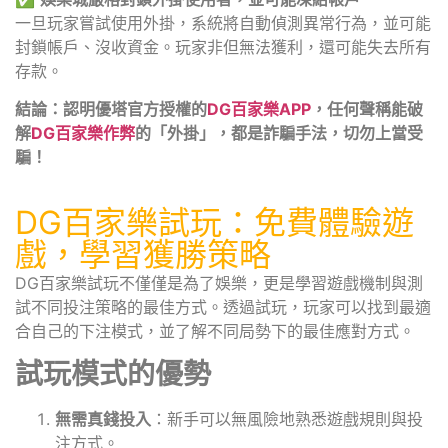
一旦玩家嘗試使用外掛，系統將自動偵測異常行為，並可能
封鎖帳戶、沒收資金。玩家非但無法獲利，還可能失去所有
存款。
結論：認明優塔官方授權的
DG百家樂APP
，任何聲稱能破
解
DG百家樂作弊
的「外掛」，都是詐騙手法，切勿上當受
騙！
DG百家樂試玩：免費體驗遊
戲，學習獲勝策略
DG百家樂試玩
不僅僅是為了娛樂，更是學習遊戲機制與測
試不同投注策略的最佳方式。透過試玩，玩家可以找到最適
合自己的下注模式，並了解不同局勢下的最佳應對方式。
試玩模式的優勢
無需真錢投入
：新手可以無風險地熟悉遊戲規則與投
注方式。