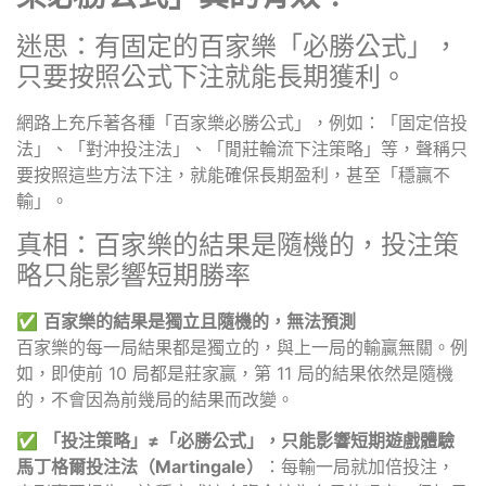
迷思：有固定的百家樂「必勝公式」，
只要按照公式下注就能長期獲利。
網路上充斥著各種「百家樂必勝公式」，例如：「固定倍投
法」、「對沖投注法」、「閒莊輪流下注策略」等，聲稱只
要按照這些方法下注，就能確保長期盈利，甚至「穩贏不
輸」。
真相：百家樂的結果是隨機的，投注策
略只能影響短期勝率
✅
百家樂的結果是獨立且隨機的，無法預測
百家樂的每一局結果都是獨立的，與上一局的輸贏無關。例
如，即使前 10 局都是莊家贏，第 11 局的結果依然是隨機
的，不會因為前幾局的結果而改變。
✅
「投注策略」≠「必勝公式」，只能影響短期遊戲體驗
馬丁格爾投注法（Martingale）
：每輸一局就加倍投注，