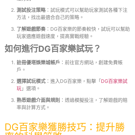
測試投注策略
：試玩模式可以幫助玩家測試各種下注
方法，找出最適合自己的策略。
了解遊戲節奏
：DG百家樂的節奏較快，試玩可以幫助
玩家適應遊戲速度，提高實戰經驗。
如何進行DG百家樂試玩？
註冊優塔娛樂城帳戶
：前往官方網站，創建免費帳
戶。
選擇試玩模式
：進入DG百家樂，點擊「
DG百家樂試
玩
」選項。
熟悉遊戲介面與規則
：透過模擬投注，了解遊戲的賠
率與計算方式。
DG百家樂獲勝技巧：提升勝