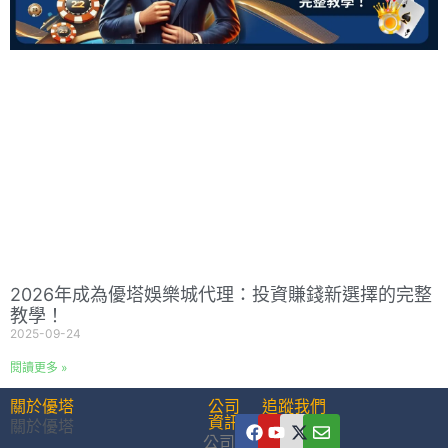
2026年成為優塔娛樂城代理：投資賺錢新選擇的完整
教學！
2025-09-24
閱讀更多 »
關於優塔
公司
追蹤我們
資訊
關於優塔
公司