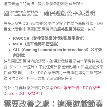
選擇最適合的玩法，提高整體遊戲體驗與樂趣。
國際監管認證，確保遊戲公平與透明
許多玩家對DG百家樂的公平性與安全性給予高度評價。DG
百家樂受到多個國際監管機構的
嚴格監管與審查
，包括：
PAGCOR（菲律賓娛樂與博彩監管委員會）
MGA（馬耳他博彩管理局）
GLI（Gaming Laboratories International）公平遊
戲測試
這些國際監管機構的認證，確保遊戲結果是由**隨機數生成
器（RNG）**控制，不受任何外部因素影響，保證遊戲公平
性與透明度。此外，DG百家樂的每一場遊戲都有完整的記
錄可供查詢，進一步增加了玩家的信任度。
另外，社群玩家評價可以參考:
DG百家樂評價
，
DG百家樂
Dcard
，
DG百家樂PTT
需要改善之處：適應遊戲節奏