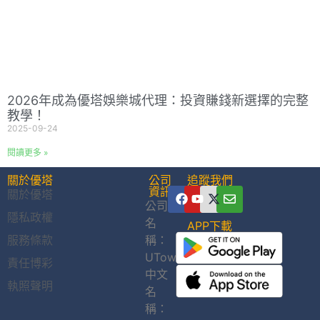
2026年成為優塔娛樂城代理：投資賺錢新選擇的完整
教學！
2025-09-24
閱讀更多 »
關於優塔
公司
追蹤我們
資訊
關於優塔
公司
隱私政權
名
APP下載
服務條款
稱：
UTown
責任博彩
中文
執照聲明
名
稱：