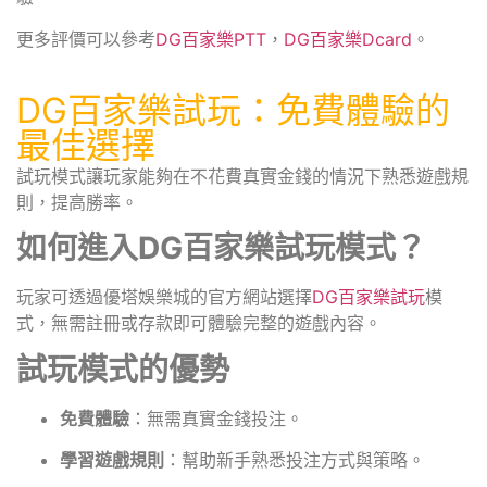
更多評價可以參考
DG百家樂PTT
，
DG百家樂Dcard
。
DG百家樂試玩：免費體驗的
最佳選擇
試玩模式讓玩家能夠在不花費真實金錢的情況下熟悉遊戲規
則，提高勝率。
如何進入DG百家樂試玩模式？
玩家可透過優塔娛樂城的官方網站選擇
DG百家樂試玩
模
式，無需註冊或存款即可體驗完整的遊戲內容。
試玩模式的優勢
免費體驗
：無需真實金錢投注。
學習遊戲規則
：幫助新手熟悉投注方式與策略。