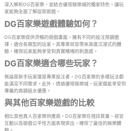
深入解析DG百家樂，並結合優塔娛樂城的獨家特色，讓玩
家能夠全面了解這款遊戲。
DG百家樂遊戲體驗如何？
DG百家樂提供流暢的遊戲畫面，擁有不同的投注限額選
擇，適合各類型的玩家。其專業荷官帶來高度沉浸式的體
驗，確保玩家能夠享受到真實賭場的刺激感。
DG百家樂適合哪些玩家？
無論是新手玩家還是專業投注者，DG百家樂的多樣玩法都
能滿足不同需求。此外，透過優塔娛樂城，玩家還能享受到
專屬的高額返水優惠。
與其他百家樂遊戲的比較
相比其他真人百家樂供應商，DG百家樂在視訊質量、荷官
互動以及遊戲公平性方面表現突出，確保了最佳的娛樂體
驗。