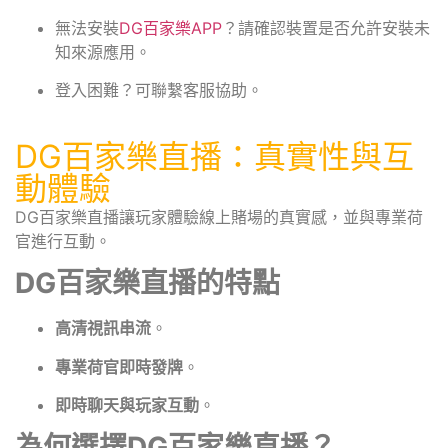
無法安裝
DG百家樂APP
？請確認裝置是否允許安裝未
知來源應用。
登入困難？可聯繫客服協助。
DG百家樂直播：真實性與互
動體驗
DG百家樂直播讓玩家體驗線上賭場的真實感，並與專業荷
官進行互動。
DG百家樂直播的特點
高清視訊串流
。
專業荷官即時發牌
。
即時聊天與玩家互動
。
為何選擇DG百家樂直播？