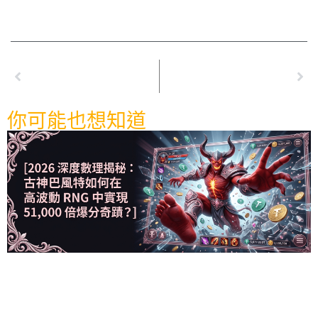
上一篇
下一篇
DG百家樂出金安全嗎？保障資金的秘訣！
DG百家樂Dcard熱門話題，玩家們的真心話大公開！
你可能也想知道