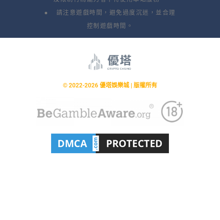
● 請注意遊戲時間，避免過度沉迷，並合理
控制遊戲時間。
© 2022-2026 優塔娛樂城 | 版權所有