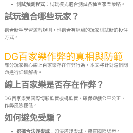
測試預測程式
：試玩模式適合測試各種百家樂策略。
試玩適合哪些玩家？
適合新手學習遊戲規則，也適合有經驗的玩家測試新的投注
方式。
DG百家樂作弊的真相與防範
部分玩家擔心線上百家樂存在作弊行為，本文將針對這個問
題進行詳細解析。
線上百家樂是否存在作弊？
DG百家樂受國際博彩監管機構監管，確保遊戲公平公正，
作弊風險極低。
如何避免受騙？
選擇合法娛樂城
：如優塔娛樂城，擁有國際認證。