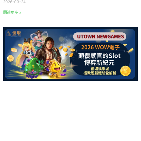
2026-03-24
閱讀更多 »