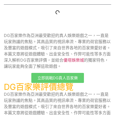
DG百家樂作為亞洲最受歡迎的真人娛樂遊戲之一，一直是
玩家熱議的焦點。其高品質的視訊串流、專業的荷官服務以
及豐富的遊戲模式，吸引了來自世界各地的百家樂愛好者。
本篇文章將從遊戲體驗、出金安全性、作弊可能性等多方面
深入解析DG百家樂評價，並結合
優塔娛樂城
的獨家特色，
讓玩家能夠全面了解這款遊戲。
立即挑戰DG真人百家樂
DG百家樂評價總覽
DG百家樂作為亞洲最受歡迎的真人娛樂遊戲之一，一直是
玩家熱議的焦點。其高品質的視訊串流、專業的荷官服務以
及豐富的遊戲模式，吸引了來自世界各地的百家樂愛好者。
本篇文章將從遊戲體驗、出金安全性、作弊可能性等多方面