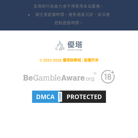
及限制行為能力者不得使用本站服務。
● 請注意遊戲時間，避免過度沉迷，並合理
控制遊戲時間。
© 2022-2026 優塔娛樂城 | 版權所有