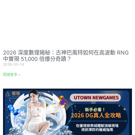
2026 深度數理揭秘：古神巴風特如何在高波動 RNG
中實現 51,000 倍爆分奇蹟？
2026-05-14
閱讀更多 »