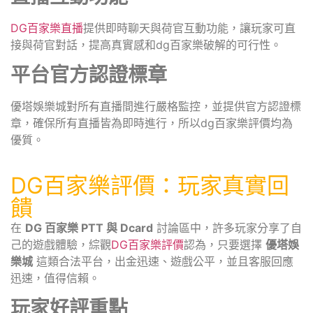
DG百家樂直播
提供即時聊天與荷官互動功能，讓玩家可直
接與荷官對話，提高真實感和dg百家樂破解的可行性。
平台官方認證標章
優塔娛樂城對所有直播間進行嚴格監控，並提供官方認證標
章，確保所有直播皆為即時進行，所以dg百家樂評價均為
優質。
DG百家樂評價：玩家真實回
饋
在
DG 百家樂 PTT 與 Dcard
討論區中，許多玩家分享了自
己的遊戲體驗，綜觀
DG百家樂評價
認為，只要選擇
優塔娛
樂城
這類合法平台，出金迅速、遊戲公平，並且客服回應
迅速，值得信賴。
玩家好評重點