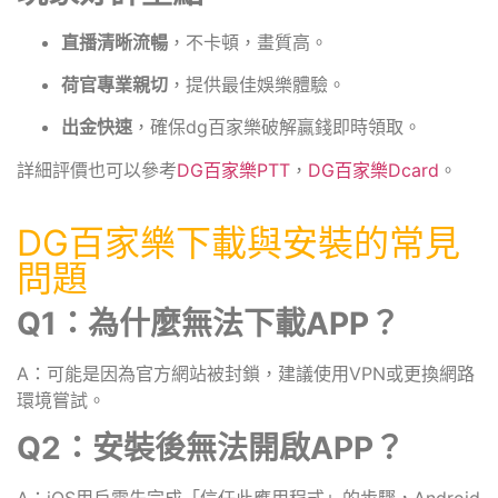
直播清晰流暢
，不卡頓，畫質高。
荷官專業親切
，提供最佳娛樂體驗。
出金快速
，確保dg百家樂破解贏錢即時領取。
詳細評價也可以參考
DG百家樂PTT
，
DG百家樂Dcard
。
DG百家樂下載與安裝的常見
問題
Q1：為什麼無法下載APP？
A：可能是因為官方網站被封鎖，建議使用VPN或更換網路
環境嘗試。
Q2：安裝後無法開啟APP？
A：iOS用戶需先完成「信任此應用程式」的步驟，Android