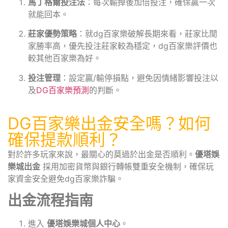
馬丁格爾投注法
：每次輸掉後加倍投注，確保贏一次
就能回本。
莊家優勢策略
：就dg百家樂破解長期來看，莊家比閒
家勝率高，優先投注莊家較為穩定，dg百家樂評價也
較其他百家樂為好。
投注管理
：設定贏/輸停損點，避免因情緒影響投注以
及
DG百家樂預測
的判斷。
DG百家樂出金安全嗎？如何
確保提款順利？
對於許多玩家來說，最關心的莫過於出金是否順利。
優塔娛
樂城出金
採用加密貨幣與銀行轉帳雙重安全機制，確保玩
家資金安全避免dg百家樂詐騙。
出金流程指南
進入
優塔娛樂城個人中心
。