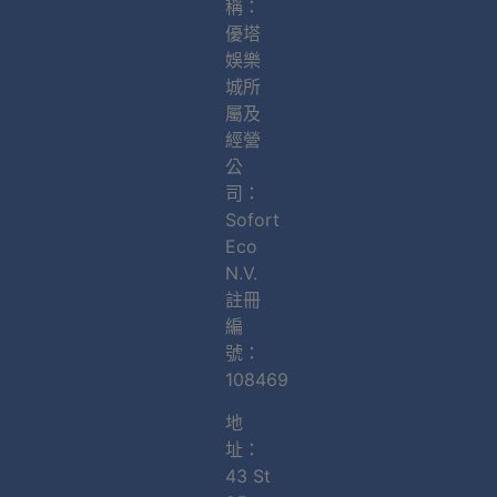
稱：
優塔
娛樂
城所
屬及
經營
公
司：
Sofort
Eco
N.V.
註冊
編
號：
108469
地
址：
43 St