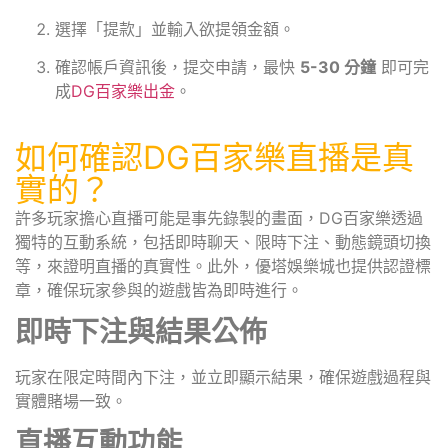
選擇「提款」並輸入欲提領金額。
確認帳戶資訊後，提交申請，最快
5-30 分鐘
即可完
成
DG百家樂出金
。
如何確認DG百家樂直播是真
實的？
許多玩家擔心直播可能是事先錄製的畫面，DG百家樂透過
獨特的互動系統，包括即時聊天、限時下注、動態鏡頭切換
等，來證明直播的真實性。此外，優塔娛樂城也提供認證標
章，確保玩家參與的遊戲皆為即時進行。
即時下注與結果公佈
玩家在限定時間內下注，並立即顯示結果，確保遊戲過程與
實體賭場一致。
直播互動功能