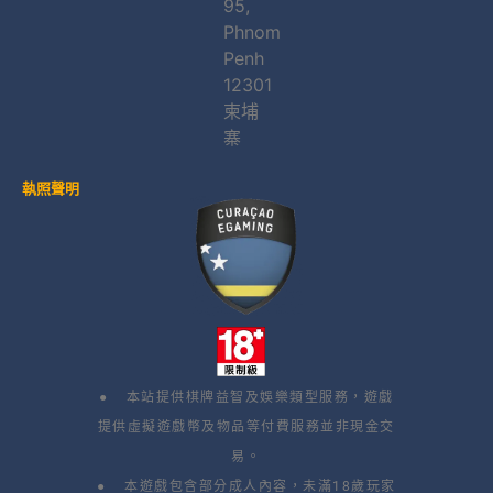
95,
Phnom
Penh
12301
柬埔
寨
執照聲明
● 本站提供棋牌益智及娛樂類型服務，遊戲
提供虛擬遊戲幣及物品等付費服務並非現金交
易。
● 本遊戲包含部分成人內容，未滿18歲玩家