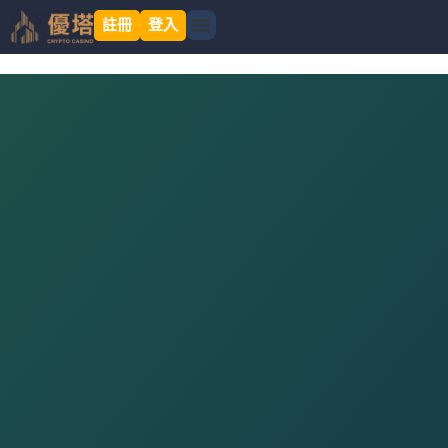
註冊
登入
最新消息
優惠活動
新手幫助
關於優塔
娛樂城遊戲
優分享
優收益