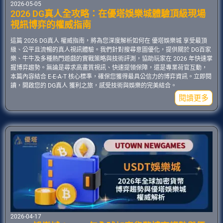
2026-05-05
2026 DG真人全攻略：在優塔娛樂城體驗頂級現場
視訊博弈的權威指南
這篇 2026 DG真人 權威指南，將為您深度解析如何在 優塔娛樂城 享受最頂
級、公平且流暢的真人視訊體驗。我們針對搜尋意圖優化，提供關於 DG百家
樂、牛牛及多種熱門遊戲的實戰策略與技術評測，協助玩家在 2026 年快速掌
握博弈趨勢。無論是尋求高畫質視訊、快速提領保障，還是專業荷官互動，
本篇內容結合 E-E-A-T 核心標準，確保您獲得最具公信力的博弈資訊。立即閱
讀，開啟您的 DG真人 獲利之旅，感受技術與娛樂的完美結合。
閱讀更多
2026-04-17