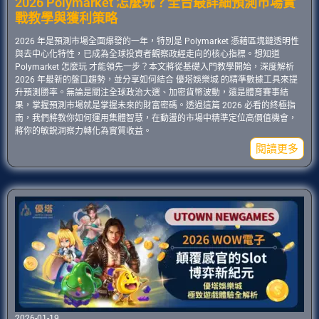
2026 Polymarket 怎麼玩？全台最詳細預測市場實
戰教學與獲利策略
2026 年是預測市場全面爆發的一年，特別是 Polymarket 憑藉區塊鏈透明性
與去中心化特性，已成為全球投資者觀察政經走向的核心指標。想知道
Polymarket 怎麼玩 才能領先一步？本文將從基礎入門教學開始，深度解析
2026 年最新的盤口趨勢，並分享如何結合 優塔娛樂城 的精準數據工具來提
升預測勝率。無論是關注全球政治大選、加密貨幣波動，還是體育賽事結
果，掌握預測市場就是掌握未來的財富密碼。透過這篇 2026 必看的終極指
南，我們將教你如何運用集體智慧，在動盪的市場中精準定位高價值機會，
將你的敏銳洞察力轉化為實質收益。
閱讀更多
2026-01-19