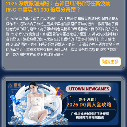
2026 深度數理揭秘：古神巴風特如何在高波動
RNG 中實現 51,000 倍爆分奇蹟？
在 2026 年的數位電子遊戲領域中，古神巴風特 無疑是近期最受矚目的現象
級作品。這款結合了神祕主義美學與極端數理演算法的機台，徹底顛覆了傳
統老虎機的賠付邏輯。為了帶給讀者最精準的戰略指導，我的團隊投入了為
期 72 小時的深度實測，並透過雲端伺服器完成了超過 50 萬次的模擬轉動。
我們發現，這款遊戲的迷人之處在於其獨特的「靈魂補償機制」與非線性
RNG 波動規律。這不僅僅是運氣的對決，更是一場關於心理素質與資金管理
的精密博弈。本篇文章將從技術底層出發，結合 優塔娛樂城 的頂尖傳輸效
能，為您揭開古神面紗下的財富密碼。
閱讀更多