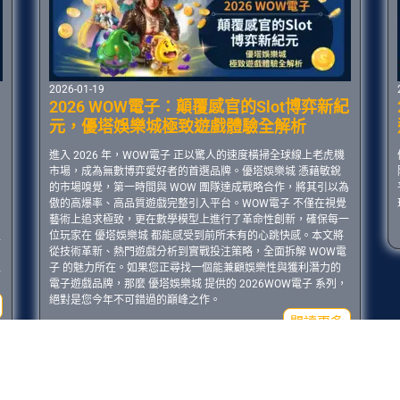
2026-01-19
2026 WOW電子：顛覆感官的Slot博弈新紀
元，優塔娛樂城極致遊戲體驗全解析
進入 2026 年，WOW電子 正以驚人的速度橫掃全球線上老虎機
向
市場，成為無數博弈愛好者的首選品牌。優塔娛樂城 憑藉敏銳
的市場嗅覺，第一時間與 WOW 團隊達成戰略合作，將其引以為
傲的高爆率、高品質遊戲完整引入平台。WOW電子 不僅在視覺
藝術上追求極致，更在數學模型上進行了革命性創新，確保每一
握
位玩家在 優塔娛樂城 都能感受到前所未有的心跳快感。本文將
從技術革新、熱門遊戲分析到實戰投注策略，全面拆解 WOW電
位
子 的魅力所在。如果您正尋找一個能兼顧娛樂性與獲利潛力的
電子遊戲品牌，那麼 優塔娛樂城 提供的 2026WOW電子 系列，
絕對是您今年不可錯過的巔峰之作。
閱讀更多
追蹤我們
塔娛樂