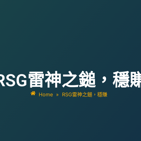
RSG雷神之鎚，穩
Home
»
RSG雷神之鎚，穩賺