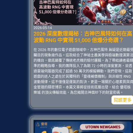
2026-05-14
2026 深度數理揭秘：古神巴風特如何在高
波動 RNG 中實現 51,000 倍爆分奇蹟？
在 2026 年的數位電子遊戲領域中，古神巴風特 無疑是近期最
矚目的現象級作品。這款結合了神祕主義美學與極端數理演算
的機台，徹底顛覆了傳統老虎機的賠付邏輯。為了帶給讀者最
準的戰略指導，我的團隊投入了為期 72 小時的深度實測，並透
過雲端伺服器完成了超過 50 萬次的模擬轉動。我們發現，這款
遊戲的迷人之處在於其獨特的「靈魂補償機制」與非線性 RNG
波動規律。這不僅僅是運氣的對決，更是一場關於心理素質與
金管理的精密博弈。本篇文章將從技術底層出發，結合 優塔娛
樂城 的頂尖傳輸效能，為您揭開古神面紗下的財富密碼。
閱讀更多