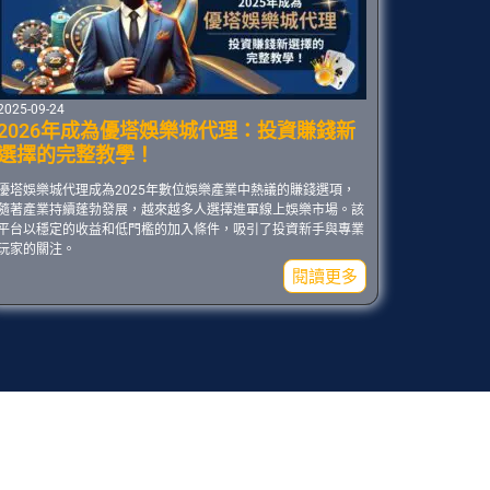
2025-09-24
2026年成為優塔娛樂城代理：投資賺錢新
選擇的完整教學！
優塔娛樂城代理成為2025年數位娛樂產業中熱議的賺錢選項，
隨著產業持續蓬勃發展，越來越多人選擇進軍線上娛樂市場。該
平台以穩定的收益和低門檻的加入條件，吸引了投資新手與專業
玩家的關注。
閱讀更多