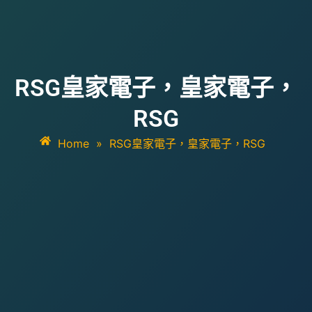
RSG皇家電子，皇家電子，
RSG
Home
»
RSG皇家電子，皇家電子，RSG