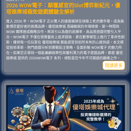
2026 WOW電子：顛覆感官的Slot博弈新紀元，優
塔娛樂城極致遊戲體驗全解析
進入 2026 年，WOW電子 正以驚人的速度橫掃全球線上老虎機市場，成為無
數博弈愛好者的首選品牌。優塔娛樂城 憑藉敏銳的市場嗅覺，第一時間與
WOW 團隊達成戰略合作，將其引以為傲的高爆率、高品質遊戲完整引入平
台。WOW電子 不僅在視覺藝術上追求極致，更在數學模型上進行了革命性創
新，確保每一位玩家在 優塔娛樂城 都能感受到前所未有的心跳快感。本文將
從技術革新、熱門遊戲分析到實戰投注策略，全面拆解 WOW電子 的魅力所
在。如果您正尋找一個能兼顧娛樂性與獲利潛力的電子遊戲品牌，那麼 優塔
娛樂城 提供的 2026WOW電子 系列，絕對是您今年不可錯過的巔峰之作。
閱讀更多