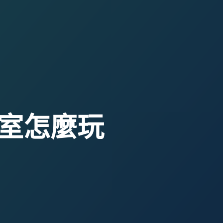
驗室怎麼玩