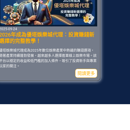
2025-09-24
2026年成為優塔娛樂城代理：投資賺錢新
選擇的完整教學！
優塔娛樂城代理成為2025年數位娛樂產業中熱議的賺錢選項，
隨著產業持續蓬勃發展，越來越多人選擇進軍線上娛樂市場。該
平台以穩定的收益和低門檻的加入條件，吸引了投資新手與專業
玩家的關注。
閱讀更多