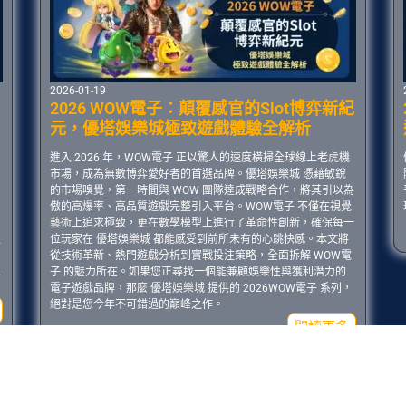
2026-01-19
2026 WOW電子：顛覆感官的Slot博弈新紀
元，優塔娛樂城極致遊戲體驗全解析
進入 2026 年，WOW電子 正以驚人的速度橫掃全球線上老虎機
向
市場，成為無數博弈愛好者的首選品牌。優塔娛樂城 憑藉敏銳
的市場嗅覺，第一時間與 WOW 團隊達成戰略合作，將其引以為
傲的高爆率、高品質遊戲完整引入平台。WOW電子 不僅在視覺
藝術上追求極致，更在數學模型上進行了革命性創新，確保每一
握
位玩家在 優塔娛樂城 都能感受到前所未有的心跳快感。本文將
從技術革新、熱門遊戲分析到實戰投注策略，全面拆解 WOW電
位
子 的魅力所在。如果您正尋找一個能兼顧娛樂性與獲利潛力的
電子遊戲品牌，那麼 優塔娛樂城 提供的 2026WOW電子 系列，
絕對是您今年不可錯過的巔峰之作。
閱讀更多
追蹤我們
塔娛樂