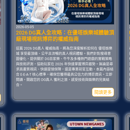
2026-05-05
2026 DG真人全攻略：在優塔娛樂城體驗頂
級現場視訊博弈的權威指南
這篇 2026 DG真人 權威指南，將為您深度解析如何在 優塔娛樂
受
城 享受最頂級、公平且流暢的真人視訊體驗。我們針對搜尋意
法
圖優化，提供關於 DG百家樂、牛牛及多種熱門遊戲的實戰策略
精
與技術評測，協助玩家在 2026 年快速掌握博弈趨勢。無論是尋
求高畫質視訊、快速提領保障，還是專業荷官互動，本篇內容結
合 E-E-A-T 核心標準，確保您獲得最具公信力的博弈資訊。立即
閱讀，開啟您的 DG真人 獲利之旅，感受技術與娛樂的完美結
資
合。
閱讀更多