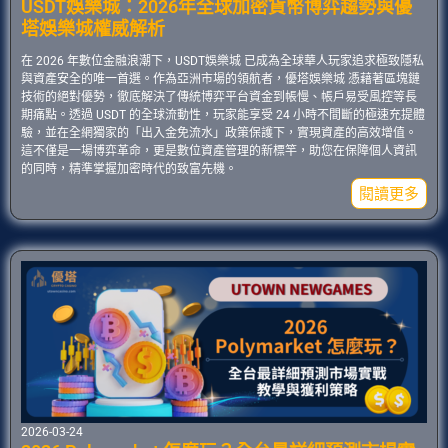
USDT娛樂城：2026年全球加密貨幣博弈趨勢與優
塔娛樂城權威解析
在 2026 年數位金融浪潮下，USDT娛樂城 已成為全球華人玩家追求極致隱私
與資產安全的唯一首選。作為亞洲市場的領航者，優塔娛樂城 憑藉著區塊鏈
技術的絕對優勢，徹底解決了傳統博弈平台資金到帳慢、帳戶易受風控等長
期痛點。透過 USDT 的全球流動性，玩家能享受 24 小時不間斷的極速充提體
驗，並在全網獨家的「出入金免流水」政策保護下，實現資產的高效增值。
這不僅是一場博弈革命，更是數位資產管理的新標竿，助您在保障個人資訊
的同時，精準掌握加密時代的致富先機。
閱讀更多
2026-03-24