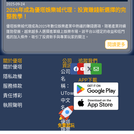
2025-09-24
2026年成為優塔娛樂城代理：投資賺錢新選擇的完
整教學！
優塔娛樂城代理成為2025年數位娛樂產業中熱議的賺錢選項，隨著產業持續
蓬勃發展，越來越多人選擇進軍線上娛樂市場。該平台以穩定的收益和低門
檻的加入條件，吸引了投資新手與專業玩家的關注。
閱讀更多
關於優塔
公司
追蹤我們
資訊
關於優塔
公司
隱私政權
名
APP下載
服務條款
稱：
UTown
責任博彩
中文
執照聲明
名
稱：
優塔
免費試玩
娛樂