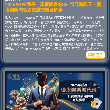
2026 WOW電子：顛覆感官的Slot博弈新紀元，優
塔娛樂城極致遊戲體驗全解析
進入 2026 年，WOW電子 正以驚人的速度橫掃全球線上老虎機市場，成為無
數博弈愛好者的首選品牌。優塔娛樂城 憑藉敏銳的市場嗅覺，第一時間與
WOW 團隊達成戰略合作，將其引以為傲的高爆率、高品質遊戲完整引入平
台。WOW電子 不僅在視覺藝術上追求極致，更在數學模型上進行了革命性創
新，確保每一位玩家在 優塔娛樂城 都能感受到前所未有的心跳快感。本文將
從技術革新、熱門遊戲分析到實戰投注策略，全面拆解 WOW電子 的魅力所
在。如果您正尋找一個能兼顧娛樂性與獲利潛力的電子遊戲品牌，那麼 優塔
娛樂城 提供的 2026WOW電子 系列，絕對是您今年不可錯過的巔峰之作。
閱讀更多