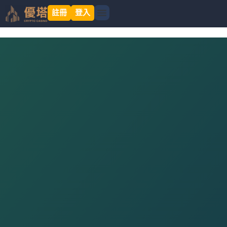
註冊
登入
最新消息
優惠活動
新手幫助
關於優塔
娛樂城遊戲
優分享
優收益