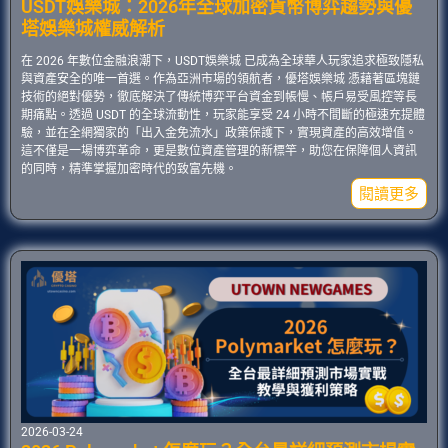
USDT娛樂城：2026年全球加密貨幣博弈趨勢與優
塔娛樂城權威解析
在 2026 年數位金融浪潮下，USDT娛樂城 已成為全球華人玩家追求極致隱私
與資產安全的唯一首選。作為亞洲市場的領航者，優塔娛樂城 憑藉著區塊鏈
技術的絕對優勢，徹底解決了傳統博弈平台資金到帳慢、帳戶易受風控等長
期痛點。透過 USDT 的全球流動性，玩家能享受 24 小時不間斷的極速充提體
驗，並在全網獨家的「出入金免流水」政策保護下，實現資產的高效增值。
這不僅是一場博弈革命，更是數位資產管理的新標竿，助您在保障個人資訊
的同時，精準掌握加密時代的致富先機。
閱讀更多
2026-03-24