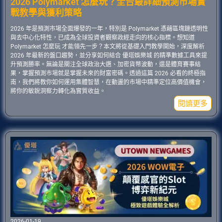
2026 Polymarket 怎麼玩？全台最詳細預測市場實
戰教學與獲利策略
2026 年是預測市場全面爆發的一年，特別是 Polymarket 憑藉區塊鏈透明性
與去中心化特性，已成為全球投資者觀察政經走向的核心指標。想知道
Polymarket 怎麼玩 才能領先一步？本文將從基礎入門教學開始，深度解析
2026 年最新的盤口趨勢，並分享如何結合 優塔娛樂城 的精準數據工具來提
升預測勝率。無論是關注全球政治大選、加密貨幣波動，還是體育賽事結
果，掌握預測市場就是掌握未來的財富密碼。透過這篇 2026 必看的終極指
南，我們將教你如何運用集體智慧，在動盪的市場中精準定位高價值機會，
將你的敏銳洞察力轉化為實質收益。
閱讀更多
2026-01-19