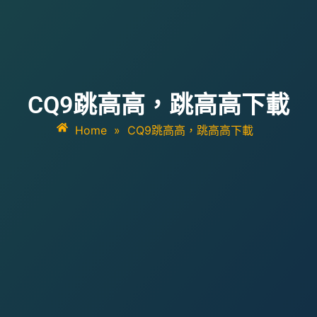
CQ9跳高高，跳高高下載
Home
»
CQ9跳高高，跳高高下載