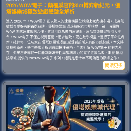
2026 WOW電子：顛覆感官的Slot博弈新紀元，優
塔娛樂城極致遊戲體驗全解析
進入 2026 年，WOW電子 正以驚人的速度橫掃全球線上老虎機市場，成為無
數博弈愛好者的首選品牌。優塔娛樂城 憑藉敏銳的市場嗅覺，第一時間與
WOW 團隊達成戰略合作，將其引以為傲的高爆率、高品質遊戲完整引入平
台。WOW電子 不僅在視覺藝術上追求極致，更在數學模型上進行了革命性創
新，確保每一位玩家在 優塔娛樂城 都能感受到前所未有的心跳快感。本文將
從技術革新、熱門遊戲分析到實戰投注策略，全面拆解 WOW電子 的魅力所
在。如果您正尋找一個能兼顧娛樂性與獲利潛力的電子遊戲品牌，那麼 優塔
娛樂城 提供的 2026WOW電子 系列，絕對是您今年不可錯過的巔峰之作。
閱讀更多