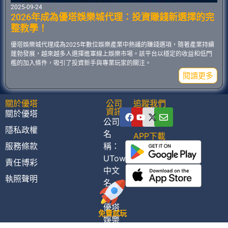
2025-09-24
2026年成為優塔娛樂城代理：投資賺錢新選擇的完
整教學！
優塔娛樂城代理成為2025年數位娛樂產業中熱議的賺錢選項，隨著產業持續
蓬勃發展，越來越多人選擇進軍線上娛樂市場。該平台以穩定的收益和低門
檻的加入條件，吸引了投資新手與專業玩家的關注。
閱讀更多
關於優塔
公司
追蹤我們
資訊
關於優塔
公司
隱私政權
名
APP下載
服務條款
稱：
UTown
責任博彩
中文
執照聲明
名
稱：
優塔
免費試玩
娛樂