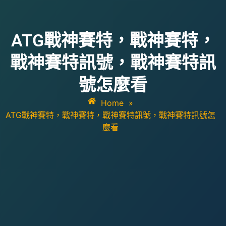
ATG戰神賽特，戰神賽特，
戰神賽特訊號，戰神賽特訊
號怎麼看
Home
»
ATG戰神賽特，戰神賽特，戰神賽特訊號，戰神賽特訊號怎
麼看