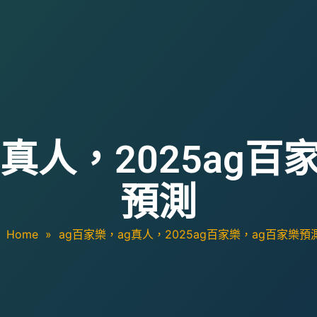
g真人，2025ag百
預測
Home
»
ag百家樂，ag真人，2025ag百家樂，ag百家樂預