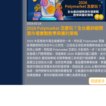
2026-03-24
2026 Polymarket 怎麼玩？全台最詳細預
測市場實戰教學與獲利策略
2026 年是預測市場全面爆發的一年，特別是 Polymarket 憑藉
區塊鏈透明性與去中心化特性，已成為全球投資者觀察政經走
的核心指標。想知道 Polymarket 怎麼玩 才能領先一步？本文將
從基礎入門教學開始，深度解析 2026 年最新的盤口趨勢，並分
享如何結合 優塔娛樂城 的精準數據工具來提升預測勝率。無論
是關注全球政治大選、加密貨幣波動，還是體育賽事結果，掌
預測市場就是掌握未來的財富密碼。透過這篇 2026 必看的終極
指南，我們將教你如何運用集體智慧，在動盪的市場中精準定
高價值機會，將你的敏銳洞察力轉化為實質收益。
閱讀更多
關於優塔
公司資訊
關於優塔
公司名稱：UTown中文名稱：優