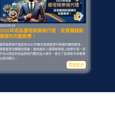
2025-09-24
2026年成為優塔娛樂城代理：投資賺錢新
選擇的完整教學！
優塔娛樂城代理成為2025年數位娛樂產業中熱議的賺錢選項，
隨著產業持續蓬勃發展，越來越多人選擇進軍線上娛樂市場。該
平台以穩定的收益和低門檻的加入條件，吸引了投資新手與專業
玩家的關注。
閱讀更多