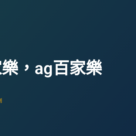
家樂，ag百家樂
測