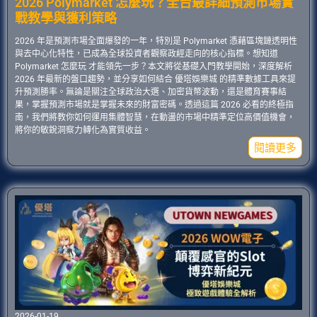
2026 Polymarket 怎麼玩？全台最詳細預測市場實
戰教學與獲利策略
2026 年是預測市場全面爆發的一年，特別是 Polymarket 憑藉區塊鏈透明性
與去中心化特性，已成為全球投資者觀察政經走向的核心指標。想知道
Polymarket 怎麼玩 才能領先一步？本文將從基礎入門教學開始，深度解析
2026 年最新的盤口趨勢，並分享如何結合 優塔娛樂城 的精準數據工具來提
升預測勝率。無論是關注全球政治大選、加密貨幣波動，還是體育賽事結
果，掌握預測市場就是掌握未來的財富密碼。透過這篇 2026 必看的終極指
南，我們將教你如何運用集體智慧，在動盪的市場中精準定位高價值機會，
將你的敏銳洞察力轉化為實質收益。
閱讀更多
2026-01-19