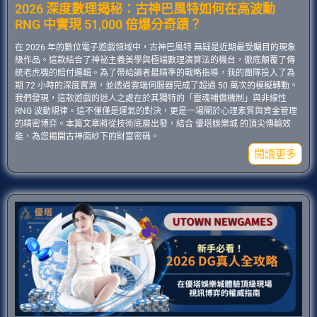
2026 深度數理揭秘：古神巴風特如何在高波動
RNG 中實現 51,000 倍爆分奇蹟？
在 2026 年的數位電子遊戲領域中，古神巴風特 無疑是近期最受矚目的現象
級作品。這款結合了神祕主義美學與極端數理演算法的機台，徹底顛覆了傳
統老虎機的賠付邏輯。為了帶給讀者最精準的戰略指導，我的團隊投入了為
期 72 小時的深度實測，並透過雲端伺服器完成了超過 50 萬次的模擬轉動。
我們發現，這款遊戲的迷人之處在於其獨特的「靈魂補償機制」與非線性
RNG 波動規律。這不僅僅是運氣的對決，更是一場關於心理素質與資金管理
的精密博弈。本篇文章將從技術底層出發，結合 優塔娛樂城 的頂尖傳輸效
能，為您揭開古神面紗下的財富密碼。
閱讀更多