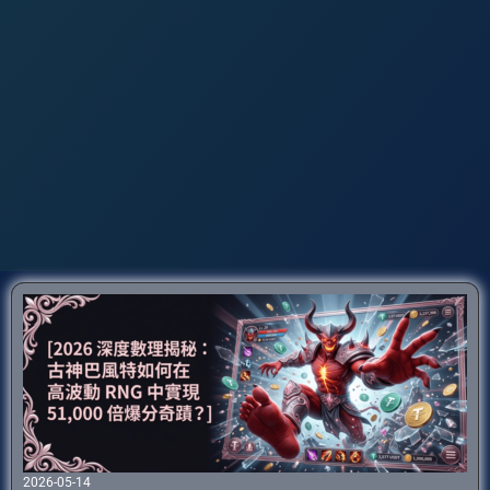
2026-05-14