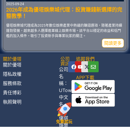
2025-09-24
2026年成為優塔娛樂城代理：投資賺錢新選擇的完
整教學！
優塔娛樂城代理成為2025年數位娛樂產業中熱議的賺錢選項，隨著產業持續
蓬勃發展，越來越多人選擇進軍線上娛樂市場。該平台以穩定的收益和低門
檻的加入條件，吸引了投資新手與專業玩家的關注。
閱讀更多
關於優塔
公司
追蹤我們
資訊
關於優塔
公司
隱私政權
名
APP下載
服務條款
稱：
UTown
責任博彩
中文
執照聲明
名
稱：
優塔
免費試玩
娛樂