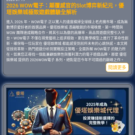
2026 WOW電子：顛覆感官的Slot博弈新紀元，優
塔娛樂城極致遊戲體驗全解析
進入 2026 年，WOW電子 正以驚人的速度橫掃全球線上老虎機市場，成為無
數博弈愛好者的首選品牌。優塔娛樂城 憑藉敏銳的市場嗅覺，第一時間與
WOW 團隊達成戰略合作，將其引以為傲的高爆率、高品質遊戲完整引入平
台。WOW電子 不僅在視覺藝術上追求極致，更在數學模型上進行了革命性創
新，確保每一位玩家在 優塔娛樂城 都能感受到前所未有的心跳快感。本文將
從技術革新、熱門遊戲分析到實戰投注策略，全面拆解 WOW電子 的魅力所
在。如果您正尋找一個能兼顧娛樂性與獲利潛力的電子遊戲品牌，那麼 優塔
娛樂城 提供的 2026WOW電子 系列，絕對是您今年不可錯過的巔峰之作。
閱讀更多