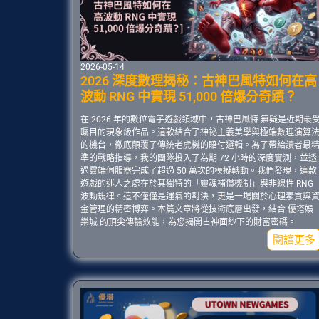
2026-05-14
2026 深度數理揭秘：古神巴風特如何在高
波動 RNG 中實現 51,000 倍爆分奇蹟？
在 2026 年的數位電子遊戲領域中，古神巴風特 無疑是近期最
矚目的現象級作品。這款結合了神祕主義美學與極端數理演算
的機台，徹底顛覆了傳統老虎機的賠付邏輯。為了帶給讀者最
準的戰略指導，我的團隊投入了為期 72 小時的深度實測，並透
過雲端伺服器完成了超過 50 萬次的模擬轉動。我們發現，這款
遊戲的迷人之處在於其獨特的「靈魂補償機制」與非線性 RNG
波動規律。這不僅僅是運氣的對決，更是一場關於心理素質與
金管理的精密博弈。本篇文章將從技術底層出發，結合 優塔娛
樂城 的頂尖傳輸效能，為您揭開古神面紗下的財富密碼。
閱讀更多