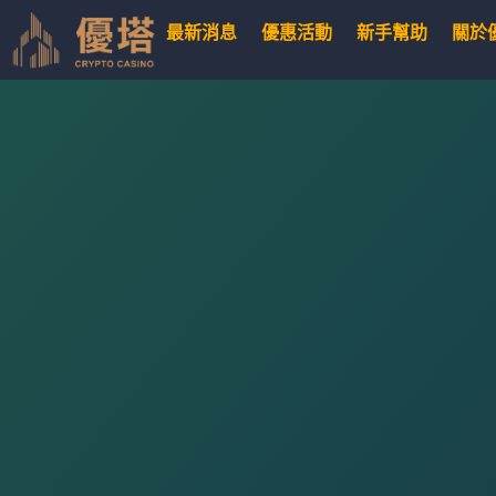
最新消息
優惠活動
新手幫助
關於