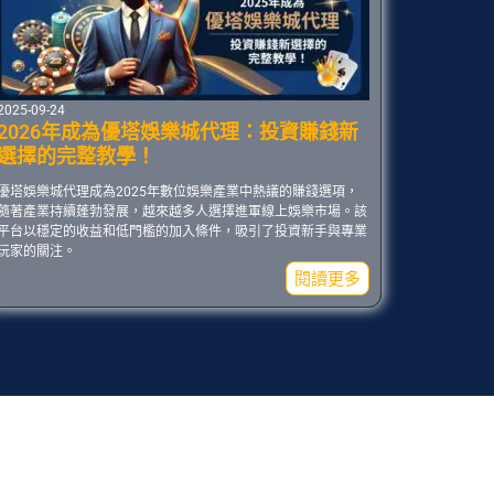
2025-09-24
2026年成為優塔娛樂城代理：投資賺錢新
選擇的完整教學！
優塔娛樂城代理成為2025年數位娛樂產業中熱議的賺錢選項，
隨著產業持續蓬勃發展，越來越多人選擇進軍線上娛樂市場。該
平台以穩定的收益和低門檻的加入條件，吸引了投資新手與專業
玩家的關注。
閱讀更多