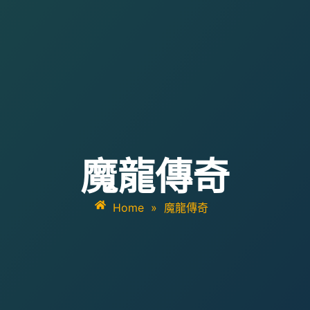
魔龍傳奇
Home
»
魔龍傳奇