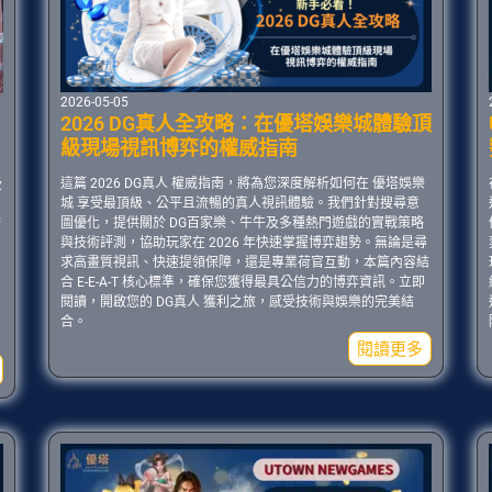
2026-05-05
2026 DG真人全攻略：在優塔娛樂城體驗頂
級現場視訊博弈的權威指南
這篇 2026 DG真人 權威指南，將為您深度解析如何在 優塔娛樂
受
城 享受最頂級、公平且流暢的真人視訊體驗。我們針對搜尋意
法
圖優化，提供關於 DG百家樂、牛牛及多種熱門遊戲的實戰策略
精
與技術評測，協助玩家在 2026 年快速掌握博弈趨勢。無論是尋
求高畫質視訊、快速提領保障，還是專業荷官互動，本篇內容結
合 E-E-A-T 核心標準，確保您獲得最具公信力的博弈資訊。立即
閱讀，開啟您的 DG真人 獲利之旅，感受技術與娛樂的完美結
資
合。
閱讀更多