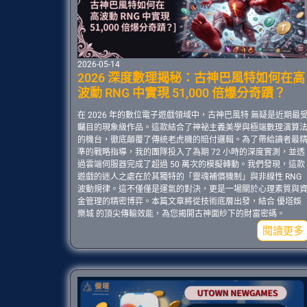
2026-05-14
2026 深度數理揭秘：古神巴風特如何在高
波動 RNG 中實現 51,000 倍爆分奇蹟？
在 2026 年的數位電子遊戲領域中，古神巴風特 無疑是近期最
矚目的現象級作品。這款結合了神祕主義美學與極端數理演算
的機台，徹底顛覆了傳統老虎機的賠付邏輯。為了帶給讀者最
準的戰略指導，我的團隊投入了為期 72 小時的深度實測，並透
過雲端伺服器完成了超過 50 萬次的模擬轉動。我們發現，這款
遊戲的迷人之處在於其獨特的「靈魂補償機制」與非線性 RNG
波動規律。這不僅僅是運氣的對決，更是一場關於心理素質與
金管理的精密博弈。本篇文章將從技術底層出發，結合 優塔娛
樂城 的頂尖傳輸效能，為您揭開古神面紗下的財富密碼。
閱讀更多