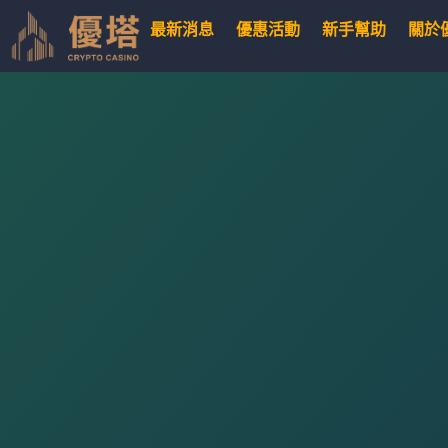
最新消息
優惠活動
新手幫助
關於