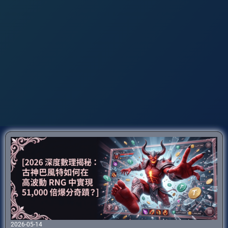
2026-05-14