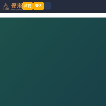
註冊
登入
最新消息
優惠活動
新手幫助
關於優塔
娛樂城遊戲
優分享
優收益