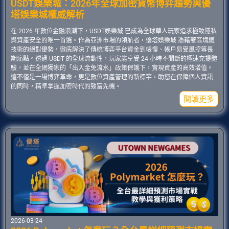
USDT娛樂城：2026年全球加密貨幣博弈趨勢與優
塔娛樂城權威解析
在 2026 年數位金融浪潮下，USDT娛樂城 已成為全球華人玩家追求極致隱私
與資產安全的唯一首選。作為亞洲市場的領航者，優塔娛樂城 憑藉著區塊鏈
技術的絕對優勢，徹底解決了傳統博弈平台資金到帳慢、帳戶易受風控等長
期痛點。透過 USDT 的全球流動性，玩家能享受 24 小時不間斷的極速充提體
驗，並在全網獨家的「出入金免流水」政策保護下，實現資產的高效增值。
這不僅是一場博弈革命，更是數位資產管理的新標竿，助您在保障個人資訊
的同時，精準掌握加密時代的致富先機。
閱讀更多
2026-03-24