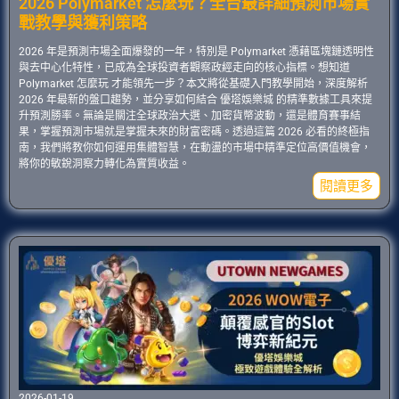
2026 Polymarket 怎麼玩？全台最詳細預測市場實
戰教學與獲利策略
2026 年是預測市場全面爆發的一年，特別是 Polymarket 憑藉區塊鏈透明性
與去中心化特性，已成為全球投資者觀察政經走向的核心指標。想知道
Polymarket 怎麼玩 才能領先一步？本文將從基礎入門教學開始，深度解析
2026 年最新的盤口趨勢，並分享如何結合 優塔娛樂城 的精準數據工具來提
升預測勝率。無論是關注全球政治大選、加密貨幣波動，還是體育賽事結
果，掌握預測市場就是掌握未來的財富密碼。透過這篇 2026 必看的終極指
南，我們將教你如何運用集體智慧，在動盪的市場中精準定位高價值機會，
將你的敏銳洞察力轉化為實質收益。
閱讀更多
2026-01-19