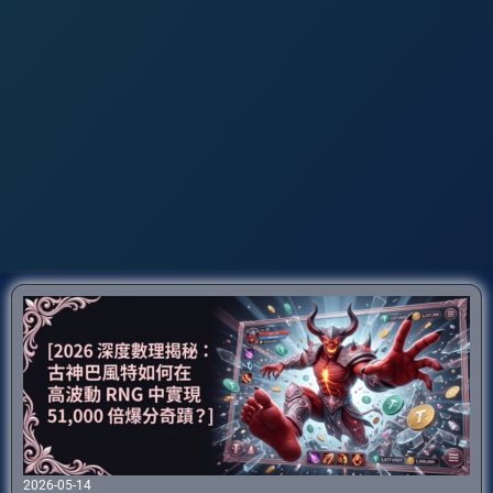
2026-05-14