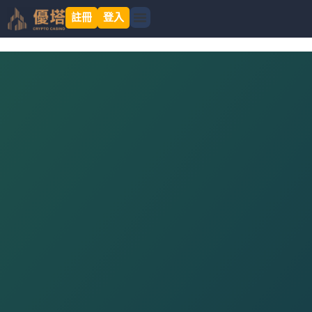
註冊
登入
最新消息
優惠活動
新手幫助
關於優塔
娛樂城遊戲
優分享
優收益