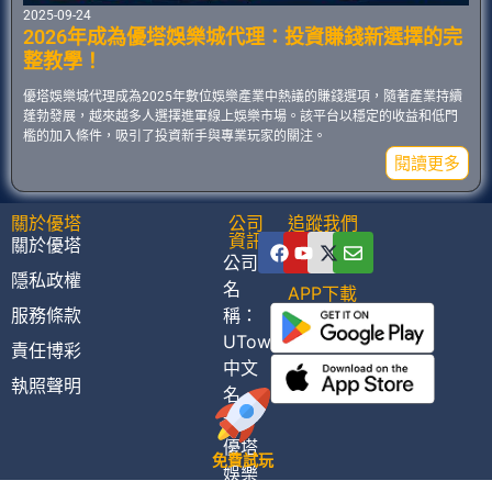
2025-09-24
2026年成為優塔娛樂城代理：投資賺錢新選擇的完
整教學！
優塔娛樂城代理成為2025年數位娛樂產業中熱議的賺錢選項，隨著產業持續
蓬勃發展，越來越多人選擇進軍線上娛樂市場。該平台以穩定的收益和低門
檻的加入條件，吸引了投資新手與專業玩家的關注。
閱讀更多
關於優塔
公司
追蹤我們
資訊
關於優塔
公司
隱私政權
名
APP下載
服務條款
稱：
UTown
責任博彩
中文
執照聲明
名
稱：
優塔
免費試玩
娛樂