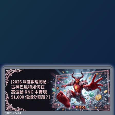
2026-05-14