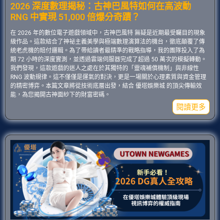
2026 深度數理揭秘：古神巴風特如何在高波動
RNG 中實現 51,000 倍爆分奇蹟？
在 2026 年的數位電子遊戲領域中，古神巴風特 無疑是近期最受矚目的現象
級作品。這款結合了神祕主義美學與極端數理演算法的機台，徹底顛覆了傳
統老虎機的賠付邏輯。為了帶給讀者最精準的戰略指導，我的團隊投入了為
期 72 小時的深度實測，並透過雲端伺服器完成了超過 50 萬次的模擬轉動。
我們發現，這款遊戲的迷人之處在於其獨特的「靈魂補償機制」與非線性
RNG 波動規律。這不僅僅是運氣的對決，更是一場關於心理素質與資金管理
的精密博弈。本篇文章將從技術底層出發，結合 優塔娛樂城 的頂尖傳輸效
能，為您揭開古神面紗下的財富密碼。
閱讀更多