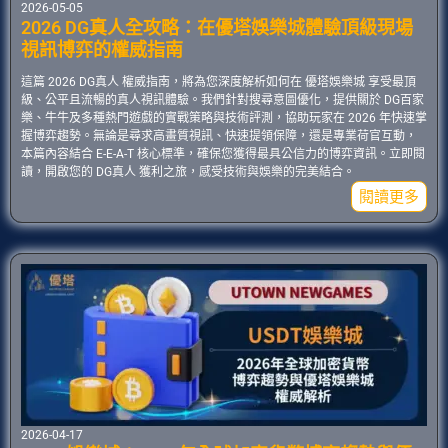
2026-05-05
2026 DG真人全攻略：在優塔娛樂城體驗頂級現場
視訊博弈的權威指南
這篇 2026 DG真人 權威指南，將為您深度解析如何在 優塔娛樂城 享受最頂
級、公平且流暢的真人視訊體驗。我們針對搜尋意圖優化，提供關於 DG百家
樂、牛牛及多種熱門遊戲的實戰策略與技術評測，協助玩家在 2026 年快速掌
握博弈趨勢。無論是尋求高畫質視訊、快速提領保障，還是專業荷官互動，
本篇內容結合 E-E-A-T 核心標準，確保您獲得最具公信力的博弈資訊。立即閱
讀，開啟您的 DG真人 獲利之旅，感受技術與娛樂的完美結合。
閱讀更多
2026-04-17