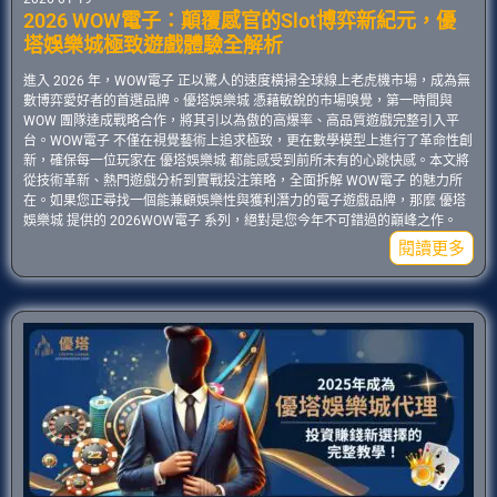
2026 WOW電子：顛覆感官的Slot博弈新紀元，優
塔娛樂城極致遊戲體驗全解析
進入 2026 年，WOW電子 正以驚人的速度橫掃全球線上老虎機市場，成為無
數博弈愛好者的首選品牌。優塔娛樂城 憑藉敏銳的市場嗅覺，第一時間與
WOW 團隊達成戰略合作，將其引以為傲的高爆率、高品質遊戲完整引入平
台。WOW電子 不僅在視覺藝術上追求極致，更在數學模型上進行了革命性創
新，確保每一位玩家在 優塔娛樂城 都能感受到前所未有的心跳快感。本文將
從技術革新、熱門遊戲分析到實戰投注策略，全面拆解 WOW電子 的魅力所
在。如果您正尋找一個能兼顧娛樂性與獲利潛力的電子遊戲品牌，那麼 優塔
娛樂城 提供的 2026WOW電子 系列，絕對是您今年不可錯過的巔峰之作。
閱讀更多