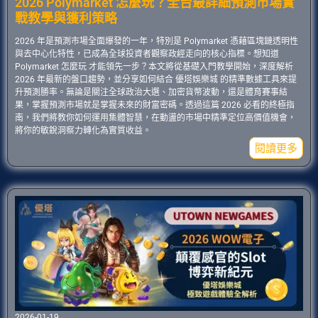
2026 Polymarket 怎麼玩？全台最詳細預測市場實
戰教學與獲利策略
2026 年是預測市場全面爆發的一年，特別是 Polymarket 憑藉區塊鏈透明性
與去中心化特性，已成為全球投資者觀察政經走向的核心指標。想知道
Polymarket 怎麼玩 才能領先一步？本文將從基礎入門教學開始，深度解析
2026 年最新的盤口趨勢，並分享如何結合 優塔娛樂城 的精準數據工具來提
升預測勝率。無論是關注全球政治大選、加密貨幣波動，還是體育賽事結
果，掌握預測市場就是掌握未來的財富密碼。透過這篇 2026 必看的終極指
南，我們將教你如何運用集體智慧，在動盪的市場中精準定位高價值機會，
將你的敏銳洞察力轉化為實質收益。
閱讀更多
2026-01-19