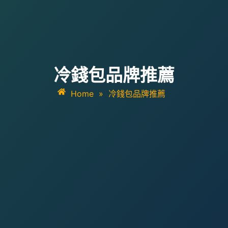
冷錢包品牌推薦
Home
»
冷錢包品牌推薦