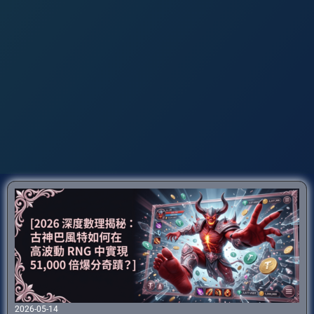
2026-05-14