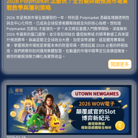
2026 Polymarket 怎麼玩？全台最詳細預測市場實
戰教學與獲利策略
2026 年是預測市場全面爆發的一年，特別是 Polymarket 憑藉區塊鏈透明性
與去中心化特性，已成為全球投資者觀察政經走向的核心指標。想知道
Polymarket 怎麼玩 才能領先一步？本文將從基礎入門教學開始，深度解析
2026 年最新的盤口趨勢，並分享如何結合 優塔娛樂城 的精準數據工具來提
升預測勝率。無論是關注全球政治大選、加密貨幣波動，還是體育賽事結
果，掌握預測市場就是掌握未來的財富密碼。透過這篇 2026 必看的終極指
南，我們將教你如何運用集體智慧，在動盪的市場中精準定位高價值機會，
將你的敏銳洞察力轉化為實質收益。
閱讀更多
2026-01-19