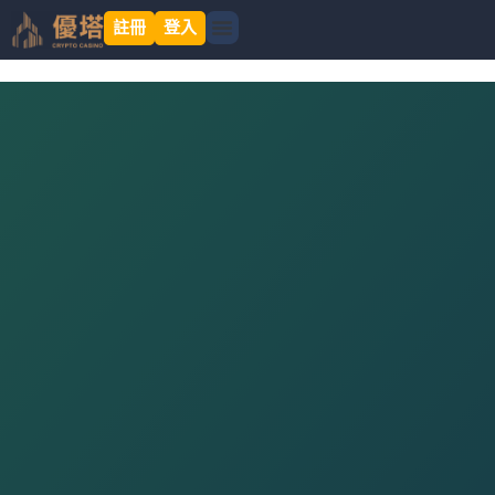
註冊
登入
最新消息
優惠活動
新手幫助
關於優塔
娛樂城遊戲
優分享
優收益