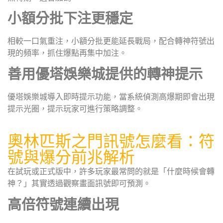
小額分批下注更穩定
相較一口氣重注，小額分批更能延長戰局，配合轉神符號出
現的頻率，抓住爆點再集中加注。
善用優塔娛樂城提供的轉神提示
優塔娛樂城導入即時提示功能，當系統偵測高爆期即會出現
提示光圈，提示玩家可進行策略調整。
奧林匹斯之門訊號怎麼看：符
號與爆分前兆解析
在試玩或正式版中，許多玩家最常問的就是「什麼時候會轉
神？」其實透過觀察畫面訊號即可預測。
高倍符號連續出現