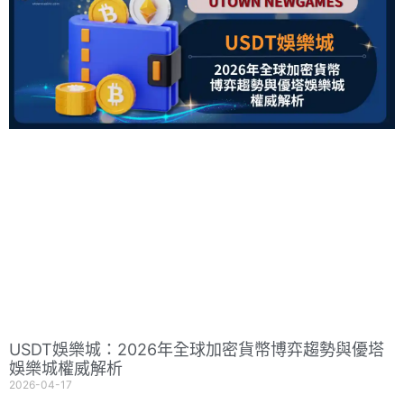
USDT娛樂城：2026年全球加密貨幣博弈趨勢與優塔
娛樂城權威解析
2026-04-17