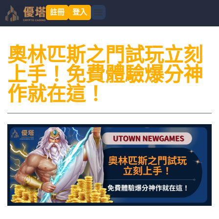
註冊
登入
最新消息
優惠活動
新手幫助
關於優塔
娛樂城遊戲
優分享
優收益
奧林匹斯之門試玩立刻
上手！免費體驗爆分神
作就在這！