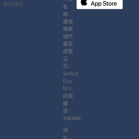
執照聲明
名
稱：
優塔
娛樂
城所
屬及
經營
公
司：
Sofort
Eco
N.V.
註冊
編
號：
108469
地
址：