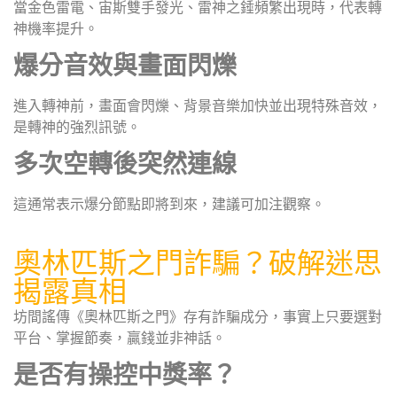
當金色雷電、宙斯雙手發光、雷神之錘頻繁出現時，代表轉
神機率提升。
爆分音效與畫面閃爍
進入轉神前，畫面會閃爍、背景音樂加快並出現特殊音效，
是轉神的強烈訊號。
多次空轉後突然連線
這通常表示爆分節點即將到來，建議可加注觀察。
奧林匹斯之門詐騙？破解迷思
揭露真相
坊間謠傳《奧林匹斯之門》存有詐騙成分，事實上只要選對
平台、掌握節奏，贏錢並非神話。
是否有操控中獎率？