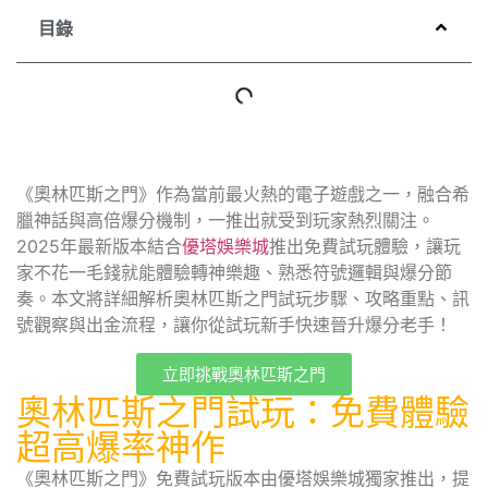
目錄
《奧林匹斯之門》作為當前最火熱的電子遊戲之一，融合希
臘神話與高倍爆分機制，一推出就受到玩家熱烈關注。
2025年最新版本結合
優塔娛樂城
推出免費試玩體驗，讓玩
家不花一毛錢就能體驗轉神樂趣、熟悉符號邏輯與爆分節
奏。本文將詳細解析奧林匹斯之門試玩步驟、攻略重點、訊
號觀察與出金流程，讓你從試玩新手快速晉升爆分老手！
立即挑戰奧林匹斯之門
奧林匹斯之門試玩：免費體驗
超高爆率神作
《奧林匹斯之門》免費試玩版本由優塔娛樂城獨家推出，提