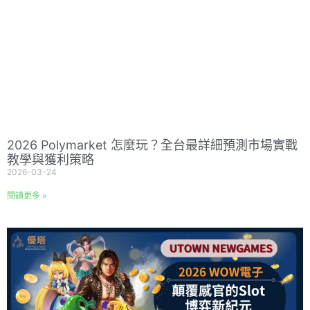
2026 Polymarket 怎麼玩？全台最詳細預測市場實戰
教學與獲利策略
2026-03-24
閱讀更多 »