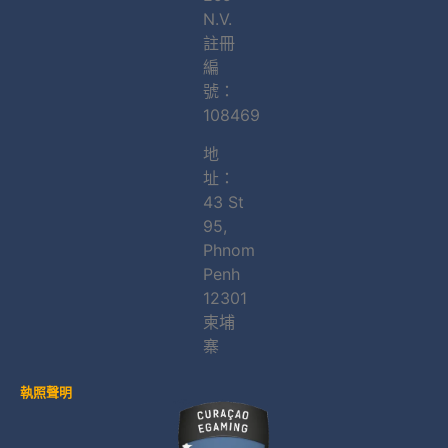
N.V.
註冊
編
號：
108469
地
址：
43 St
95,
Phnom
Penh
12301
柬埔
寨
執照聲明