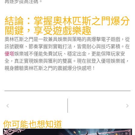
再逐步提高注碼。
結論：掌握奧林匹斯之門爆分
關鍵，享受遊戲樂趣
奧林匹斯之門是一款兼具娛樂與策略的高爆擊電子遊戲，從
訊號觀察、節奏掌握到實戰打法，皆需耐心與技巧累積。在
優塔
娛樂城不僅能免費試玩、穩定出金，更能保障玩家安
全，真正實現娛樂與獲利的雙贏。現在就登入優塔娛樂城，
親身體驗奧林匹斯之門的震撼爆分快感吧！
上一篇
下一篇
奧林匹斯之門試玩立刻上手！免費體驗爆分神作就在這！
奧林匹斯之門詐騙警訊曝光！這5種行為就是被騙前兆！
你可能也想知道