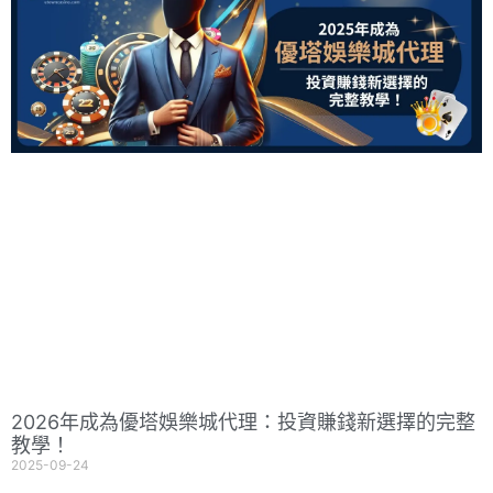
2026年成為優塔娛樂城代理：投資賺錢新選擇的完整
教學！
2025-09-24