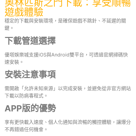
奧林匹斯之門下載：享受順暢
遊戲體驗
穩定的下載與安裝環境，是確保遊戲不跳針、不延遲的關
鍵。
下載管道選擇
優塔娛樂城支援iOS與Android雙平台，可透過官網掃碼快
速安裝。
安裝注意事項
需開啟「允許未知來源」以完成安裝，並避免從非官方網站
下載以防病毒程式。
APP版的優勢
享有更快載入速度、個人化通知與流暢的觸控體驗，讓爆分
不再錯過任何機會。