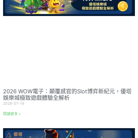
2026 WOW電子：顛覆感官的Slot博弈新紀元，優塔
娛樂城極致遊戲體驗全解析
2026-01-19
閱讀更多 »