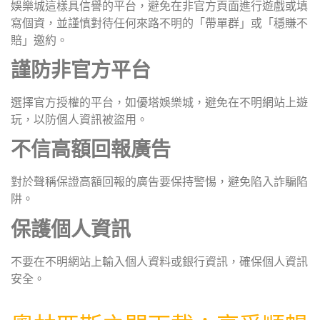
娛樂城這樣具信譽的平台，避免在非官方頁面進行遊戲或填
寫個資，並謹慎對待任何來路不明的「帶單群」或「穩賺不
賠」邀約。
謹防非官方平台
選擇官方授權的平台，如優塔娛樂城，避免在不明網站上遊
玩，以防個人資訊被盜用。
不信高額回報廣告
對於聲稱保證高額回報的廣告要保持警惕，避免陷入詐騙陷
阱。
保護個人資訊
不要在不明網站上輸入個人資料或銀行資訊，確保個人資訊
安全。