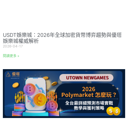
USDT娛樂城：2026年全球加密貨幣博弈趨勢與優塔
娛樂城權威解析
2026-04-17
閱讀更多 »