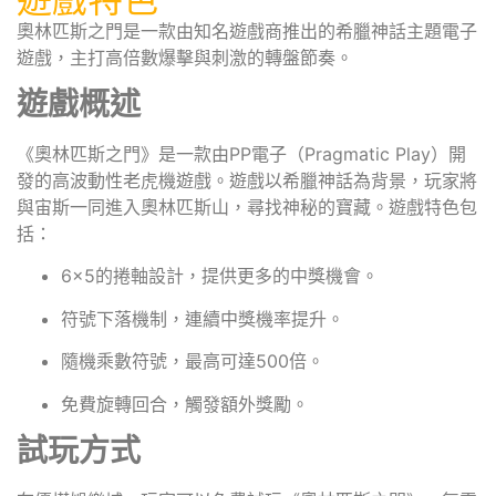
奧林匹斯之門是一款由知名遊戲商推出的希臘神話主題電子
遊戲，主打高倍數爆擊與刺激的轉盤節奏。
遊戲概述
《奧林匹斯之門》是一款由PP電子（Pragmatic Play）開
發的高波動性老虎機遊戲。遊戲以希臘神話為背景，玩家將
與宙斯一同進入奧林匹斯山，尋找神秘的寶藏。遊戲特色包
括：
6×5的捲軸設計，提供更多的中獎機會。
符號下落機制，連續中獎機率提升。
隨機乘數符號，最高可達500倍。
免費旋轉回合，觸發額外獎勵。
試玩方式