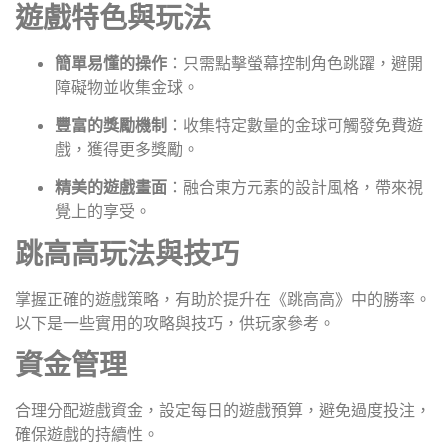
遊戲特色與玩法
簡單易懂的操作
：只需點擊螢幕控制角色跳躍，避開
障礙物並收集金球。
豐富的獎勵機制
：收集特定數量的金球可觸發免費遊
戲，獲得更多獎勵。
精美的遊戲畫面
：融合東方元素的設計風格，帶來視
覺上的享受。​
跳高高玩法與技巧
掌握正確的遊戲策略，有助於提升在《跳高高》中的勝率。
以下是一些實用的攻略與技巧，供玩家參考。
資金管理
合理分配遊戲資金，設定每日的遊戲預算，避免過度投注，
確保遊戲的持續性。