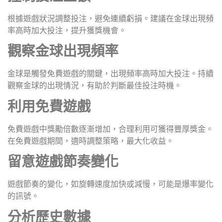
根據遊戲狀況調整投注，避免連續虧損。
建議在金球出現頻
率高時加大投注，提升獲獎機會。
觀察金球出現頻率
金球是觸發免費遊戲的關鍵，出現頻率高時加大投注。
持續
觀察金球的出現情況，有助於判斷最佳投注時機。
利用免費遊戲
免費遊戲中獎勵倍數逐漸增加，合理利用可獲得豐厚獎金。
在免費遊戲期間，適時調整策略，最大化收益。
留意遊戲節奏變化
遊戲節奏的變化，如旋轉速度加快或減慢，可能是爆率變化
的訊號。
分析歷史數據