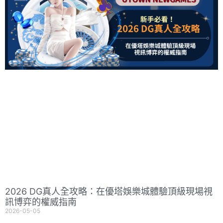
2026 DG真人全攻略：在優塔娛樂城體驗頂級現場視
訊博弈的權威指南
2026-05-05