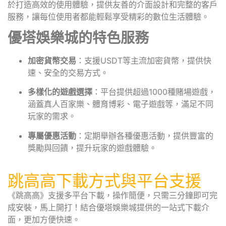
於打造高效的使用體驗，提供友善的介面設計和完整的客戶
服務，讓每位使用者都能輕鬆享受精彩的數位生活體驗。
優塔娛樂城的特色服務
加密貨幣交易
：支援USDT等主流加密貨幣，提供快
速、安全的交易方式。
多樣化的遊戲選擇
：平台提供超過1000種賭場遊戲，
涵蓋真人百家樂、體育博彩、電子遊戲等，滿足不同
玩家的需求。
專屬優惠活動
：定期舉辦各種優惠活動，提供豐富的
獎勵與回饋，提升玩家的遊戲體驗。
跳高高下載方式與平台支援
《跳高高》支援多平台下載，操作簡便，只需三分鐘即可完
成安裝，馬上開打！結合優塔娛樂城提供的一站式下載介
面，更加方便快速。