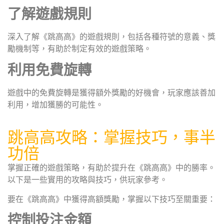
了解遊戲規則
深入了解《跳高高》的遊戲規則，包括各種符號的意義、獎
勵機制等，有助於制定有效的遊戲策略。
利用免費旋轉
遊戲中的免費旋轉是獲得額外獎勵的好機會，玩家應該善加
利用，增加獲勝的可能性。
跳高高攻略：掌握技巧，事半
功倍
掌握正確的遊戲策略，有助於提升在《跳高高》中的勝率。
以下是一些實用的攻略與技巧，供玩家參考。
要在《跳高高》中獲得高額獎勵，掌握以下技巧至關重要：
控制投注金額