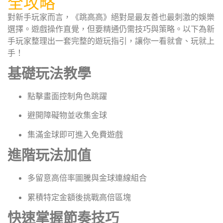
全攻略
對新手玩家而言，《跳高高》絕對是最友善也最刺激的娛樂
選擇。遊戲操作直覺，但要精通仍需技巧與策略。以下為新
手玩家整理出一套完整的遊玩指引，讓你一看就會、玩就上
手！
基礎玩法教學
點擊畫面控制角色跳躍
避開障礙物並收集金球
集滿金球即可進入免費遊戲
進階玩法加值
多留意高倍率圖騰與金球連線組合
累積特定金額後挑戰高倍區塊
快速掌握節奏技巧