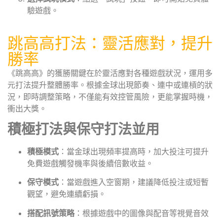
驗遊戲。
跳高高打法：靈活應對，提升
勝率
《跳高高》的獲勝關鍵在於靈活應對各種遊戲狀況，運用多
元打法提升整體勝率。根據金球出現節奏、連中或連槓的狀
況，即時調整策略，不僅能有效控管風險，更能掌握時機，
衝出大獎。
積極打法與保守打法並用
積極模式
：當金球出現頻率提高時，加大投注可提升
免費遊戲觸發機率與後續倍數收益。
保守模式
：當遊戲進入空窗期，建議降低投注或短暫
觀望，避免連續虧損。
搭配訊號策略
：根據遊戲中的圖像與配音等視覺音效