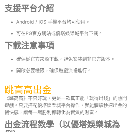
支援平台介紹
Android / iOS 手機平台均可使用。
可在PG官方網站或優塔娛樂城平台下載。
下載注意事項
確保從官方來源下載，避免安裝到非官方版本。
開啟必要權限，確保遊戲流暢進行。
跳高高出金
《跳高高》不只好玩，更是一款真正能「玩得出錢」的熱門
遊戲。只要搭配優塔娛樂城平台操作，就能體驗秒速出金的
暢快感，讓每一場勝利都轉化為實質的財富。
出金流程教學（以優塔娛樂城為