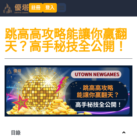
註冊
登入
最新消息
優惠活動
新手幫助
關於優塔
娛樂城遊戲
優分享
優收益
跳高高攻略能讓你贏翻
天？高手秘技全公開！
目錄