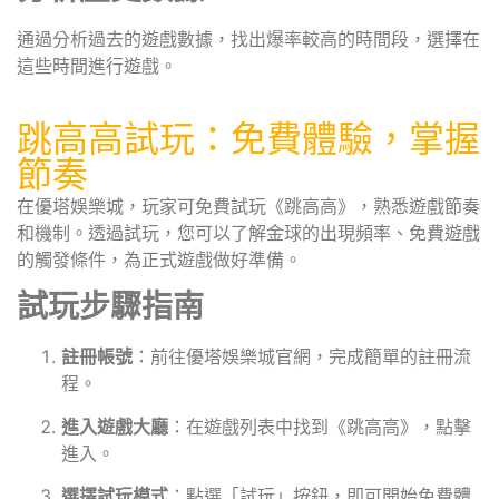
通過分析過去的遊戲數據，找出爆率較高的時間段，選擇在
這些時間進行遊戲。
跳高高試玩：免費體驗，掌握
節奏
在優塔娛樂城，玩家可免費試玩《跳高高》，熟悉遊戲節奏
和機制。透過試玩，您可以了解金球的出現頻率、免費遊戲
的觸發條件，為正式遊戲做好準備。​
試玩步驟指南
註冊帳號
：前往優塔娛樂城官網，完成簡單的註冊流
程。​
進入遊戲大廳
：在遊戲列表中找到《跳高高》，點擊
進入。​
選擇試玩模式
：點選「試玩」按鈕，即可開始免費體