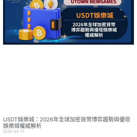
USDT娛樂城：2026年全球加密貨幣博弈趨勢與優塔
娛樂城權威解析
2026-04-17