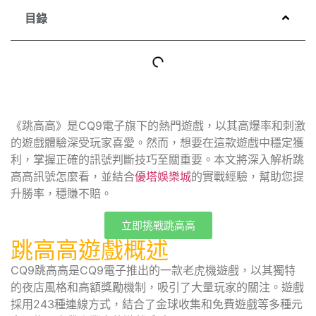
目錄
《跳高高》是CQ9電子旗下的熱門遊戲，以其高爆率和刺激
的遊戲體驗深受玩家喜愛。​然而，想要在這款遊戲中穩定獲
利，掌握正確的訊號判斷技巧至關重要。​本文將深入解析跳
高高訊號怎麼看，並結合
優塔娛樂城
的實戰經驗，幫助您提
升勝率，穩賺不賠。
立即挑戰跳高高
跳高高遊戲概述
CQ9跳高高是CQ9電子推出的一款老虎機遊戲，以其獨特
的夜店風格和高額獎勵機制，吸引了大量玩家的關注。
遊戲
採用243種連線方式，結合了金球收集和免費遊戲等多種元