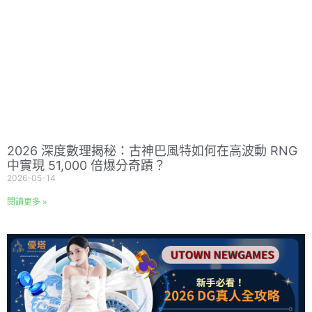
2026 深度數理揭秘：古神巴風特如何在高波動 RNG
中實現 51,000 倍爆分奇蹟？
2026-05-14
閱讀更多 »