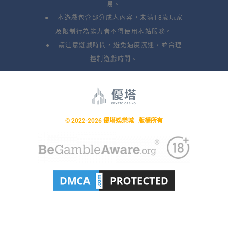
易。
● 本遊戲包含部分成人內容，未滿18歲玩家
及限制行為能力者不得使用本站服務。
● 請注意遊戲時間，避免過度沉迷，並合理
控制遊戲時間。
© 2022-2026 優塔娛樂城 | 版權所有