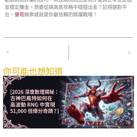
並穩定賺金。想要從跳高高攻略中穩穩出金？記得選對平
台，
優塔
娛樂城就是你最信賴的跳躍戰場！
上一篇
下一篇
跳高高攻略能讓你贏翻天？高手秘技全公開！
跳高高詐騙怎麼防？專家揭秘避雷大法！
你可能也想知道