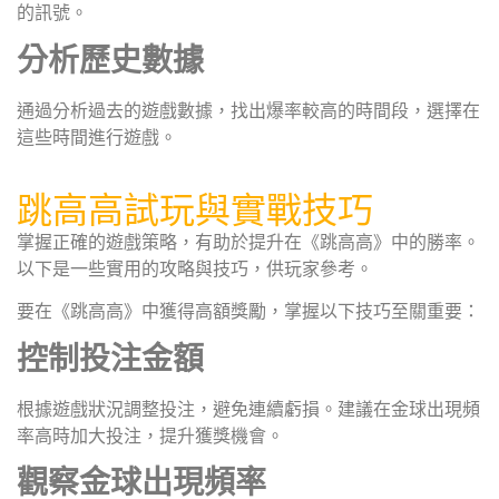
的訊號。
分析歷史數據
通過分析過去的遊戲數據，找出爆率較高的時間段，選擇在
這些時間進行遊戲。
跳高高試玩與實戰技巧
掌握正確的遊戲策略，有助於提升在《跳高高》中的勝率。
以下是一些實用的攻略與技巧，供玩家參考。
要在《跳高高》中獲得高額獎勵，掌握以下技巧至關重要：
控制投注金額
根據遊戲狀況調整投注，避免連續虧損。
建議在金球出現頻
率高時加大投注，提升獲獎機會。
觀察金球出現頻率