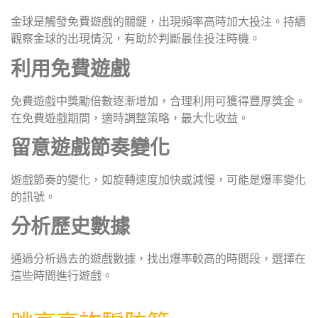
金球是觸發免費遊戲的關鍵，出現頻率高時加大投注。
持續
觀察金球的出現情況，有助於判斷最佳投注時機。
利用免費遊戲
免費遊戲中獎勵倍數逐漸增加，合理利用可獲得豐厚獎金。
在免費遊戲期間，適時調整策略，最大化收益。
留意遊戲節奏變化
遊戲節奏的變化，如旋轉速度加快或減慢，可能是爆率變化
的訊號。
分析歷史數據
通過分析過去的遊戲數據，找出爆率較高的時間段，選擇在
這些時間進行遊戲。