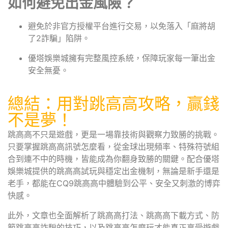
如何避免出金風險？
避免於非官方授權平台進行交易，以免落入「麻將胡
了2詐騙」陷阱。
優塔娛樂城擁有完整風控系統，保障玩家每一筆出金
安全無憂。
總結：用對跳高高攻略，贏錢
不是夢！
跳高高不只是遊戲，更是一場靠技術與觀察力致勝的挑戰。
只要掌握跳高高訊號怎麼看，從金球出現頻率、特殊符號組
合到連不中的時機，皆能成為你翻身致勝的關鍵。配合優塔
娛樂城提供的跳高高試玩與穩定出金機制，無論是新手還是
老手，都能在CQ9跳高高中體驗到公平、安全又刺激的博弈
快感。
此外，文章也全面解析了跳高高打法、跳高高下載方式、防
範跳高高詐騙的技巧，以及跳高高怎麼玩才能真正享受遊戲