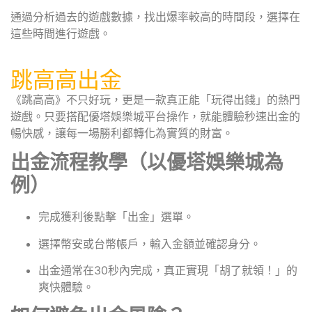
通過分析過去的遊戲數據，找出爆率較高的時間段，選擇在
這些時間進行遊戲。
跳高高出金
《跳高高》不只好玩，更是一款真正能「玩得出錢」的熱門
遊戲。只要搭配優塔娛樂城平台操作，就能體驗秒速出金的
暢快感，讓每一場勝利都轉化為實質的財富。
出金流程教學（以優塔娛樂城為
例）
完成獲利後點擊「出金」選單。
選擇幣安或台幣帳戶，輸入金額並確認身分。
出金通常在30秒內完成，真正實現「胡了就領！」的
爽快體驗。