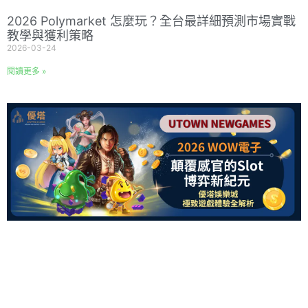
2026 Polymarket 怎麼玩？全台最詳細預測市場實戰
教學與獲利策略
2026-03-24
閱讀更多 »