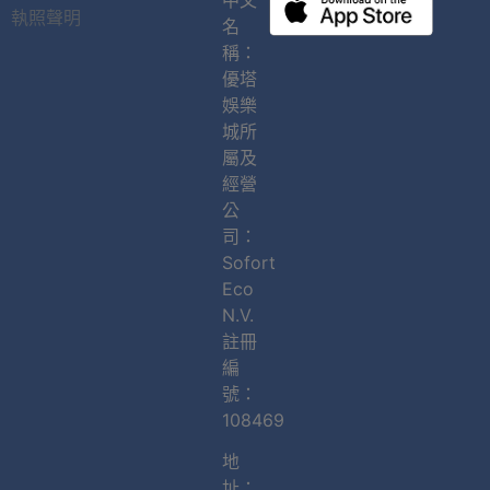
執照聲明
名
稱：
優塔
娛樂
城所
屬及
經營
公
司：
Sofort
Eco
N.V.
註冊
編
號：
108469
地
址：