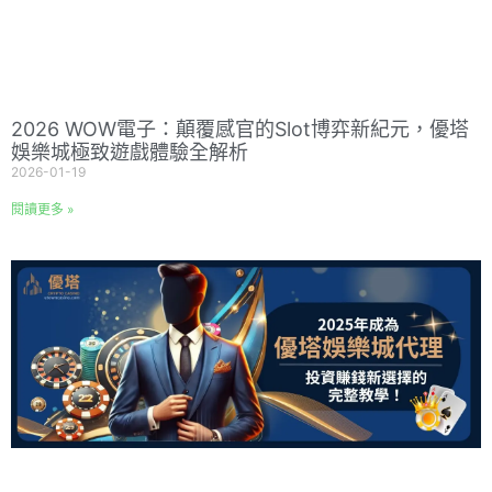
2026 WOW電子：顛覆感官的Slot博弈新紀元，優塔
娛樂城極致遊戲體驗全解析
2026-01-19
閱讀更多 »