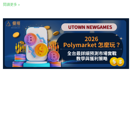
閱讀更多 »