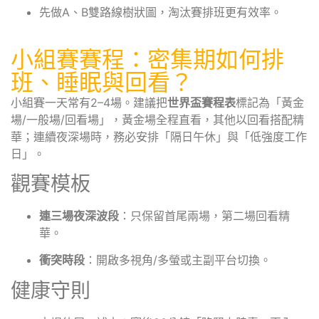
先做A、B雙路線樹狀圖，淘汰賽排班更有效率。
小組賽賽程：密集期如何排
班、睡眠與回看？
小組賽一天常有2–4場。建議把
世界盃賽程表
標記為「黃金
場/一般場/回看場」，黃金場全程直看，其他以回看搭配精
華；連續夜深場時，務必安排「隔日午休」與「低強度工作
日」。
觀賽模板
連三場夜深波段
：只保留首尾兩場，第二場回看精
華。
衝突時段
：開啟多視角/多螢或主副平台切換。
健康守則