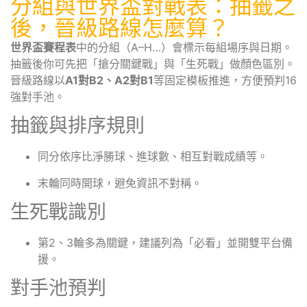
分組與世界盃對戰表：抽籤之
後，晉級路線怎麼算？
世界盃賽程表
中的分組（A–H…）會標示每組場序與日期。
抽籤後你可先把「搶分關鍵戰」與「生死戰」做顏色區別。
晉級路線以
A1對B2、A2對B1
等固定模板推進，方便預判16
強對手池。
抽籤與排序規則
同分依序比淨勝球、進球數、相互對戰成績等。
末輪同時開球，避免資訊不對稱。
生死戰識別
第2、3輪多為關鍵，建議列為「必看」並開雙平台備
援。
對手池預判