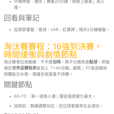
中場伸展、補水；賽後20分鐘「降腎上腺素」再入
睡。
回看與筆記
設章節書籤：進球、VAR、紅黃牌；隔天5分鐘複盤。
淘汰賽賽程：16強到決賽，
時間緩衝與劇情節點
淘汰賽會拉長戰線：平手進
加時
，再不分勝負進
點球
。把每
場在
世界盃賽程表
後加上「+45分鐘」緩衝；70′後是戰術
與體能分水嶺，建議全程直看不快轉。
關鍵節點
60–75′：第一波換人潮；壓迫強度變化最大。
加時前：教練調整站位，定位球套路常在此埋伏。