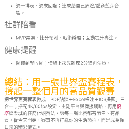
週一排表、週末回顧；達成給自己周邊/體育藍芽音
響。
社群陪看
MVP票選、比分預測、戰術辯題；互動提升專注。
健康提醒
鬧鐘到就收尾；情緒上來先離席2分鐘再決策。
總結：用一張世界盃賽程表，
撐起一整個月的高品質觀賽
把
世界盃賽程表
做成「PDF貼牆＋Excel標注＋ICS提醒」三
合一；搭配4K/60fps設定、主副平台與備援網路，再用
優
塔
娛樂城的任務化觀賽法，讓每一場比賽都有節奏、有品
質。從今天開始，賽事不再打亂你的生活節拍，而是成為你
日常的精彩儀式。