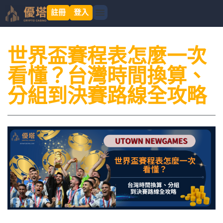
註冊
登入
最新消息
優惠活動
新手幫助
關於優塔
娛樂城遊戲
優分享
優收益
世界盃賽程表怎麼一次
看懂？台灣時間換算、
分組到決賽路線全攻略