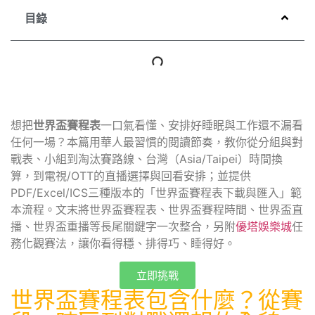
目錄
想把
世界盃賽程表
一口氣看懂、安排好睡眠與工作還不漏看
任何一場？本篇用華人最習慣的閱讀節奏，教你從分組與對
戰表、小組到淘汰賽路線、台灣（Asia/Taipei）時間換
算，到電視/OTT的直播選擇與回看安排；並提供
PDF/Excel/ICS三種版本的「世界盃賽程表下載與匯入」範
本流程。文末將世界盃賽程表、世界盃賽程時間、世界盃直
播、世界盃重播等長尾關鍵字一次整合，另附
優塔娛樂城
任
務化觀賽法，讓你看得穩、排得巧、睡得好。
立即挑戰
世界盃賽程表包含什麼？從賽