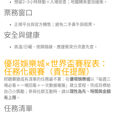
預留2–3小時移動＋入場檢查；地鐵轉乘要加緩衝。
票務窗口
正規平台與官方轉售；避免二手黃牛與假票。
安全與健康
高溫/日曬、夜歸路線、應援衝突分流要先查。
優塔娛樂城×世界盃賽程表：
任務化觀賽（責任提醒）
把觀賽變成有清單的任務最不累：在
優塔娛樂城
以「每週三
場必看＋一場回看＋一次數據複盤」建立里程，完成目標給
自己小獎勵；參與社群互動時，請以
理性為先、時間與金額
有上限
。
任務清單