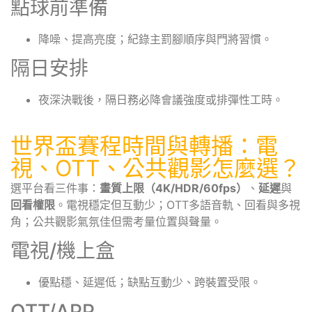
點球前準備
降噪、提高亮度；紀錄主罰腳順序與門將習慣。
隔日安排
夜深決戰後，隔日務必降會議強度或排彈性工時。
世界盃賽程時間與轉播：電
視、OTT、公共觀影怎麼選？
選平台看三件事：
畫質上限（4K/HDR/60fps）
、
延遲
與
回看權限
。電視穩定但互動少；OTT多語音軌、回看與多視
角；公共觀影氣氛佳但需考量位置與聲量。
電視/機上盒
優點穩、延遲低；缺點互動少、跨裝置受限。
OTT/APP