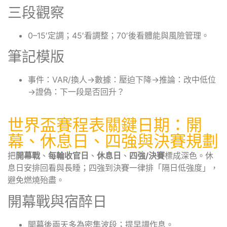
三段觀察
0–15′定調；45′看調整；70′後看體能與風險管理。
筆記模版
事件：VAR/換人→數據：壓迫下降→推論：改中低位
→證偽：下一段是否回升？
世界盃賽程表關鍵日期：開
幕、休息日、四強與決賽規劃
把
開幕戰
、
每輪收官日
、
休息日
、
四強/決賽
標成深色。休
息日安排回看與長睡；四強到決賽一律排「隔日低強度」，
避免燃燒殆盡。
開幕戰與宿醉日
開幕後兩天多為密集波段；提早調作息。