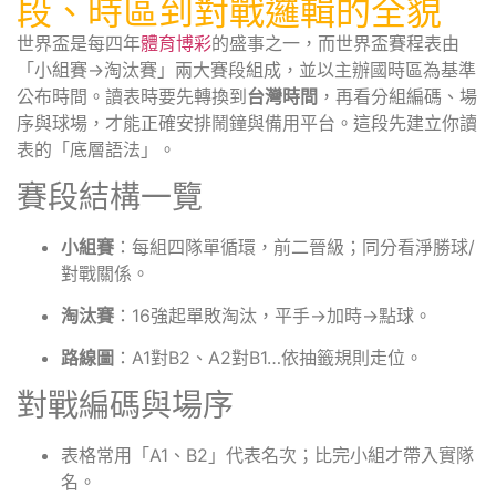
段、時區到對戰邏輯的全貌
世界盃是每四年
體育博彩
的盛事之一，而世界盃賽程表由
「小組賽→淘汰賽」兩大賽段組成，並以主辦國時區為基準
公布時間。讀表時要先轉換到
台灣時間
，再看分組編碼、場
序與球場，才能正確安排鬧鐘與備用平台。這段先建立你讀
表的「底層語法」。
賽段結構一覽
小組賽
：每組四隊單循環，前二晉級；同分看淨勝球/
對戰關係。
淘汰賽
：16強起單敗淘汰，平手→加時→點球。
路線圖
：A1對B2、A2對B1…依抽籤規則走位。
對戰編碼與場序
表格常用「A1、B2」代表名次；比完小組才帶入實隊
名。