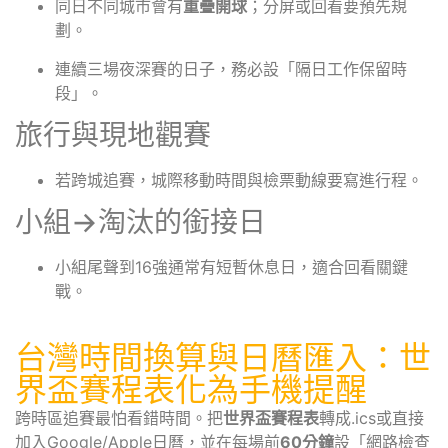
同日不同城市會有
重疊開球
；分屏或回看要預先規
劃。
連續三場夜深賽的日子，務必設「隔日工作保留時
段」。
旅行與現地觀賽
若跨城追賽，城際移動時間與檢票動線要寫進行程。
小組→淘汰的銜接日
小組尾聲到16強通常有短暫休息日，適合回看關鍵
戰。
台灣時間換算與日曆匯入：世
界盃賽程表化為手機提醒
跨時區追賽最怕看錯時間。把
世界盃賽程表
轉成.ics或直接
加入Google/Apple日曆，並在每場前
60分鐘
設「網路檢查