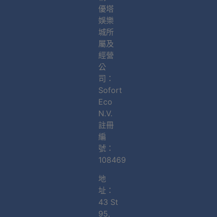
優塔
娛樂
城所
屬及
經營
公
司：
Sofort
Eco
N.V.
註冊
編
號：
108469
地
址：
43 St
95,