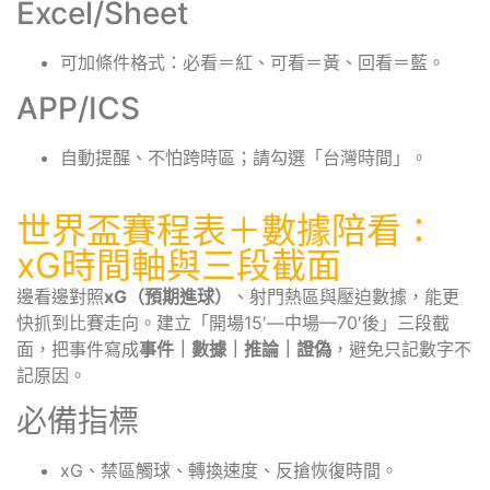
Excel/Sheet
可加條件格式：必看＝紅、可看＝黃、回看＝藍。
APP/ICS
自動提醒、不怕跨時區；請勾選「台灣時間」。
世界盃賽程表＋數據陪看：
xG時間軸與三段截面
邊看邊對照
xG（預期進球）
、射門熱區與壓迫數據，能更
快抓到比賽走向。建立「開場15′—中場—70′後」三段截
面，把事件寫成
事件｜數據｜推論｜證偽
，避免只記數字不
記原因。
必備指標
xG、禁區觸球、轉換速度、反搶恢復時間。