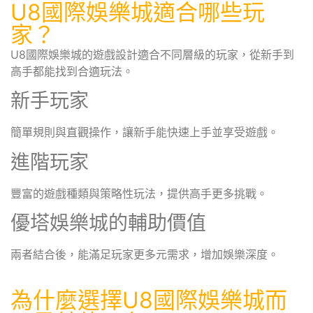
U8國際娛樂城適合哪些玩
家？
U8國際娛樂城的遊戲設計適合不同層級的玩家，從新手到
高手都能找到合適玩法。
新手玩家
簡單規則與直觀操作，讓新手能快速上手並享受遊戲。
進階玩家
豐富的遊戲種類與策略性玩法，提供高手更多挑戰。
優塔娛樂城的輔助價值
兩者結合後，能滿足玩家更多元需求，增加娛樂深度。
為什麼選擇U8國際娛樂城而