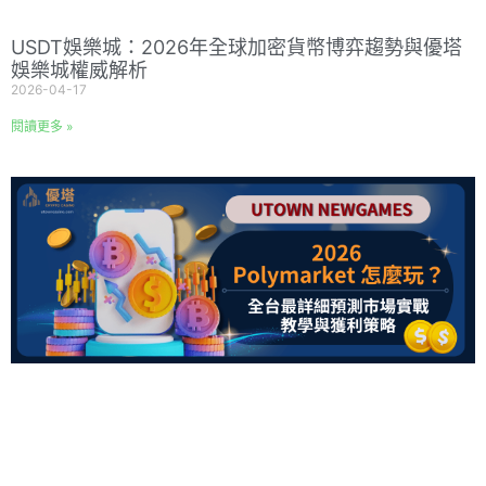
USDT娛樂城：2026年全球加密貨幣博弈趨勢與優塔
娛樂城權威解析
2026-04-17
閱讀更多 »