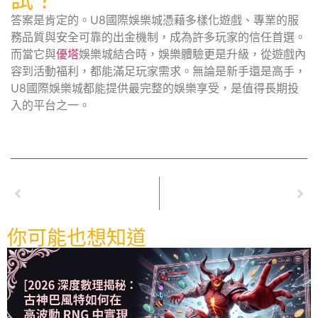
答案是肯定的。U8國際娛樂城憑藉多樣化遊戲、專業的服
務品質與安全可靠的出金機制，成為許多玩家的信任首選。
而當它與
優塔
娛樂城結合時，娛樂體驗更是升級，從遊戲內
容到活動福利，都能滿足玩家需求。無論是新手還是高手，
U8國際娛樂城都能提供最完整的娛樂享受，是值得長期投
入的平台之一。
上一篇
下一篇
歐博百家樂為什麼這麼受歡迎？優塔娛樂城帶你全面剖析
PA真人真的能贏錢嗎？優塔娛樂城給你最真實的答案
你可能也想知道