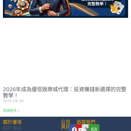
2026年成為優塔娛樂城代理：投資賺錢新選擇的完整
教學！
2025-09-24
閱讀更多 »
關於優塔
公司
追蹤我們
資訊
關於優塔