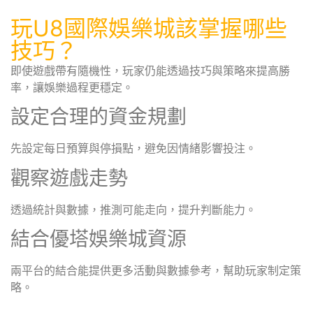
玩U8國際娛樂城該掌握哪些
技巧？
即使遊戲帶有隨機性，玩家仍能透過技巧與策略來提高勝
率，讓娛樂過程更穩定。
設定合理的資金規劃
先設定每日預算與停損點，避免因情緒影響投注。
觀察遊戲走勢
透過統計與數據，推測可能走向，提升判斷能力。
結合優塔娛樂城資源
兩平台的結合能提供更多活動與數據參考，幫助玩家制定策
略。