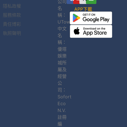
公司
隱私政權
名
APP下載
服務條款
稱：
UTown
責任博彩
中文
執照聲明
名
稱：
優塔
娛樂
城所
屬及
經營
公
司：
Sofort
Eco
N.V.
註冊
編