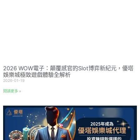
2026 WOW電子：顛覆感官的Slot博弈新紀元，優塔
娛樂城極致遊戲體驗全解析
2026-01-19
閱讀更多 »