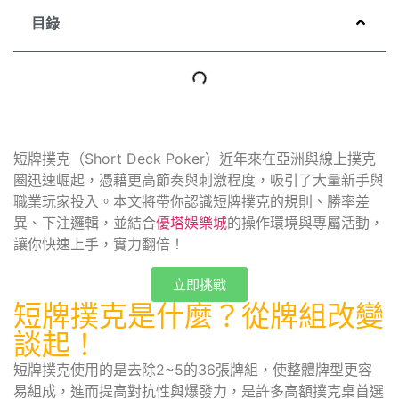
目錄
短牌撲克（Short Deck Poker）近年來在亞洲與線上撲克
圈迅速崛起，憑藉更高節奏與刺激程度，吸引了大量新手與
職業玩家投入。本文將帶你認識短牌撲克的規則、勝率差
異、下注邏輯，並結合
優塔娛樂城
的操作環境與專屬活動，
讓你快速上手，實力翻倍！
立即挑戰
短牌撲克是什麼？從牌組改變
談起！
短牌撲克使用的是去除2~5的36張牌組，使整體牌型更容
易組成，進而提高對抗性與爆發力，是許多高額撲克桌首選