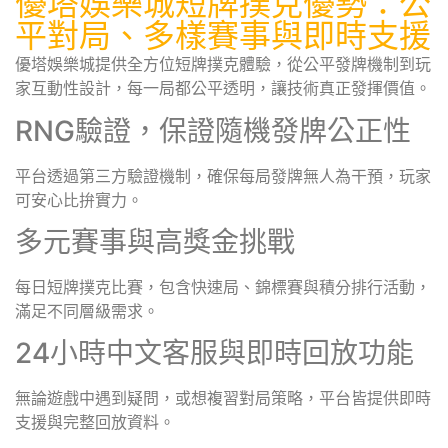
優塔娛樂城短牌撲克優勢：公
平對局、多樣賽事與即時支援
優塔娛樂城提供全方位短牌撲克體驗，從公平發牌機制到玩
家互動性設計，每一局都公平透明，讓技術真正發揮價值。
RNG驗證，保證隨機發牌公正性
平台透過第三方驗證機制，確保每局發牌無人為干預，玩家
可安心比拚實力。
多元賽事與高獎金挑戰
每日短牌撲克比賽，包含快速局、錦標賽與積分排行活動，
滿足不同層級需求。
24小時中文客服與即時回放功能
無論遊戲中遇到疑問，或想複習對局策略，平台皆提供即時
支援與完整回放資料。