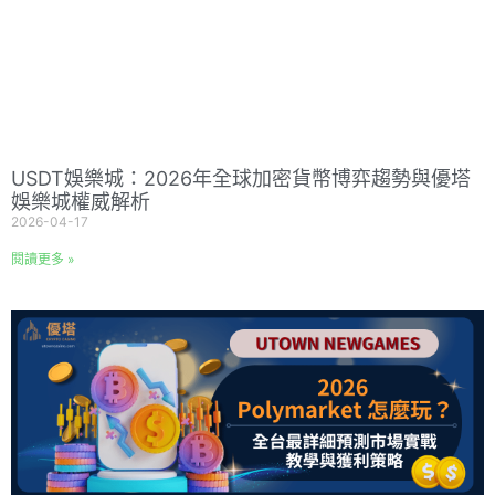
USDT娛樂城：2026年全球加密貨幣博弈趨勢與優塔
娛樂城權威解析
2026-04-17
閱讀更多 »