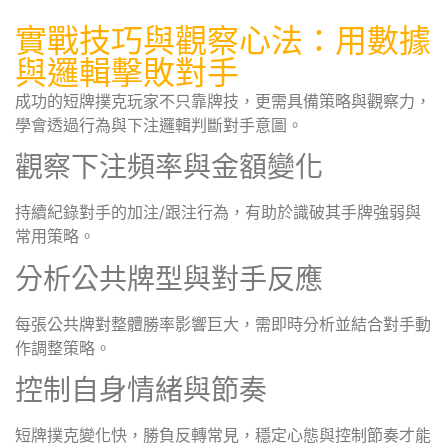
實戰技巧與觀察心法：用數據
與邏輯擊敗對手
成功的短牌撲克玩家不只靠牌技，更需具備策略與觀察力，
學會透過行為與下注邏輯判斷對手意圖。
觀察下注頻率與金額變化
持續紀錄對手的加注/跟注行為，有助於識破其手牌強弱與
常用策略。
分析公共牌型與對手反應
每張公共牌對整體勝率影響巨大，需即時分析並結合對手動
作調整策略。
控制自身情緒與節奏
短牌撲克變化快，勝負反轉常見，穩定心態與控制節奏才能