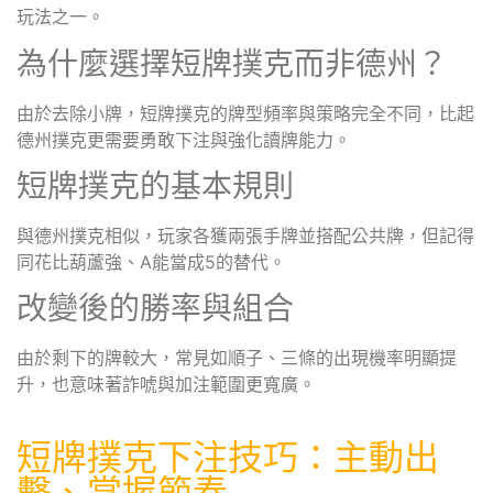
玩法之一。
為什麼選擇短牌撲克而非德州？
由於去除小牌，短牌撲克的牌型頻率與策略完全不同，比起
德州撲克更需要勇敢下注與強化讀牌能力。
短牌撲克的基本規則
與德州撲克相似，玩家各獲兩張手牌並搭配公共牌，但記得
同花比葫蘆強、A能當成5的替代。
改變後的勝率與組合
由於剩下的牌較大，常見如順子、三條的出現機率明顯提
升，也意味著詐唬與加注範圍更寬廣。
短牌撲克下注技巧：主動出
擊、掌握節奏