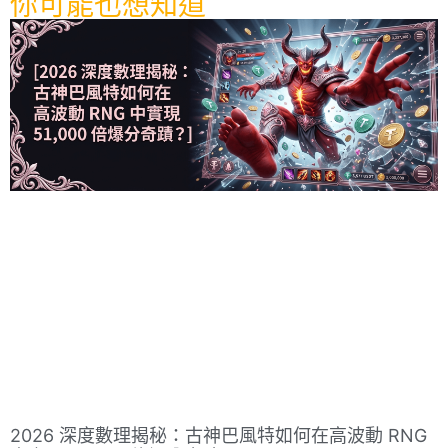
你可能也想知道
2026 深度數理揭秘：古神巴風特如何在高波動 RNG