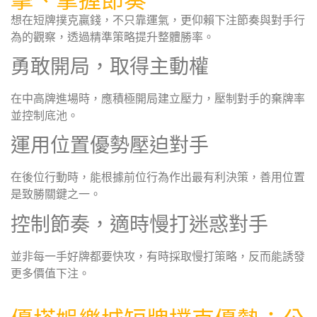
想在短牌撲克贏錢，不只靠運氣，更仰賴下注節奏與對手行
為的觀察，透過精準策略提升整體勝率。
勇敢開局，取得主動權
在中高牌進場時，應積極開局建立壓力，壓制對手的棄牌率
並控制底池。
運用位置優勢壓迫對手
在後位行動時，能根據前位行為作出最有利決策，善用位置
是致勝關鍵之一。
控制節奏，適時慢打迷惑對手
並非每一手好牌都要快攻，有時採取慢打策略，反而能誘發
更多價值下注。