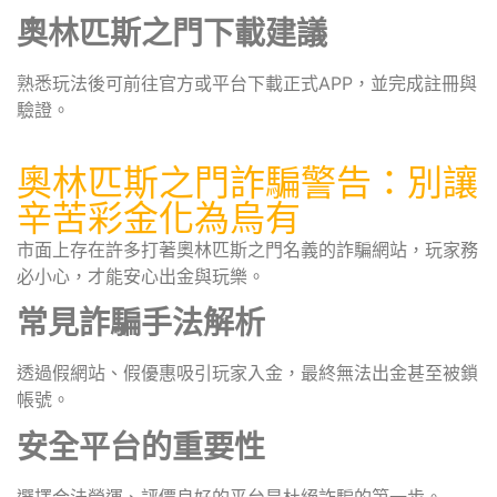
奧林匹斯之門下載建議
熟悉玩法後可前往官方或平台下載正式APP，並完成註冊與
驗證。
奧林匹斯之門詐騙警告：別讓
辛苦彩金化為烏有
市面上存在許多打著奧林匹斯之門名義的詐騙網站，玩家務
必小心，才能安心出金與玩樂。
常見詐騙手法解析
透過假網站、假優惠吸引玩家入金，最終無法出金甚至被鎖
帳號。
安全平台的重要性
選擇合法營運、評價良好的平台是杜絕詐騙的第一步。