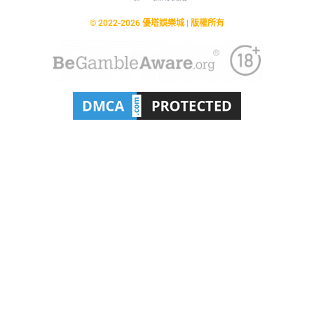
© 2022-2026 優塔娛樂城 | 版權所有