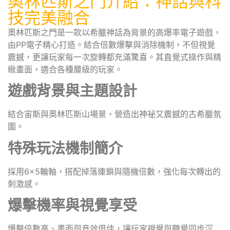
奧林匹斯之門介紹：神話與科
技完美融合
奧林匹斯之門是一款以希臘神話為背景的高爆率電子遊戲，
由PP電子精心打造。結合倍數爆擊與消除機制，不但視覺
震撼，更讓玩家每一次旋轉都充滿驚喜。其直覺式操作與精
緻畫面，適合各種層級的玩家。
遊戲背景與主題設計
結合宙斯與奧林匹斯山場景，營造出神祕又震撼的古希臘氛
圍。
特殊玩法機制簡介
採用6×5輪軸，搭配掉落連鎖與隨機倍數，強化每次轉出的
刺激感。
爆擊機率與視覺享受
爆擊倍數高、畫面與音效俱佳，讓玩家視覺與聽覺同步沉