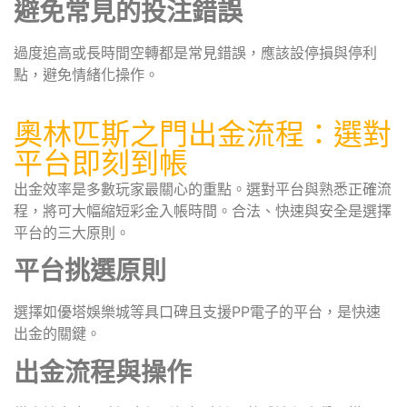
避免常見的投注錯誤
過度追高或長時間空轉都是常見錯誤，應該設停損與停利
點，避免情緒化操作。
奧林匹斯之門出金流程：選對
平台即刻到帳
出金效率是多數玩家最關心的重點。選對平台與熟悉正確流
程，將可大幅縮短彩金入帳時間。合法、快速與安全是選擇
平台的三大原則。
平台挑選原則
選擇如優塔娛樂城等具口碑且支援PP電子的平台，是快速
出金的關鍵。
出金流程與操作