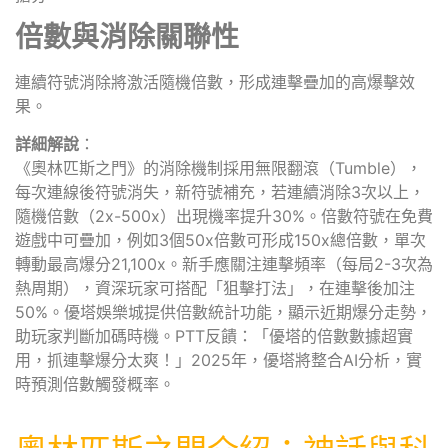
倍數與消除關聯性
連續符號消除將激活隨機倍數，形成連擊疊加的高爆擊效
果。
詳細解說
：
《奧林匹斯之門》的消除機制採用無限翻滾（Tumble），
每次連線後符號消失，新符號補充，若連續消除3次以上，
隨機倍數（2x-500x）出現機率提升30%。倍數符號在免費
遊戲中可疊加，例如3個50x倍數可形成150x總倍數，單次
轉動最高爆分21,100x。新手應關注連擊頻率（每局2-3次為
熱周期），資深玩家可搭配「狙擊打法」，在連擊後加注
50%。優塔娛樂城提供倍數統計功能，顯示近期爆分走勢，
助玩家判斷加碼時機。PTT反饋：「優塔的倍數數據超實
用，抓連擊爆分太爽！」2025年，優塔將整合AI分析，實
時預測倍數觸發概率。