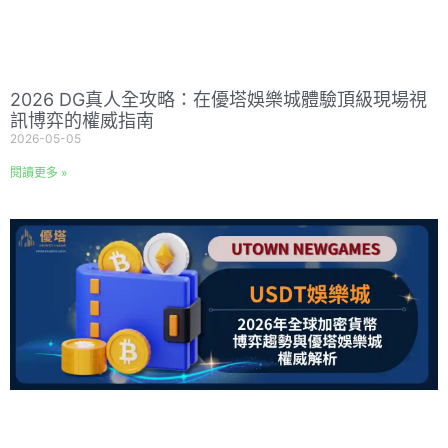
2026 DG真人全攻略：在優塔娛樂城體驗頂級現場視
訊博弈的權威指南
2026-05-05
閱讀更多 »