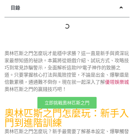
目錄
奧林匹斯之門怎麼玩才能穩中求勝？這一直是新手與資深玩
家最想知道的祕訣。本篇將從遊戲介紹、試玩方式、攻略技
巧到常見詐騙警示，全面解析這款PP電子神作的致勝之
道。只要掌握核心打法與風險控管，不論是出金、爆擊還是
倍數累積，通通難不倒你。現在就一起深入了解
優塔娛樂城
奧林匹斯之門的贏錢技巧吧！
立即挑戰奧林匹斯之門
奧林匹斯之門怎麼玩：新手入
門到進階訓練
奧林匹斯之門怎麼玩？新手最需要了解基本設定、爆擊觸發