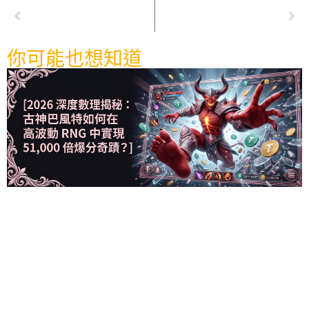
上一篇
下一篇
雷神之鎚攻略獨家技法：倍數符號出現時該怎麼做？
隨身玩才方便阿!2026優塔娛樂城APP你居然還沒下載!?
你可能也想知道