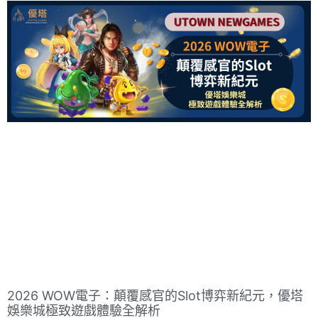
2026 WOW電子：顛覆感官的Slot博弈新紀元，優塔
娛樂城極致遊戲體驗全解析