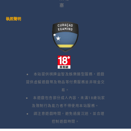
寨
執照聲明
● 本站提供棋牌益智及娛樂類型服務，遊戲
提供虛擬遊戲幣及物品等付費服務並非現金交
易。
● 本遊戲包含部分成人內容，未滿18歲玩家
及限制行為能力者不得使用本站服務。
● 請注意遊戲時間，避免過度沉迷，並合理
控制遊戲時間。