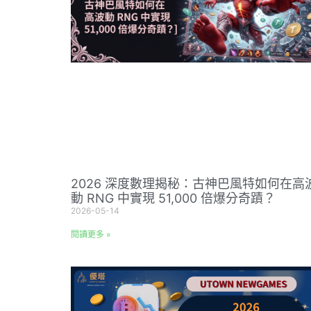
2026 深度數理揭秘：古神巴風特如何在高
動 RNG 中實現 51,000 倍爆分奇蹟？
2026-05-14
閱讀更多 »