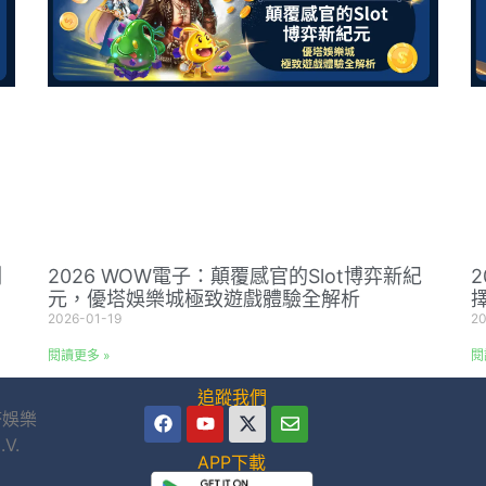
測
2026 WOW電子：顛覆感官的Slot博弈新紀
元，優塔娛樂城極致遊戲體驗全解析
2026-01-19
2
閱讀更多 »
閱
追蹤我們
塔娛樂
V.
APP下載