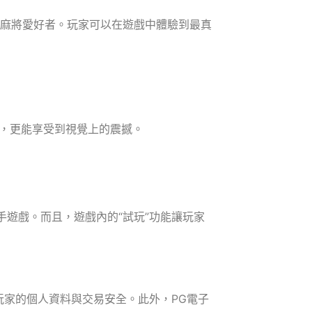
量麻將愛好者。玩家可以在遊戲中體驗到最真
趣，更能享受到視覺上的震撼。
。
遊戲。而且，遊戲內的“試玩”功能讓玩家
玩家的個人資料與交易安全。此外，PG電子