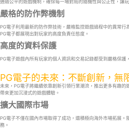
通過公平的遊戲機制，確保每一場對局的隨機性與公正性，讓玩
嚴格的防作弊機制
PG電子利用最新的防作弊技術，嚴格監控遊戲過程中的異常行
PG電子都展現出對玩家的高度負責任態度。
高度的資料保護
PG電子遊戲內所有玩家的個人資訊和交易記錄都受到嚴格保護
PG電子的未來：不斷創新，無
未來，PG電子將繼續依靠創新引領行業潮流，推出更多有趣的
帶來更加沉浸式的遊戲體驗。
擴大國際市場
PG電子不僅在國內市場取得了成功，還積極向海外市場拓展。
務。