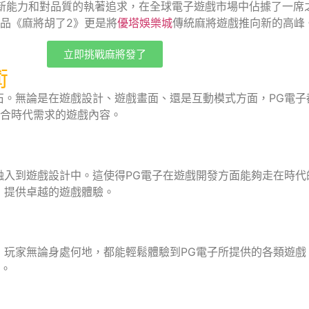
卓越的創新能力和對品質的執著追求，在全球電子遊戲市場中佔據了一席
品《麻將胡了2》更是將
優塔娛樂城
傳統麻將遊戲推向新的高峰
立即挑戰麻將發了
術
石。無論是在遊戲設計、遊戲畫面、還是互動模式方面，PG電
合時代需求的遊戲內容。
融入到遊戲設計中。這使得PG電子在遊戲開發方面能夠走在時
，提供卓越的遊戲體驗。
，玩家無論身處何地，都能輕鬆體驗到PG電子所提供的各類遊戲
。