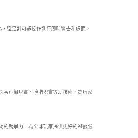
為，還是對可疑操作進行即時警告和處罰，
步探索虛擬現實、擴增現實等新技術，為玩家
市場的競爭力，為全球玩家提供更好的遊戲服