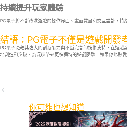
持續提升玩家體驗
PG電子將不斷改進遊戲的操作界面、畫面質量和交互設計，持
結語：PG電子不僅是遊戲開發
PG電子憑藉其強大的創新能力與不斷完善的技術支持，在遊戲
地創造和突破，為玩家帶來更多獨特的遊戲體驗。如果你也熱愛
上一篇
2026麻將胡了2有多好玩？這些必知的遊戲特色給
你可能也想知道