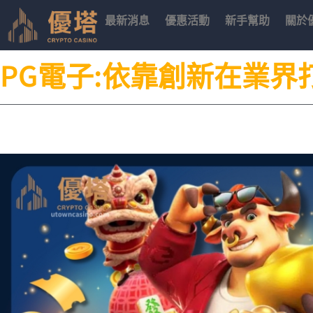
最新消息
優惠活動
新手幫助
關於
PG電子:依靠創新在業界