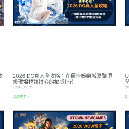
2026 DG真人全攻略：在優塔娛樂城體驗頂
波
級現場視訊博弈的權威指南
2026-05-05
20
閱讀更多 »
閱