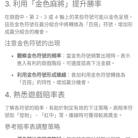
3. 利用「金色麻將」提升勝率
在遊戲中，第 2、3 或 4 軸上的某些符號可能以金色呈現，
這些金色符號在贏分組合中將轉換為「百搭」符號，增加形
成贏分組合的機會。
注意金色符號的出現
觀察金色符號的頻率
：當金色符號頻繁出現時，表示
進入有利的遊戲階段，可適度提高下注金額。
利用金色符號形成連線
：善加利用金色符號轉換為
「百搭」的特性，增加贏分機會。
4. 熟悉遊戲賠率表
了解各符號的賠率，有助於制定有效的下注策略。高賠率符
號如「發財」、「紅中」等，連線時可獲得較高獎金。
參考賠率表調整策略