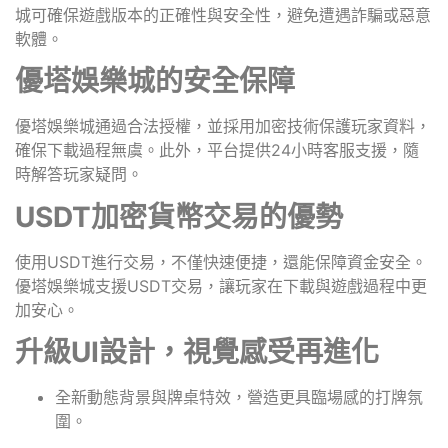
城可確保遊戲版本的正確性與安全性，避免遭遇詐騙或惡意
軟體。
優塔娛樂城的安全保障
優塔娛樂城通過合法授權，並採用加密技術保護玩家資料，
確保下載過程無虞。
此外，平台提供24小時客服支援，隨
時解答玩家疑問。
USDT加密貨幣交易的優勢
使用USDT進行交易，不僅快速便捷，還能保障資金安全。
優塔娛樂城支援USDT交易，讓玩家在下載與遊戲過程中更
加安心。
升級UI設計，視覺感受再進化
全新動態背景與牌桌特效，營造更具臨場感的打牌氛
圍。