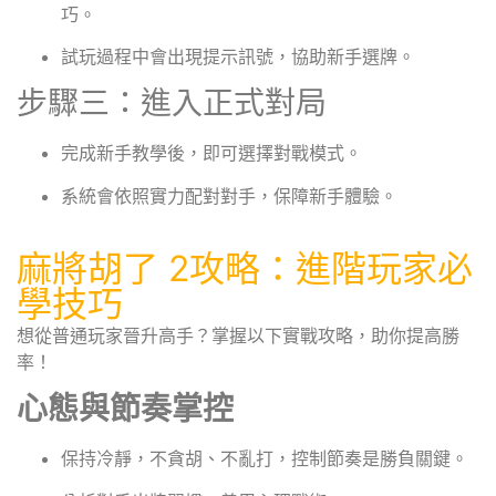
巧。
試玩過程中會出現提示訊號，協助新手選牌。
步驟三：進入正式對局
完成新手教學後，即可選擇對戰模式。
系統會依照實力配對對手，保障新手體驗。
麻將胡了 2攻略：進階玩家必
學技巧
想從普通玩家晉升高手？掌握以下實戰攻略，助你提高勝
率！
心態與節奏掌控
保持冷靜，不貪胡、不亂打，控制節奏是勝負關鍵。