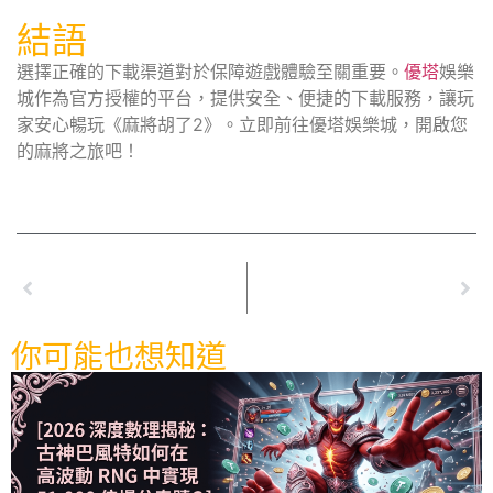
結語
選擇正確的下載渠道對於保障遊戲體驗至關重要。
優塔
娛樂
城作為官方授權的平台，提供安全、便捷的下載服務，讓玩
家安心暢玩《麻將胡了2》。
立即前往優塔娛樂城，開啟您
的麻將之旅吧！
上一篇
下一篇
麻將胡了2詐騙手法揭秘，如何避免上當受騙的五大建議
麻將胡了2出金攻略：如何安全快速地領回你的獲利
你可能也想知道