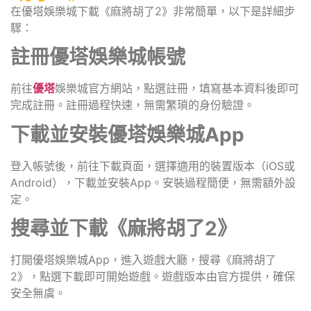
在優塔娛樂城下載《麻將胡了2》非常簡單，以下是詳細步
驟：
註冊優塔娛樂城帳號
前往
優塔
娛樂城官方網站，點選註冊，填寫基本資料後即可
完成註冊。
註冊過程快速，無需繁瑣的身份驗證。
下載並安裝優塔娛樂城App
登入帳號後，前往下載頁面，選擇適用的裝置版本（iOS或
Android），下載並安裝App。
安裝過程簡便，無需額外設
定。
搜尋並下載《麻將胡了2》
打開優塔娛樂城App，進入遊戲大廳，搜尋《麻將胡了
2》，點選下載即可開始遊戲。
遊戲版本由官方提供，確保
安全無虞。