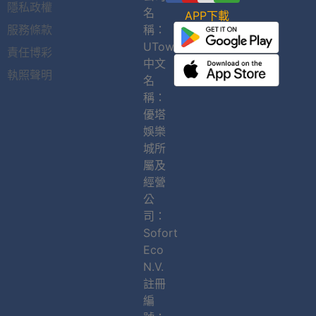
隱私政權
名
APP下載
服務條款
稱：
UTown
責任博彩
中文
執照聲明
名
稱：
優塔
娛樂
城所
屬及
經營
公
司：
Sofort
Eco
N.V.
註冊
編