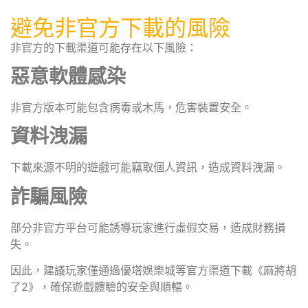
避免非官方下載的風險
非官方的下載渠道可能存在以下風險：
惡意軟體感染
非官方版本可能包含病毒或木馬，危害裝置安全。
資料洩漏
下載來源不明的遊戲可能竊取個人資訊，造成資料洩漏。
詐騙風險
部分非官方平台可能誘導玩家進行虛假交易，造成財務損
失。
因此，建議玩家僅通過優塔娛樂城等官方渠道下載《麻將胡
了2》，確保遊戲體驗的安全與順暢。