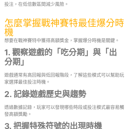
投注，在低倍數區間減少風險。
怎麼掌握戰神賽特最佳爆分時
機
想要在戰神賽特中獲得高額獎金，掌握爆分時機是關鍵。
1. 觀察遊戲的「吃分期」與「出
分期」
遊戲通常有高回報與低回報階段，了解這些模式可以幫助玩
家選擇最佳投注時機。
2. 記錄遊戲歷史與趨勢
透過數據記錄，玩家可以發現哪些時段或投注模式最容易觸
發高額獎勵。
3. 把握特殊符號的出現時機