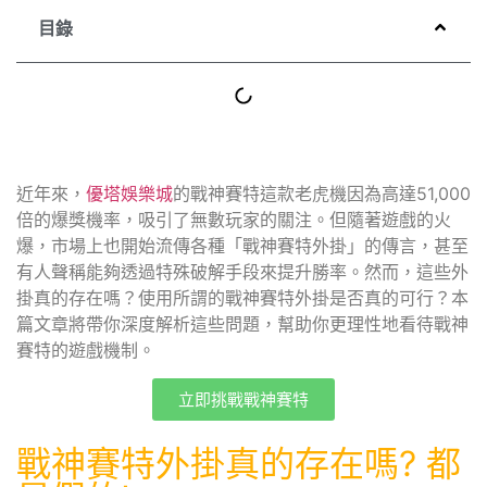
目錄
近
年來，
優塔娛樂城
的戰神賽特這款老虎機因為高達51,000
倍的爆獎機率，吸引了無數玩家的關注。但隨著遊戲的火
爆，市場上也開始流傳各種「戰神賽特外掛」的傳言，甚至
有人聲稱能夠透過特殊破解手段來提升勝率。然而，這些外
掛真的存在嗎？使用所謂的戰神賽特外掛是否真的可行？本
篇文章將帶你深度解析這些問題，幫助你更理性地看待戰神
賽特的遊戲機制。
立即挑戰戰神賽特
戰神賽特外掛真的存在嗎? 都