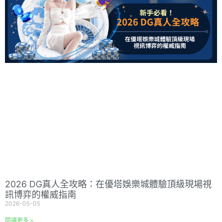
2026 DG真人全攻略：在優塔娛樂城體驗頂級現場視
訊博弈的權威指南
2026-05-05
閱讀更多 »