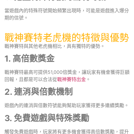
當遊戲內的特殊符號開始頻繁出現時，可能是遊戲進入爆分
期的信號。
戰神賽特老虎機的特徵與優勢
戰神賽特與其他老虎機相比，具有獨特的優勢。
1. 高倍數獎金
戰神賽特最高可提供51,000倍獎金，讓玩家有機會獲得巨額
回報，且都是可以合法從
戰神賽特出金
。
2. 連消與倍數機制
遊戲內的連消與倍數符號能夠幫助玩家獲得更多連續獎勵。
3. 免費遊戲與特殊獎勵
觸發免費遊戲時，玩家將有更多機會獲得高倍數獎勵，提升