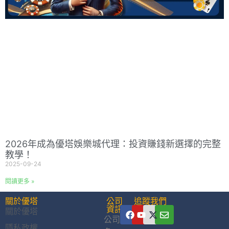
2026年成為優塔娛樂城代理：投資賺錢新選擇的完整
教學！
2025-09-24
閱讀更多 »
關於優塔
公司
追蹤我們
資訊
關於優塔
公司
隱私政權