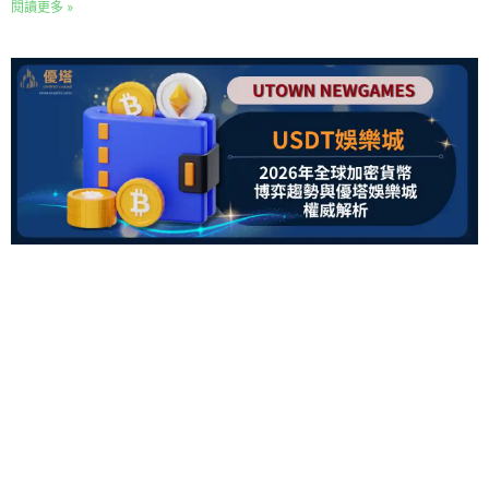
閱讀更多 »