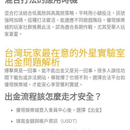
混合打法結合低風險與高風險策略，平時用小額投注，訊號
強時加碼。這種打法靈活，能適應不同遊戲階段。優塔娛樂
城的玩家社群推薦此法，認為適合長期作戰，尤其受華人玩
家喜愛。
台灣玩家最在意的外星實驗室
出金問題解析
爆擊爽是一回事，能不能出金又是另一回事。很多人誤信坊
間下載包或非法網站，導致爆了也領不到。選擇合法平台如
優塔娛樂城，才能安心享受獲利實感。
出金流程該怎麼走才安全？
優塔娛樂城登入會員中心後，選擇【出金】
填寫金額與帳戶資訊（USDT）