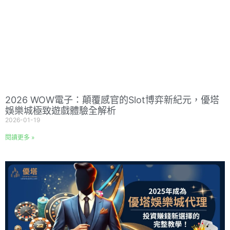
2026 WOW電子：顛覆感官的Slot博弈新紀元，優塔
娛樂城極致遊戲體驗全解析
2026-01-19
閱讀更多 »