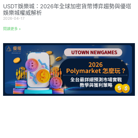
USDT娛樂城：2026年全球加密貨幣博弈趨勢與優塔
娛樂城權威解析
2026-04-17
閱讀更多 »