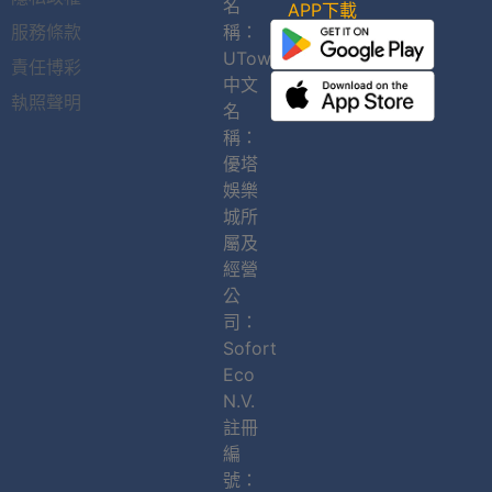
名
APP下載
服務條款
稱：
UTown
責任博彩
中文
執照聲明
名
稱：
優塔
娛樂
城所
屬及
經營
公
司：
Sofort
Eco
N.V.
註冊
編
號：