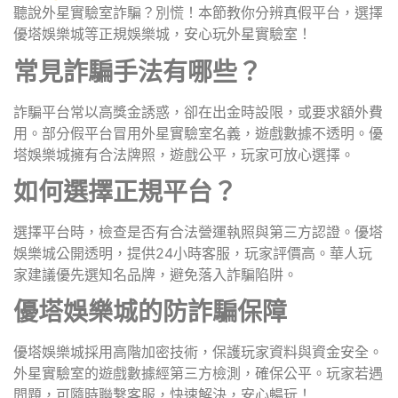
聽說外星實驗室詐騙？別慌！本節教你分辨真假平台，選擇
優塔娛樂城等正規娛樂城，安心玩外星實驗室！
常見詐騙手法有哪些？
詐騙平台常以高獎金誘惑，卻在出金時設限，或要求額外費
用。部分假平台冒用外星實驗室名義，遊戲數據不透明。優
塔娛樂城擁有合法牌照，遊戲公平，玩家可放心選擇。
如何選擇正規平台？
選擇平台時，檢查是否有合法營運執照與第三方認證。優塔
娛樂城公開透明，提供24小時客服，玩家評價高。華人玩
家建議優先選知名品牌，避免落入詐騙陷阱。
優塔娛樂城的防詐騙保障
優塔娛樂城採用高階加密技術，保護玩家資料與資金安全。
外星實驗室的遊戲數據經第三方檢測，確保公平。玩家若遇
問題，可隨時聯繫客服，快速解決，安心暢玩！