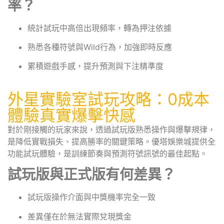
率？
統計試玩中高倍出現頻率，轉為押注依據
熟悉各種符號與Wild行為，加強即時反應
累積遊戲手感，提升預測與下注精準度
外星實驗室試玩攻略：0成本
體驗真實爆擊快感
對於剛接觸的玩家來說，透過試玩版熟悉操作與爆擊規律，
是降低實戰損失、提高勝率的關鍵策略。優塔娛樂城提供全
功能試玩體驗，是訓練節奏與預測符號訊號的最佳起點。
試玩版與正式版有何差異？
試玩版操作介面與中獎機率完全一致
差異僅在於無法實際兌現獎金