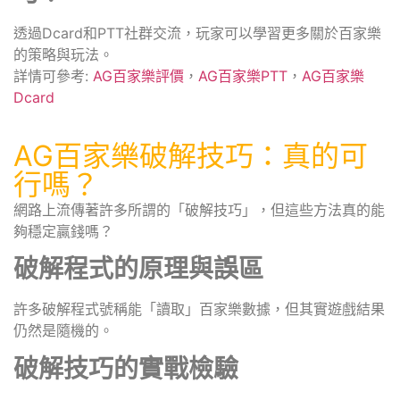
透過Dcard和PTT社群交流，玩家可以學習更多關於百家樂
的策略與玩法。
詳情可參考:
AG百家樂評價
，
AG百家樂PTT
，
AG百家樂
Dcard
AG百家樂破解技巧：真的可
行嗎？
網路上流傳著許多所謂的「破解技巧」，但這些方法真的能
夠穩定贏錢嗎？
破解程式的原理與誤區
許多破解程式號稱能「讀取」百家樂數據，但其實遊戲結果
仍然是隨機的。
破解技巧的實戰檢驗