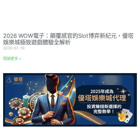
2026 WOW電子：顛覆感官的Slot博弈新紀元，優塔
娛樂城極致遊戲體驗全解析
2026-01-19
閱讀更多 »