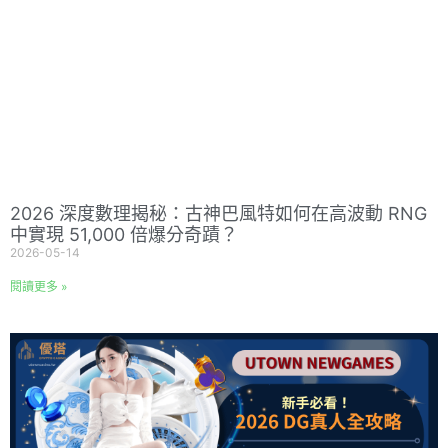
2026 深度數理揭秘：古神巴風特如何在高波動 RNG
中實現 51,000 倍爆分奇蹟？
2026-05-14
閱讀更多 »