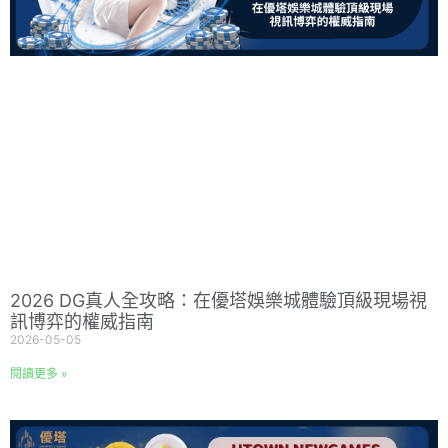
2026 DG真人全攻略：在優塔娛樂城體驗頂級現場視
訊博弈的權威指南
2026-05-05
閱讀更多 »