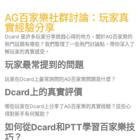
AG百家樂社群討論：玩家真
實經驗分享
Dcard 是許多玩家分享遊戲心得的地方，關於AG百家樂的
熱門話題有哪些？我們整理了一些熱門討論點，帶你深入了
解玩家的真實感受。
玩家最常提到的問題
玩家在Dcard上最常詢問的AG百家樂問題是什麼？
Dcard上的真實評價
哪些玩家在Dcard上分享了AG百家樂的真實經驗？這些心
得對新手有何幫助？
如何從Dcard和PTT學習百家樂技
巧？