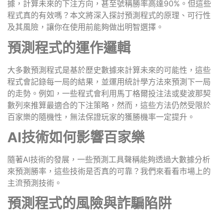
據，計算未來的下注方向，甚至號稱勝率高達90%。但這些
程式真的有效嗎？本文將深入探討預測程式的原理、可行性
及其風險，讓你在使用前能夠做出明智選擇。
預測程式的運作邏輯
大多數預測程式是基於歷史數據來計算未來的可能性，這些
程式會記錄每一局的結果，並運用統計學方法來預測下一局
的走勢。例如，一些程式會利用馬丁格爾投注法或斐波那契
數列來推算最適合的下注策略，然而，這些方法仍然受限於
百家樂的隨機性，無法保證玩家的獲勝機率一定提升。
AI技術如何影響百家樂
隨著AI技術的發展，一些預測工具聲稱能夠透過大數據分析
來預測勝率，這些技術是否真的可靠？我們來看看市場上的
主流預測技術。
預測程式的風險與詐騙陷阱