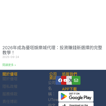
2026年成為優塔娛樂城代理：投資賺錢新選擇的完整
教學！
2025-09-24
閱讀更多 »
關於優塔
公司
追蹤我們
資訊
關於優塔
公司
隱私政權
名
APP下載
服務條款
稱：
UTown
責任博彩
中文