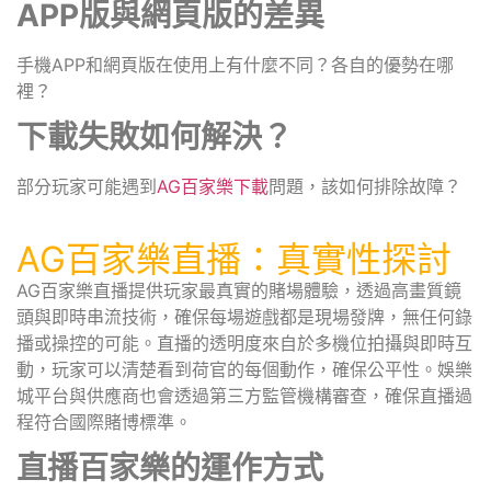
APP版與網頁版的差異
手機APP和網頁版在使用上有什麼不同？各自的優勢在哪
裡？
下載失敗如何解決？
部分玩家可能遇到
AG百家樂下載
問題，該如何排除故障？
AG百家樂直播：真實性探討
AG百家樂直播提供玩家最真實的賭場體驗，透過高畫質鏡
頭與即時串流技術，確保每場遊戲都是現場發牌，無任何錄
播或操控的可能。直播的透明度來自於多機位拍攝與即時互
動，玩家可以清楚看到荷官的每個動作，確保公平性。娛樂
城平台與供應商也會透過第三方監管機構審查，確保直播過
程符合國際賭博標準。
直播百家樂的運作方式