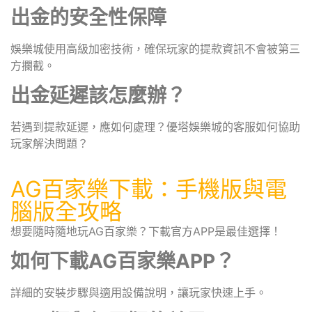
出金的安全性保障
娛樂城使用高級加密技術，確保玩家的提款資訊不會被第三
方攔截。
出金延遲該怎麼辦？
若遇到提款延遲，應如何處理？優塔娛樂城的客服如何協助
玩家解決問題？
AG百家樂下載：手機版與電
腦版全攻略
想要隨時隨地玩AG百家樂？下載官方APP是最佳選擇！
如何下載AG百家樂APP？
詳細的安裝步驟與適用設備說明，讓玩家快速上手。