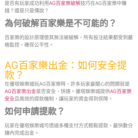
是否有玩家成功利用
AG百家樂破解
技巧在AG百家樂中賺
錢？還是只是傳說？
為何破解百家樂是不可能的？
百家樂的設計原理使其無法被破解，所有投注結果都受到嚴
格監控，確保公平性。
AG百家樂出金：如何安全提
款？
在優塔娛樂城玩AG百家樂時，許多玩家最關心的問題就是
AG百家樂出金
是否安全、快速。優塔娛樂城提供
AG百家樂
安全
且高效的提款機制，讓玩家的資金得到保障。
如何申請提款？
玩家在優塔娛樂城可透過多種支付方式輕鬆提款，最快數分
鐘內完成出金。