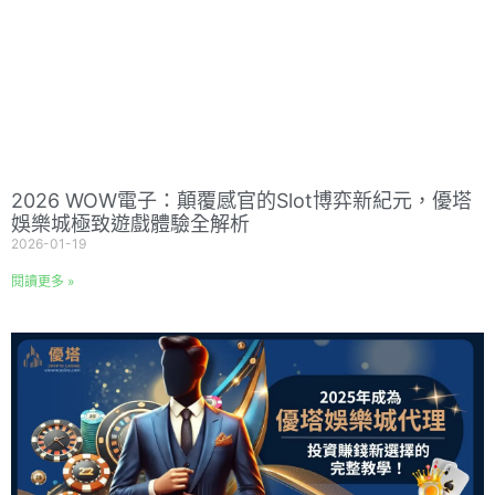
2026 WOW電子：顛覆感官的Slot博弈新紀元，優塔
娛樂城極致遊戲體驗全解析
2026-01-19
閱讀更多 »