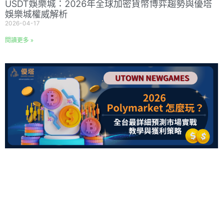
USDT娛樂城：2026年全球加密貨幣博弈趨勢與優塔
娛樂城權威解析
2026-04-17
閱讀更多 »