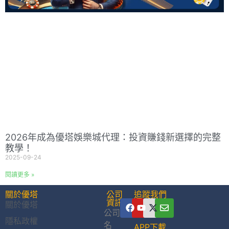
2026年成為優塔娛樂城代理：投資賺錢新選擇的完整
教學！
2025-09-24
閱讀更多 »
關於優塔
公司
追蹤我們
資訊
關於優塔
公司
隱私政權
名
APP下載