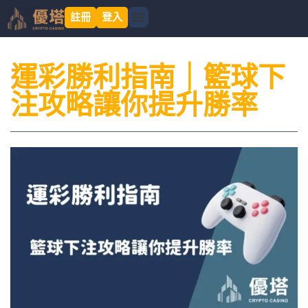
註冊
登入
最新消息
優惠活動
新手幫助
關於優塔
娛樂城遊戲
優分享
優收益
運彩勝利指南｜籃球下
注攻略讓你提升勝率