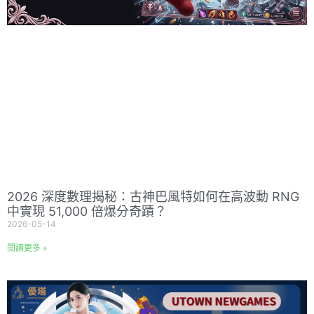
2026 深度數理揭秘：古神巴風特如何在高波動 RNG
中實現 51,000 倍爆分奇蹟？
2026-05-14
閱讀更多 »