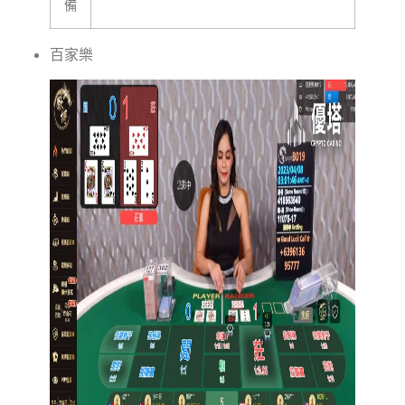
備
百家樂