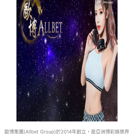
歐博集團(Allbet Group)於2014年創立，是亞洲博彩娛樂界