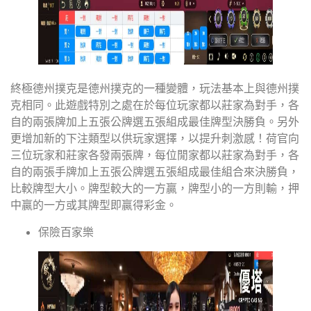
終極德州撲克是德州撲克的一種變體，玩法基本上與德州撲
克相同。此遊戲特別之處在於每位玩家都以莊家為對手，各
自的兩張牌加上五張公牌選五張組成最佳牌型決勝負。另外
更增加新的下注類型以供玩家選擇，以提升刺激感！荷官向
三位玩家和莊家各發兩張牌，每位閒家都以莊家為對手，各
自的兩張手牌加上五張公牌選五張組成最佳組合來決勝負，
比較牌型大小。牌型較大的一方贏，牌型小的一方則輸，押
中贏的一方或其牌型即贏得彩金。
保險百家樂