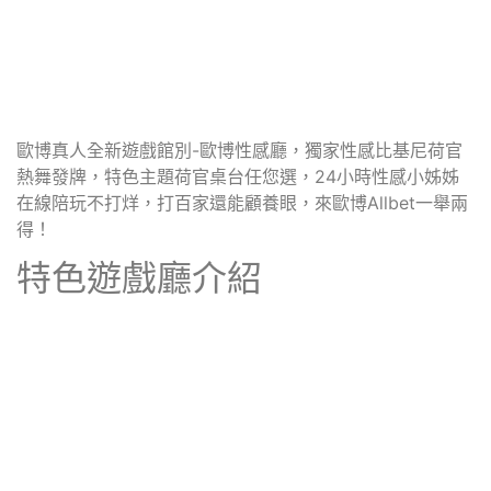
歐博真人全新遊戲館別-歐博性感廳，獨家性感比基尼荷官
熱舞發牌，特色主題荷官桌台任您選，24小時性感小姊姊
在線陪玩不打烊，打百家還能顧養眼，來歐博Allbet一舉兩
得！
特色遊戲廳介紹