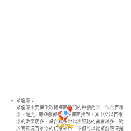
聚龍廳：
聚龍廳主要提供歐博裡面熱門的遊戲內容，包含百家
樂、龍虎…等遊戲都可以在裡面找到，其中又以百家
樂的數量居多，桌台越多也代表服務的荷官越多，對
免費試玩
於喜歡玩百家樂的玩家來說，不但可以從聚龍廳清楚