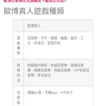
歐博百家樂正式版網址
<
點我正式玩
>
歐博真人遊戲種類
歐博真人
遊
百家樂、牛牛、骰寶、輪盤、龍虎、三
戲
公、炸金花、安達巴哈
種
類
特
終極德州撲克、性感百家樂、急速百家
殊
樂、瞇牌百家樂、保險百家樂、VIP包桌百
玩
家樂、多台投注
法
支
電腦pc版、手機app、HTML5
援
設