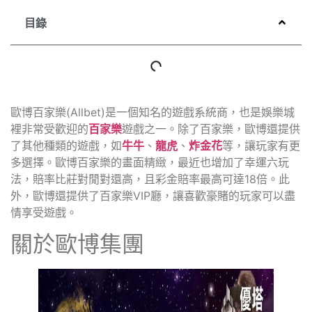
目錄
歐博百家樂(Allbet)是一個知名的遊戲系統商，也是娛樂城
裡非常受歡迎的
百家樂
遊戲之一。除了百家樂，歐博還提供
了其他種類的遊戲，如
牛牛
、
龍虎
、
炸金花
等，讓玩家有更
多選擇。歐博百家樂的畫面精緻，最近也增加了幸運六玩
法，賠率比莊對閒對還高，且彩金賠率最高可達18倍。此
外，歐博還提供了百家樂VIP廳，讓喜歡豪賭的玩家可以盡
情享受遊戲。
關於歐博集團