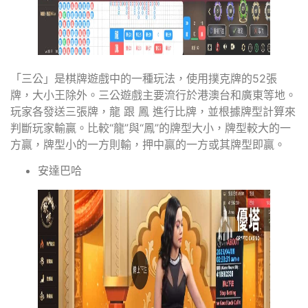
「三公」是棋牌遊戲中的一種玩法，使用撲克牌的52張
牌，大小王除外。三公遊戲主要流行於港澳台和廣東等地。
玩家各發送三張牌，龍 跟 鳳 進行比牌，並根據牌型計算來
判斷玩家輸贏。比較“龍”與“鳳”的牌型大小，牌型較大的一
方贏，牌型小的一方則輸，押中贏的一方或其牌型即贏。
安達巴哈