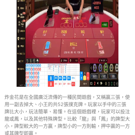
炸金花是在全國廣泛流傳的一種民間遊戲，又稱贏三張，使
用一副去掉大、小王的共52張撲克牌。玩家以手中的三張
牌比大小，玩法簡單、易懂。在這個遊戲裡，玩家可以投注
龍或鳳，以及其他特殊牌型。比較「龍」與「鳳」的牌型大
小，牌型較大的一方贏，牌型小的一方則輸，押中贏的一方
或其牌型即贏。