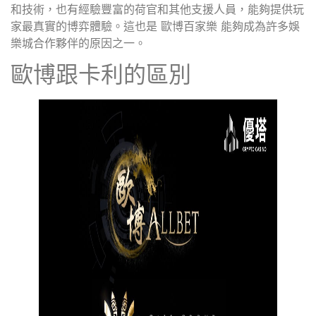
和技術，也有經驗豐富的荷官和其他支援人員，能夠提供玩
家最真實的博弈體驗。這也是 歐博百家樂 能夠成為許多娛
樂城合作夥伴的原因之一。
歐博跟卡利的區別