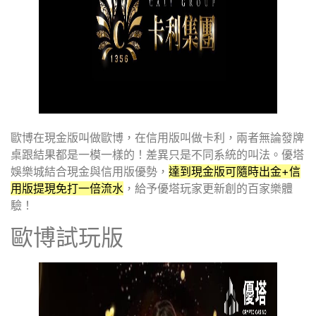
歐博在現金版叫做歐博，在信用版叫做卡利，兩者無論發牌
桌跟結果都是一模一樣的！差異只是不同系統的叫法。優塔
娛樂城結合現金與信用版優勢，
達到現金版可隨時出金+信
用版提現免打一倍流水
，給予優塔玩家更新創的百家樂體
驗！
歐博試玩版