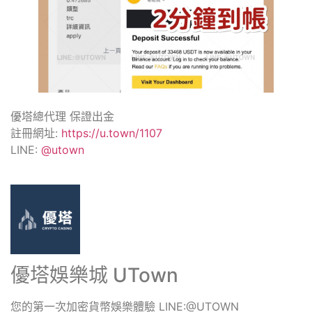
優塔總代理 保證出金
註冊網址:
https://u.town/1107
LINE:
@utown
優塔娛樂城 UTown
您的第一次加密貨幣娛樂體驗 LINE:@UTOWN