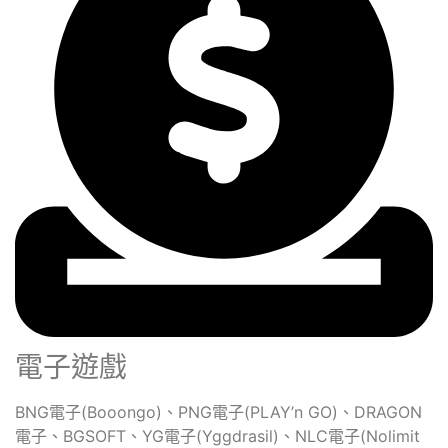
電子遊戲
BNG電子(Booongo)、PNG電子(PLAY’n GO)、DRAGON
電子、BGSOFT、YG電子(Yggdrasil)、NLC電子(Nolimit