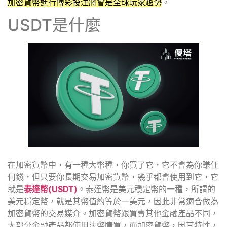
加密貨幣進行博彩投注將會是全球玩家趨勢
。
USDT是什麼
在加密貨幣中，有一種大幣種，你買了它，它不會為你賺任
何錢，但只要你長期交易加密貨幣，幾乎都會使用到它，它
就是
泰達幣(USDT)
。泰達幣是美元穩定幣的一種，所謂的
美元穩定幣，就是其幣值約等於一美元，因此非常適合做為
加密貨幣的交易媒介。加密貨幣跟買賣其他金融產品不同，
大部分金融產品都使用法幣購買，而加密貨幣，因其特性，