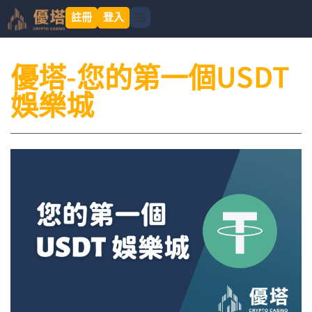
註冊
登入
最新消息
優惠活動
新手幫助
關於優塔
娛樂城遊戲
優分享
優收益
優塔-您的第一個USDT
娛樂城