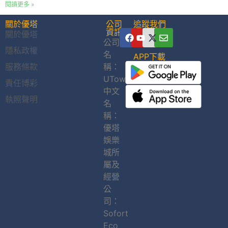
閱讀更多 »
關於優塔
公司
追蹤我們
資訊
關於優塔
公司
隱私政權
名
APP下載
服務條款
稱：
UTown
責任博彩
中文
執照聲明
名
稱：
優塔
娛樂
城所
屬及
經營
公
司：
Sofort
Eco