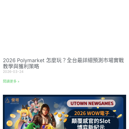
2026 Polymarket 怎麼玩？全台最詳細預測市場實戰
教學與獲利策略
2026-03-24
閱讀更多 »