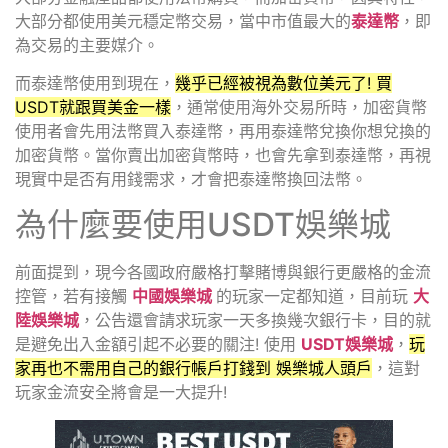
大部分都使用美元穩定幣交易，當中市值最大的
泰達幣
，即
為交易的主要媒介。
而泰達幣使用到現在，
幾乎已經被視為數位美元了! 買
USDT就跟買美金一樣
，通常使用海外交易所時，加密貨幣
使用者會先用法幣買入泰達幣，再用泰達幣兌換你想兌換的
加密貨幣。當你賣出加密貨幣時，也會先拿到泰達幣，再視
現實中是否有用錢需求，才會把泰達幣換回法幣。
為什麼要使用USDT娛樂城
前面提到，現今各國政府嚴格打擊賭博與銀行更嚴格的金流
控管，若有接觸
中國娛樂城
的玩家一定都知道，目前玩
大
陸娛樂城
，公告還會請求玩家一天多換幾次銀行卡，目的就
是避免出入金額引起不必要的關注! 使用
USDT娛樂城
，
玩
家再也不需用自己的銀行帳戶打錢到 娛樂城人頭戶
，這對
玩家金流安全將會是一大提升!