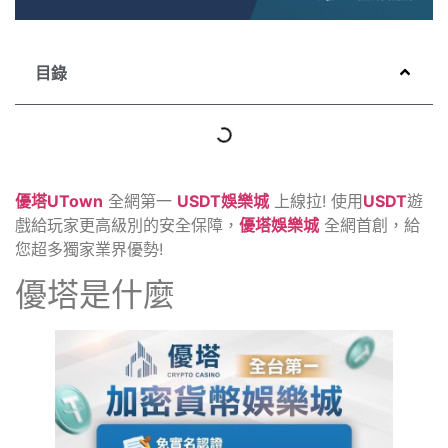
目錄
優塔UTown
全網第一
USDT娛樂城
上線拉! 使用
USDT
遊
戲給玩家更高級別的安全保障，
優塔娛樂城
全網首創，給
您超多獨家業界優勢!
優塔是什麼