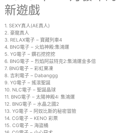
新遊戲
1. SEXY真人(AE真人)
2. 豪龍真人
3. RELAX電子 – 寶藏列車4
4. BNG電子 – 火焰神殿:集鴻運
5. YG電子 – 鑽石挖挖挖
6. BNG電子 – 烈焰阿茲特克2:集鴻運金多倍
7. BNG電子 – 彩虹果凍
8. 吉利電子 – Dabanggg
9. YG電子 – 搖滾聖誕
10. NLC電子 – 聖誕晶球
11. BNG電子 – 太陽神殿4: 集鴻運
12. BNG電子 – 水晶之國2
13. YG電子 – 阿奴比斯的秘密冒險
14. CG電子 – KENO 彩票
15. CG電子 – 海盜桶
16. CG電子 – 小心惡犬