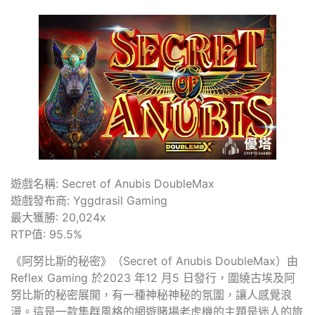
遊戲名稱: Secret of Anubis DoubleMax
遊戲發布商: Yggdrasil Gaming
最大獲勝: 20,024x
RTP值: 95.5%
《阿努比斯的秘密》（Secret of Anubis DoubleMax）由
Reflex Gaming 於2023 年12 月5 日發行，圍繞古埃及阿
努比斯的秘密展開，有一種神秘神秘的氛圍，讓人感覺浪
漫。這是一款集群風格的網遊賭場老虎機的主題是迷人的旅