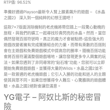
RTP值: 96.52%
準備好通過Playson最新令人腎上腺素飆升的遊戲 – 《水晶
之國2》 深入到一個純粹的幻想王國吧！
這款7×7版面消除機制的老虎機將帶您踏上一段驚心動魄的
旅程，與我們的礦工一起尋找珍貴閃亮的水晶。然而，當您
偶然發現百搭符號時，真正的魔力才會被點燃–這些強大的
遊戲改變者擁有完成獲勝組合的力量，而帶有乘數的百搭則
會在主遊戲和免費遊戲模式中提高您的勝率。隨機百搭功能
會將百搭符灑滿整個遊戲場地，讓您發現更多令人興奮的玩
法。如果您遇到了非同尋常的”鉆石堆”功能，您就可以立即
開始免費遊戲遊戲，並獲得大量的Wilds。水晶之國2並不
是一款普通的老虎機遊戲；它引人入勝的功能和迷人的主題
使其與眾不同。如果您想獲得令人難忘、心驚膽跳的遊戲體
驗，水晶之國2絕對會讓您滿意。
YG電子 – 阿奴比斯的秘密冒
險