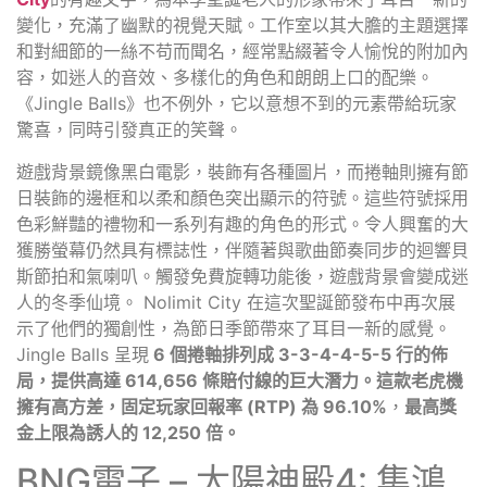
變化，充滿了幽默的視覺天賦。工作室以其大膽的主題選擇
和對細節的一絲不苟而聞名，經常點綴著令人愉悅的附加內
容，如迷人的音效、多樣化的角色和朗朗上口的配樂。
《Jingle Balls》也不例外，它以意想不到的元素帶給玩家
驚喜，同時引發真正的笑聲。
遊戲背景鏡像黑白電影，裝飾有各種圖片，而捲軸則擁有節
日裝飾的邊框和以柔和顏色突出顯示的符號。這些符號採用
色彩鮮豔的禮物和一系列有趣的角色的形式。令人興奮的大
獲勝螢幕仍然具有標誌性，伴隨著與歌曲節奏同步的迴響貝
斯節拍和氣喇叭。觸發免費旋轉功能後，遊戲背景會變成迷
人的冬季仙境。 Nolimit City 在這次聖誕節發布中再次展
示了他們的獨創性，為節日季節帶來了耳目一新的感覺。
Jingle Balls 呈現
6 個捲軸排列成 3-3-4-4-5-5 行的佈
局，提供高達 614,656 條賠付線的巨大潛力。這款老虎機
擁有高方差，固定玩家回報率 (RTP) 為 96.10%
，
最高獎
金上限為誘人的 12,250 倍。
BNG電子 – 太陽神殿4: 集鴻