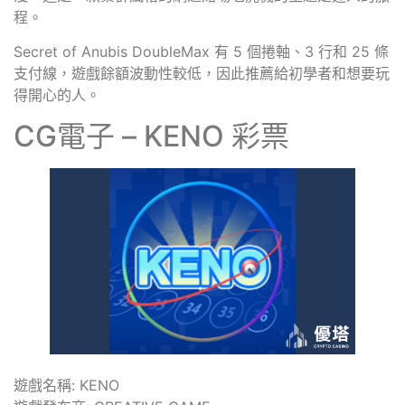
程。
Secret of Anubis DoubleMax 有 5 個捲軸、3 行和 25 條
支付線，遊戲餘額波動性較低，因此推薦給初學者和想要玩
得開心的人。
CG電子 – KENO 彩票
遊戲名稱: KENO