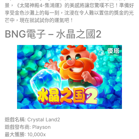
景，《太陽神殿4-集鴻運》的美感將讓您驚嘆不已！準備好
享受金色沙灘上的每一刻，沈浸在令人難以置信的獎金的光
芒中，現在就試試你的運氣吧！
BNG電子 – 水晶之國2
遊戲名稱: Crystal Land2
遊戲發布商: Playson
最大獲勝: 10,000x