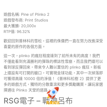
遊戲名稱: Pine of Plinko 2
遊戲發布商: Print Studios
最大獲勝: 20,000x
RTP值: 96.32%
歡迎回到普林科的雪松，這裡的侏儒們一直在努力改進深受
喜愛的原作的各個方面。
這一次，plinko 的瘋狂程度達到了前所未有的高度！我們
不僅能看到充滿勝利的彈珠的標誌性雪崩，而且我們還可以
看到球反彈回來，帶來令人難以置信的 plinko 瘋狂。新板
上還設有可打開的艙口，可實現金球功能，其中一次掉落即
可獲得高達 10000 倍的淨值！《普林科松樹 2》提供了更
多的遊戲方式，獨特的分散重滾和更多獎勵購買，讓玩家選
擇通往 Plinko 天堂的道路。
RSG電子 – 戰神呂布
免費試玩