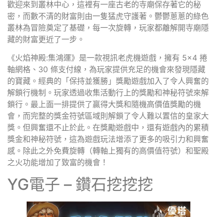
歡迎來到叢林中心，這裡有一座古老的寺廟保存著它的秘
密，而數不清的財富則由一隻猛虎守護著。鬱鬱蔥蔥的綠色
叢林為冒險奠定了基礎，每一次旋轉，玩家都離解開寺廟隱
藏的財富更近了一步。
《火焰神殿:集鴻運》是一款視訊老虎機遊戲，擁有 5×4 捲
軸網格、30 條支付線，為玩家提供充足的機會來發現隱藏
的寶藏。經典的「保持並獲勝」獎勵遊戲加入了令人興奮的
解鎖行機制。玩家透過收集活動行上的獎勵和神秘符號來解
鎖行。最上面一排提供了贏得大獎和隨機高價值獎勵的機
會，而完整的獎金符號區域則解鎖了令人難以置信的皇家大
獎。但興奮還不止於此。在獎勵遊戲中，還有遊戲內的累積
獎金和神秘符號，這為遊戲玩法增添了更多的吸引力和興奮
感。除此之外免費旋轉（轉軸上獨有的高價值符號）和聖殿
之火功能增加了致富的機會！
YG電子 – 鑽石挖挖挖