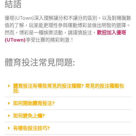
結語
優塔(UTown)深入理解讓分和不讓分的區別，以及對賭盤數
值的了解，玩家能更理性參與運動博彩並做出明智的選擇。
然而，博彩是一種娛樂活動，請謹慎投注，
歡迎加入優塔
(UTown)
享受比賽的精彩刺激！
體育投注常見問題:
體育投注有哪些常見的投注種類? 常見的投注種類包
括:
如何開始體育投注?
如何避免上癮?
有哪些投注技巧?