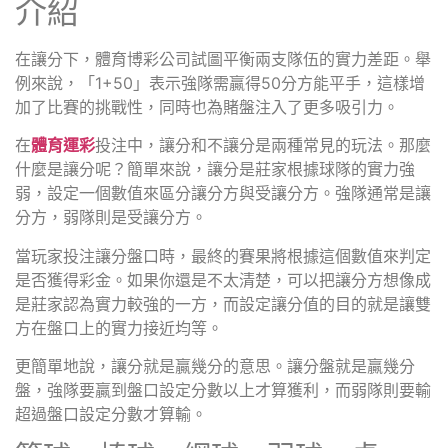
介紹
在讓分下，體育博彩公司試圖平衡兩支隊伍的實力差距。舉
例來說，「1+50」表示強隊需贏得50分方能平手，這樣增
加了比賽的挑戰性，同時也為賭盤注入了更多吸引力。
在
體育運彩
投注中，讓分和不讓分是兩種常見的玩法。那麼
什麼是讓分呢？簡單來說，讓分是莊家根據球隊的實力強
弱，設定一個數值來區分讓分方與受讓分方。強隊通常是讓
分方，弱隊則是受讓分方。
當玩家投注讓分盤口時，最終的賽果將根據這個數值來判定
是否獲得彩金。如果你還是不太清楚，可以把讓分方想像成
是莊家認為實力較強的一方，而設定讓分值的目的就是讓雙
方在盤口上的實力接近均等。
更簡單地說，讓分就是贏幾分的意思。讓分盤就是贏幾分
盤，強隊要贏到盤口設定分數以上才算獲利，而弱隊則要輸
超過盤口設定分數才算輸。