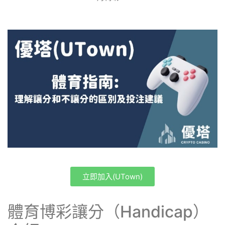
立即加入(UTown)
體育博彩讓分（Handicap）