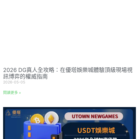
2026 DG真人全攻略：在優塔娛樂城體驗頂級現場視
訊博弈的權威指南
2026-05-05
閱讀更多 »