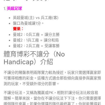
1.
英超足球
英超曼城(主) vs 兵工廠(客)
盤口為曼城讓1分。
賽果：
曼城2 : 0兵工廠 = 讓分主勝
曼城2 : 1兵工廠 = 讓分和局
曼城2 : 2兵工廠 = 受讓客勝
體育博彩不讓分（No
Handicap）介紹
不讓分的賭盤表明兩隊實力較為接近，玩家只需選擇贏家即
可獲得相應的彩金。這種方式適合那些傾向直接參與贏家預
測的玩家，不受額外得分的影響。
不讓分玩法，又稱為獨贏或PK，相對於讓分玩法比較容易
理解。簡單來說，當你在不讓分玩法下下注，你只需要選擇
哪個隊伍會贏，如果你選擇的隊伍最終贏了，你就能獲得彩