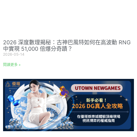
2026 深度數理揭秘：古神巴風特如何在高波動 RNG
中實現 51,000 倍爆分奇蹟？
2026-05-14
閱讀更多 »