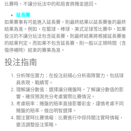
比賽時，不讓分玩法中的和局會將賭金退回。
延長賽
如果賽事有可能進入延長賽，則最終結果以延長賽後的最終
結果為准。例如，在籃球、棒球、美式足球等比賽中，如果
投注的不讓分玩法包含延長賽，則最終結果將根據延長賽後
的結果判定。而如果不包含延長賽，則一般以正規時間（含
傷停補時）結束的賽果為准。
投注指南
分析隊伍實力：在投注前細心分析兩隊實力，包括球
員表現、戰績等。
理解讓分數值：選擇讓分賭盤時，了解讓分數值的影
響，確保預測充分考慮實際比賽情況。
考慮賠率：賭盤的賠率直接影響彩金，謹慎考慮不同
賭盤的賠率，做出明智選擇。
關注實時比賽情報：比賽進行中保持關注實時情報，
靈活調整投注策略。