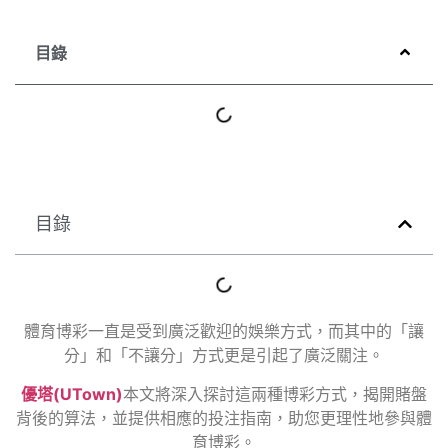
目錄
目錄
體育博彩一直是受到廣泛歡迎的娛樂方式，而其中的「讓
分」和「不讓分」方式更是引起了廣泛關注。
優塔(UTown)
本文將深入探討這兩種博彩方式，揭開賭盤
背後的算法，並提供相應的投注指南，助您更理性地參與體
育博彩。