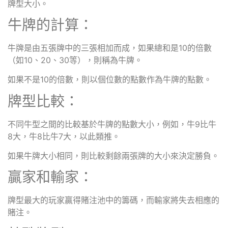
牌型大小。
牛牌的計算：
牛牌是由五張牌中的三張相加而成，如果總和是10的倍數
（如10、20、30等），則稱為牛牌。
如果不是10的倍數，則以個位數的點數作為牛牌的點數。
牌型比較：
不同牛型之間的比較基於牛牌的點數大小，例如，牛9比牛
8大，牛8比牛7大，以此類推。
如果牛牌大小相同，則比較剩餘兩張牌的大小來決定勝負。
贏家和輸家：
牌型最大的玩家贏得賭注池中的籌碼，而輸家將失去相應的
賭注。