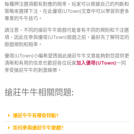
每種押注選項都有對應的賠率，玩家可以根據自己的判斷和
策略來選擇下注，在此優塔(UTown)文章中可以學習到更多
專業的牛牛技巧。
請注意，不同的搶莊牛牛遊戲可能會有不同的規則和下注選
項，因此在參與優塔(UTown)遊戲之前，最好先了解特定的
遊戲規則和賠率。
優塔(UTown)小編希望透過此搶莊牛牛文章能夠對您提供更
清晰和有用的信息也歡迎各位玩家
加入優塔(UTown)
一同
享受搶莊牛牛的刺激娛樂。
搶莊牛牛相關問題:
搶莊牛牛有哪些特點?
如何參與搶莊牛牛遊戲?