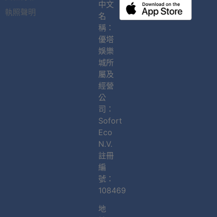
中文
執照聲明
名
稱：
優塔
娛樂
城所
屬及
經營
公
司：
Sofort
Eco
N.V.
註冊
編
號：
108469
地