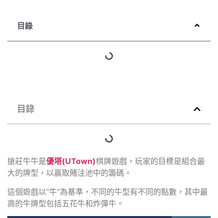
目錄
目錄
搶莊牛牛是
優塔(UTown)
棋牌遊戲，玩家的目標是組合最
大的牌型，以贏取賭注池中的籌碼。
這個遊戲以”牛”為基準，不同的牛型有不同的點數，其中最
高的牛牌型包括五花牛和炸彈牛。