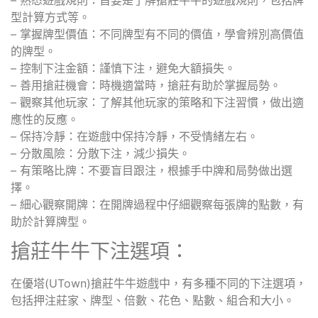
型計算方式等。
– 掌握牌型價值：不同牌型有不同的價值，學會辨別高價值
的牌型。
– 控制下注金額：謹慎下注，避免大額損失。
– 善用搶莊機會：時機適當時，搶莊有助於掌握局勢。
– 觀察其他玩家：了解其他玩家的策略和下注習慣，做出適
應性的反應。
– 保持冷靜：在遊戲中保持冷靜，不受情緒左右。
– 分散風險：分散下注，減少損失。
– 有策略比牌：不要盲目跟注，根據手中牌和局勢做出選
擇。
– 細心觀察開牌：在開牌過程中仔細觀察每張牌的點數，有
助於計算牌型。
搶莊牛牛下注選項：
在優塔(UTown)搶莊牛牛遊戲中，有多種不同的下注選項，
包括押注莊家、牌型、倍數、花色、點數、組合和大小。