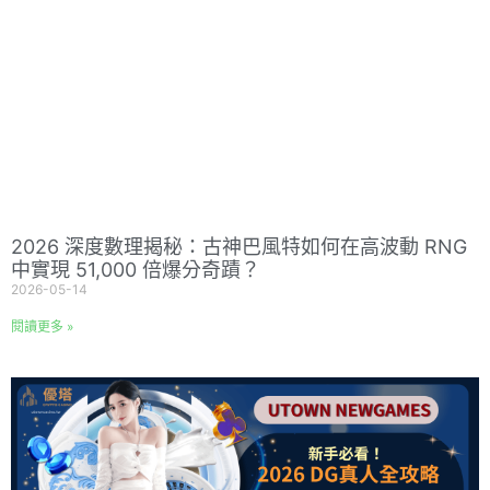
2026 深度數理揭秘：古神巴風特如何在高波動 RNG
中實現 51,000 倍爆分奇蹟？
2026-05-14
閱讀更多 »