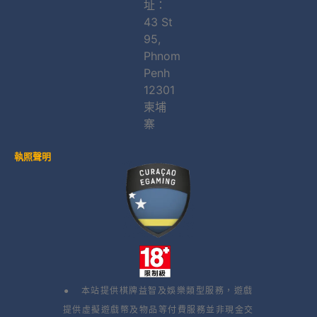
址：
43 St
95,
Phnom
Penh
12301
柬埔
寨
執照聲明
● 本站提供棋牌益智及娛樂類型服務，遊戲
提供虛擬遊戲幣及物品等付費服務並非現金交